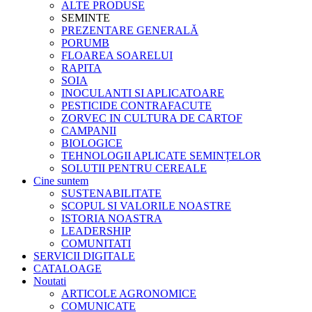
ALTE PRODUSE
SEMINTE
PREZENTARE GENERALĂ
PORUMB
FLOAREA SOARELUI
RAPITA
SOIA
INOCULANTI SI APLICATOARE
PESTICIDE CONTRAFACUTE
ZORVEC IN CULTURA DE CARTOF
CAMPANII
BIOLOGICE
TEHNOLOGII APLICATE SEMINȚELOR
SOLUTII PENTRU CEREALE
Cine suntem
SUSTENABILITATE
SCOPUL SI VALORILE NOASTRE
ISTORIA NOASTRA
LEADERSHIP
COMUNITATI
SERVICII DIGITALE
CATALOAGE
Noutati
ARTICOLE AGRONOMICE
COMUNICATE