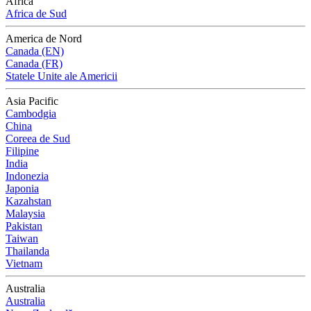
Africa
Africa de Sud
America de Nord
Canada (EN)
Canada (FR)
Statele Unite ale Americii
Asia Pacific
Cambodgia
China
Coreea de Sud
Filipine
India
Indonezia
Japonia
Kazahstan
Malaysia
Pakistan
Taiwan
Thailanda
Vietnam
Australia
Australia