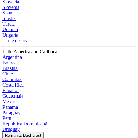
Slovacia
Slovenia
Spania
Suedia
Turcia
Ucraina
Ungaria
Țările de Jos
Latin America and Caribbean
Argentina
Bolivia
Brazilia
Chile
Columbia
Costa Rica
Ecuador
Guatemala
Mexic
Panama
Paraguay
Peru
Republica Dominicană
Uruguay
Romania, Bucharest