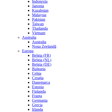
Indonezia
Japonia
Kazahstan
Malaysia
Pakistan
Taiwan
Thailanda
Vietnam
Australia
Australia
Noua Zeelandă
Europa
Belgia (FR)
Belgia (NL)
Belgia (DE)
Bulgaria
Cehia
Croația
Danemarca
Estonia
Finlanda
Franța
Germania
Grecia
Irlanda