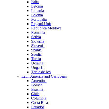
Italia
Letonia
Lituania
Polonia
Portugalia
Regatul Unit
Republica Moldova
România
Serbia
Slovacia
Slovenia
Spania
Suedia
Turcia
Ucraina
Ungaria
Țările de Jos
Latin America and Caribbean
Argentina
Bolivia
Brazilia
Chile
Columbia
Costa Rica
Ecuador