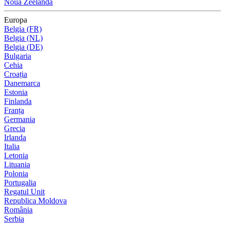
Noua Zeelandă
Europa
Belgia (FR)
Belgia (NL)
Belgia (DE)
Bulgaria
Cehia
Croația
Danemarca
Estonia
Finlanda
Franța
Germania
Grecia
Irlanda
Italia
Letonia
Lituania
Polonia
Portugalia
Regatul Unit
Republica Moldova
România
Serbia