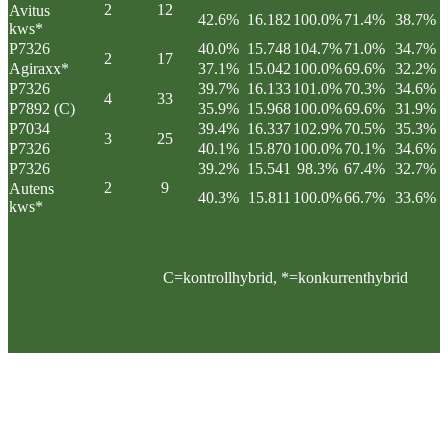
2
12
Avitus
42.6%
16.182
100.0%
71.4%
38.7%
kws*
P7326
40.0%
15.748
104.7%
71.0%
34.7%
2
17
Agiraxx*
37.1%
15.042
100.0%
69.6%
32.2%
P7326
39.7%
16.133
101.0%
70.3%
34.6%
4
33
P7892 (C)
35.9%
15.968
100.0%
69.6%
31.9%
P7034
39.4%
16.337
102.9%
70.5%
35.3%
3
25
P7326
40.1%
15.870
100.0%
70.1%
34.6%
P7326
39.2%
15.541
98.3%
67.4%
32.7%
2
9
Autens
40.3%
15.811
100.0%
66.7%
33.6%
kws*
C=kontrollhybrid, *=konkurrenthybrid