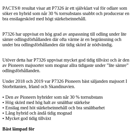
PACTS® resultat visar att P7326 är ett självklart val för odlare som
söker en hybrid som når 30 % torrsubstans snabbt och producerar en
bra ensilageskörd med högt stärkelseinnehåll.
P7326 har uppvisat en hög grad av anpassning till odling under lite
sämre odlingsförhållanden där ofta värme är en begränsning och
under bra odlingsförhållanden där tidig skörd är nödvändig.
Utöver detta har P7326 uppvisat mycket god tidig tillväxt och är den
av Pioneers majssorter som mognar allra tidigaste under ”lite sämre”
odlingsförhållanden.
Under 2018 och 2019 var P7326 Pioneers bäst säljanden majssort I
Storbritanien, Irland och Skandinavien.
• Den av Pioneers hybrider som når 30 % torrsubstans
• Hög skörd med hög halt av smältbar stärkelse
• Ensilag med höt stärkelseinnehåll och bra smältbarhet
• Lång hybrid och ändå tidig mognad
• Mycket god tidig tillväxt
Bäst lämpad för