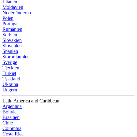
Litauen
Moldavien
Nederländerna
Polen
Portugal
Rumänien
Serbien
Slovakien
Slovenien
Spanien
Storbritannien
Sverige
Tjeckien
Turkiet
Tyskland
Ukraina
Ungern
Latin America and Caribbean
Argentina
Bolivia
Brasilien
Chile
Colombia
Costa Rica