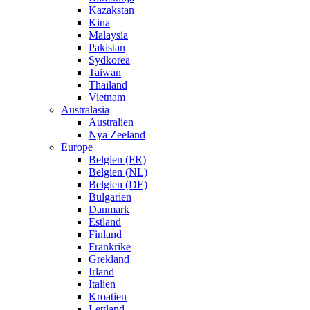
Kazakstan
Kina
Malaysia
Pakistan
Sydkorea
Taiwan
Thailand
Vietnam
Australasia
Australien
Nya Zeeland
Europe
Belgien (FR)
Belgien (NL)
Belgien (DE)
Bulgarien
Danmark
Estland
Finland
Frankrike
Grekland
Irland
Italien
Kroatien
Lettland