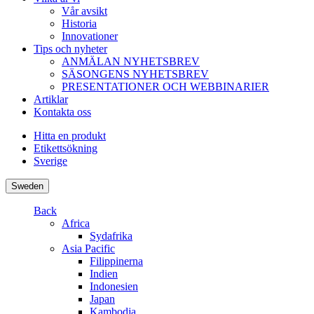
Vår avsikt
Historia
Innovationer
Tips och nyheter
ANMÄLAN NYHETSBREV
SÄSONGENS NYHETSBREV
PRESENTATIONER OCH WEBBINARIER
Artiklar
Kontakta oss
Hitta en produkt
Etikettsökning
Sverige
Sweden
Back
Africa
Sydafrika
Asia Pacific
Filippinerna
Indien
Indonesien
Japan
Kambodja