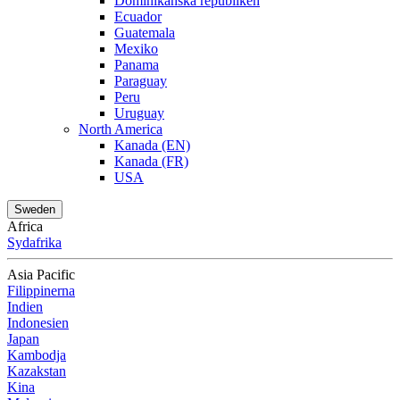
Dominikanska republiken
Ecuador
Guatemala
Mexiko
Panama
Paraguay
Peru
Uruguay
North America
Kanada (EN)
Kanada (FR)
USA
Sweden
Africa
Sydafrika
Asia Pacific
Filippinerna
Indien
Indonesien
Japan
Kambodja
Kazakstan
Kina