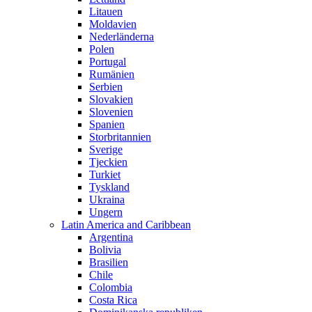
Litauen
Moldavien
Nederländerna
Polen
Portugal
Rumänien
Serbien
Slovakien
Slovenien
Spanien
Storbritannien
Sverige
Tjeckien
Turkiet
Tyskland
Ukraina
Ungern
Latin America and Caribbean
Argentina
Bolivia
Brasilien
Chile
Colombia
Costa Rica