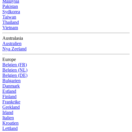
Malaysia
Pakistan
Sydkorea
Taiwan
Thailand
Vietnam
Australasia
Australien
Nya Zeeland
Europe
Belgien (FR)
Belgien (NL)
Belgien (DE)
Bulgarien
Danmark
Estland
Finland
Frankrike
Grekland
Irland
Italien
Kroatien
Lettland