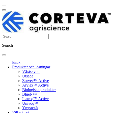
Search
Back
Produkter och lösningar
Växtskydd
Utsäde
Zorvec™ Active
Arylex™ Active
Biologiska produkter
BlueN™
Inatreq™ Active
Univoq™
Ympact®
Vilka är vi