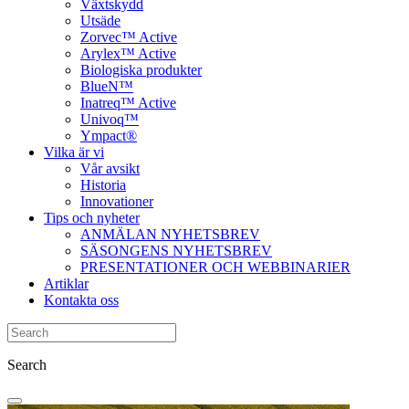
Växtskydd
Utsäde
Zorvec™ Active
Arylex™ Active
Biologiska produkter
BlueN™
Inatreq™ Active
Univoq™
Ympact®
Vilka är vi
Vår avsikt
Historia
Innovationer
Tips och nyheter
ANMÄLAN NYHETSBREV
SÄSONGENS NYHETSBREV
PRESENTATIONER OCH WEBBINARIER
Artiklar
Kontakta oss
Search