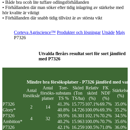
• Både bra ocoh lite tuffare odlingsförhållanden
• Förhållanden där man söker efter tidig inlagring av stärkelse med
hör kvalite är viktigt
• Förhållanden där snabb tidig tillväxt är av största vikt
Corteva Agriscience™
Produkter och lösningar
Utsäde
Majs
P7326
Utvalda flerårs resultat sort för sort jämförd
med P7326
Mindre bra försöksplatser - P7326 jämförd med varje
Antal
Torr-
Skörd
Relativ
FK
Antal
Stärkelse
försöks-
substans
(Ton
skörd
NDF
försöksår
(%)
platser
TS %
TS/ha)
(%)
(%)
P7326
41.3%
15.775
107.1%
69.7%
35.0%
2
14
Glory*
40.8%
14.726
100.0%
69.3%
35.2%
P7326
39.9%
16.301
102.1%
70.2%
34.5%
4
32
Ambition*
40.2%
15.963
100.0%
70.7%
35.6%
P7326
42.1%
16.259
100.5%
71.0%
36.0%