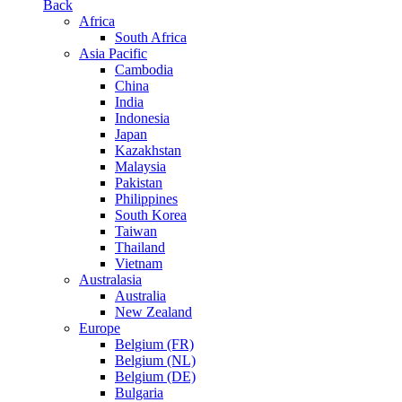
Back
Africa
South Africa
Asia Pacific
Cambodia
China
India
Indonesia
Japan
Kazakhstan
Malaysia
Pakistan
Philippines
South Korea
Taiwan
Thailand
Vietnam
Australasia
Australia
New Zealand
Europe
Belgium (FR)
Belgium (NL)
Belgium (DE)
Bulgaria