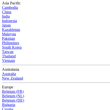
Asia Pacific
Cambodia
China
India
Indonesia
Japan
Kazakhstan
Malaysia
Pakistan
Philippines
South Korea
Taiwan
Thailand
Vietnam
Australasia
Australia
New Zealand
Europe
Belgium (FR)
Belgium (NL)
Belgium (DE)
Bulgaria
Croatia