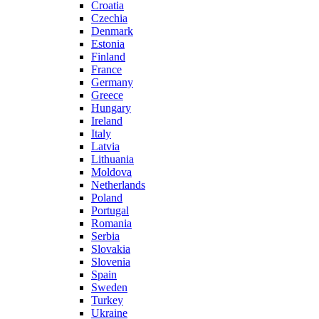
Croatia
Czechia
Denmark
Estonia
Finland
France
Germany
Greece
Hungary
Ireland
Italy
Latvia
Lithuania
Moldova
Netherlands
Poland
Portugal
Romania
Serbia
Slovakia
Slovenia
Spain
Sweden
Turkey
Ukraine