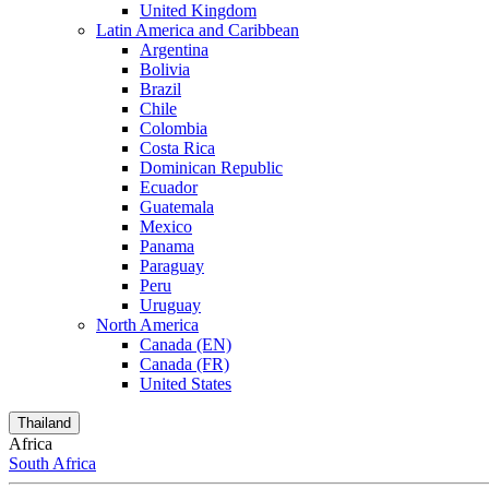
United Kingdom
Latin America and Caribbean
Argentina
Bolivia
Brazil
Chile
Colombia
Costa Rica
Dominican Republic
Ecuador
Guatemala
Mexico
Panama
Paraguay
Peru
Uruguay
North America
Canada (EN)
Canada (FR)
United States
Thailand
Africa
South Africa