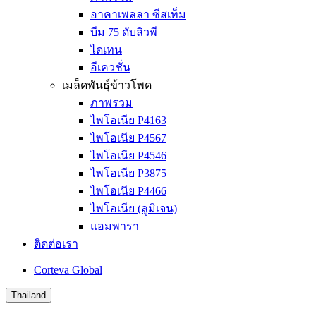
อาคาเพลลา ซีสเท็ม
บีม 75 ดับลิวพี
ไดเทน
อีเควชั่น
เมล็ดพันธุ์ข้าวโพด
ภาพรวม
ไพโอเนีย P4163
ไพโอเนีย P4567
ไพโอเนีย P4546
ไพโอเนีย P3875
ไพโอเนีย P4466
ไพโอเนีย (ลูมิเจน)
แอมพารา
ติดต่อเรา
Corteva Global
Thailand