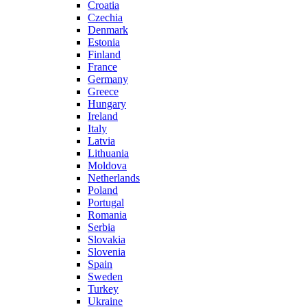
Croatia
Czechia
Denmark
Estonia
Finland
France
Germany
Greece
Hungary
Ireland
Italy
Latvia
Lithuania
Moldova
Netherlands
Poland
Portugal
Romania
Serbia
Slovakia
Slovenia
Spain
Sweden
Turkey
Ukraine