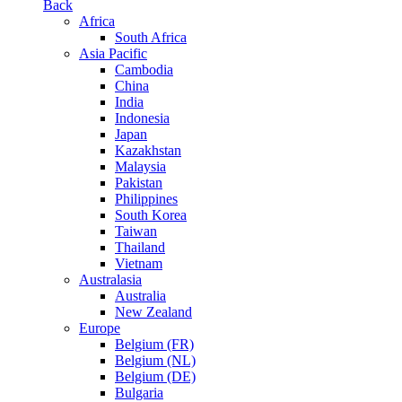
Back
Africa
South Africa
Asia Pacific
Cambodia
China
India
Indonesia
Japan
Kazakhstan
Malaysia
Pakistan
Philippines
South Korea
Taiwan
Thailand
Vietnam
Australasia
Australia
New Zealand
Europe
Belgium (FR)
Belgium (NL)
Belgium (DE)
Bulgaria