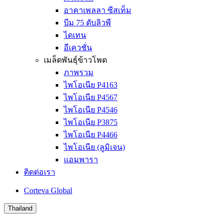
อาคาเพลลา ซีสเท็ม
บีม 75 ดับลิวพี
ไดเทน
อีเควชั่น
เมล็ดพันธุ์ข้าวโพด
ภาพรวม
ไพโอเนีย P4163
ไพโอเนีย P4567
ไพโอเนีย P4546
ไพโอเนีย P3875
ไพโอเนีย P4466
ไพโอเนีย (ลูมิเจน)
แอมพารา
ติดต่อเรา
Corteva Global
Thailand