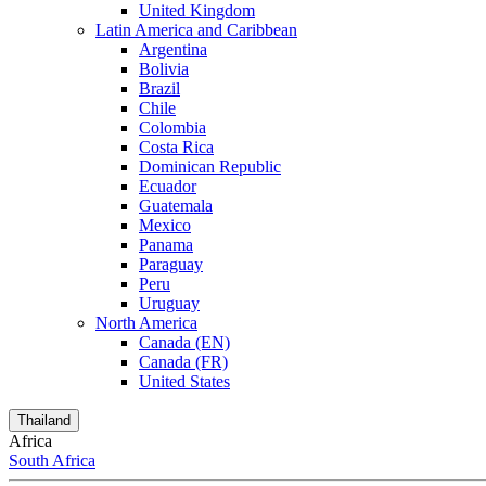
United Kingdom
Latin America and Caribbean
Argentina
Bolivia
Brazil
Chile
Colombia
Costa Rica
Dominican Republic
Ecuador
Guatemala
Mexico
Panama
Paraguay
Peru
Uruguay
North America
Canada (EN)
Canada (FR)
United States
Thailand
Africa
South Africa