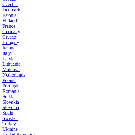
Czechia
Denmark
Estonia
Finland
France
Germany
Greece
Hungary
Ireland
Italy
Latvia
Lithuania
Moldova
Netherlands
Poland
Portugal
Romania
Serbia
Slovakia
Slovenia
Spain
Sweden
Turkey
Ukraine
United Kingdom