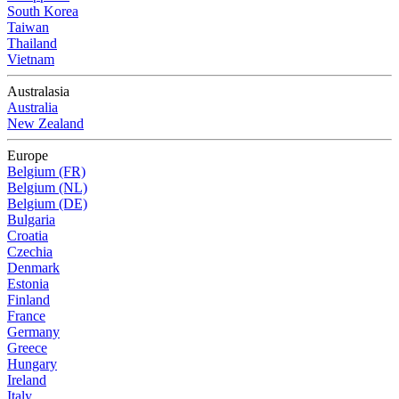
South Korea
Taiwan
Thailand
Vietnam
Australasia
Australia
New Zealand
Europe
Belgium (FR)
Belgium (NL)
Belgium (DE)
Bulgaria
Croatia
Czechia
Denmark
Estonia
Finland
France
Germany
Greece
Hungary
Ireland
Italy