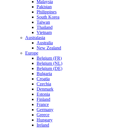
Malaysia
Pakistan
Philippines
South Korea
Taiwan
Thailand
Vietnam
Australasia
Australia
New Zealand
Europe
Belgium (FR)
Belgium (NL)
Belgium (DE)
Bulgaria
Croatia
Czechia
Denmark
Estonia
Finland
France
Germany
Greece
Hungary
Ireland