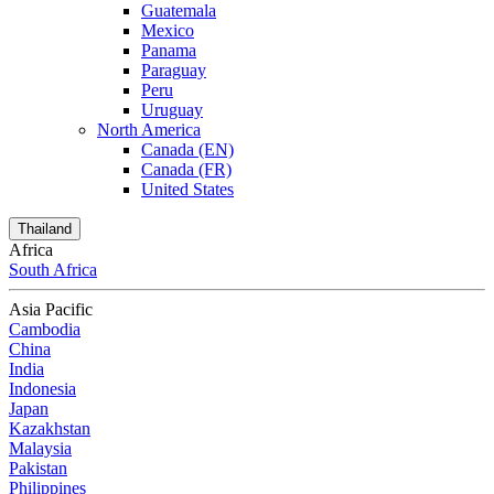
Guatemala
Mexico
Panama
Paraguay
Peru
Uruguay
North America
Canada (EN)
Canada (FR)
United States
Thailand
Africa
South Africa
Asia Pacific
Cambodia
China
India
Indonesia
Japan
Kazakhstan
Malaysia
Pakistan
Philippines