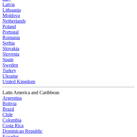
Latvia
Lithuania
Moldova
Netherlands
Poland
Portugal
Romania
Serbia
Slovakia
Slovenia
Spain
Sweden
Turkey
Ukraine
United Kingdom
Latin America and Caribbean
Argentina
Bolivia
Brazil
Chile
Colombia
Costa Rica
Dominican Republic
Ecuador