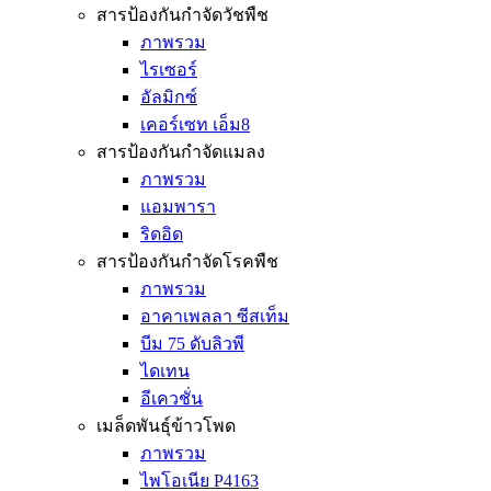
สารป้องกันกำจัดวัชพืช
ภาพรวม
ไรเซอร์
อัลมิกซ์
เคอร์เซท เอ็ม8
สารป้องกันกำจัดแมลง
ภาพรวม
แอมพารา
ริดอิด
สารป้องกันกำจัดโรคพืช
ภาพรวม
อาคาเพลลา ซีสเท็ม
บีม 75 ดับลิวพี
ไดเทน
อีเควชั่น
เมล็ดพันธุ์ข้าวโพด
ภาพรวม
ไพโอเนีย P4163