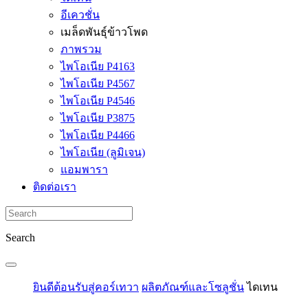
อีเควชั่น
เมล็ดพันธุ์ข้าวโพด
ภาพรวม
ไพโอเนีย P4163
ไพโอเนีย P4567
ไพโอเนีย P4546
ไพโอเนีย P3875
ไพโอเนีย P4466
ไพโอเนีย (ลูมิเจน)
แอมพารา
ติดต่อเรา
Search
ยินดีต้อนรับสู่คอร์เทวา
ผลิตภัณฑ์และโซลูชั่น
ไดเทน