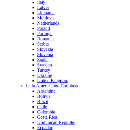
Italy
Latvia
Lithuania
Moldova
Netherlands
Poland
Portugal
Romania
Serbia
Slovakia
Slovenia
Spain
Sweden
Turkey
Ukraine
United Kingdom
Latin America and Caribbean
Argentina
Bolivia
Brazil
Chile
Colombia
Costa Rica
Dominican Republic
Ecuador