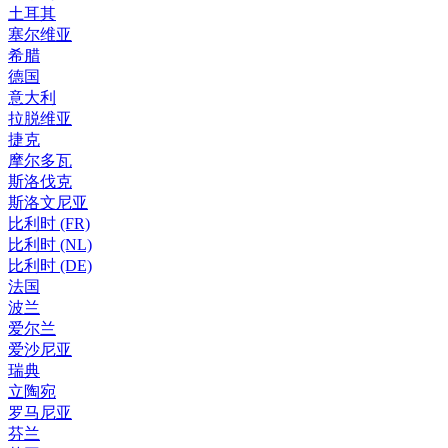
土耳其
塞尔维亚
希腊
德国
意大利
拉脱维亚
捷克
摩尔多瓦
斯洛伐克
斯洛文尼亚
比利时 (FR)
比利时 (NL)
比利时 (DE)
法国
波兰
爱尔兰
爱沙尼亚
瑞典
立陶宛
罗马尼亚
芬兰