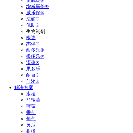
佰靓珑®
增威赢倍®
威乐保®
法砣®
优助®
生物制剂
概述
杰伴®
甜多乐®
根多乐®
溉稼®
果多乐
耐百®
佳泌®
解决方案
水稻
马铃薯
蓝莓
番茄
葡萄
黄瓜
柑橘