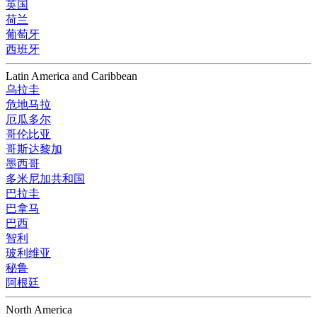
英国
荷兰
葡萄牙
西班牙
Latin America and Caribbean
乌拉圭
危地马拉
厄瓜多尔
哥伦比亚
哥斯达黎加
墨西哥
多米尼加共和国
巴拉圭
巴拿马
巴西
智利
玻利维亚
秘鲁
阿根廷
North America