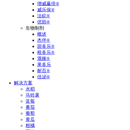
增威赢倍®
威乐保®
法砣®
优助®
生物制剂
概述
杰伴®
甜多乐®
根多乐®
溉稼®
果多乐
耐百®
佳泌®
解决方案
水稻
马铃薯
蓝莓
番茄
葡萄
黄瓜
柑橘