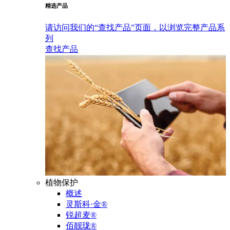
精选产品
请访问我们的“查找产品”页面，以浏览完整产品系
列
查找产品
植物保护
概述
灵斯科·金®
锐超麦®
佰靓珑®