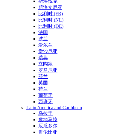
斯洛伐克
斯洛文尼亚
比利时 (FR)
比利时 (NL)
比利时 (DE)
法国
波兰
爱尔兰
爱沙尼亚
瑞典
立陶宛
罗马尼亚
芬兰
英国
荷兰
葡萄牙
西班牙
Latin America and Caribbean
乌拉圭
危地马拉
厄瓜多尔
哥伦比亚