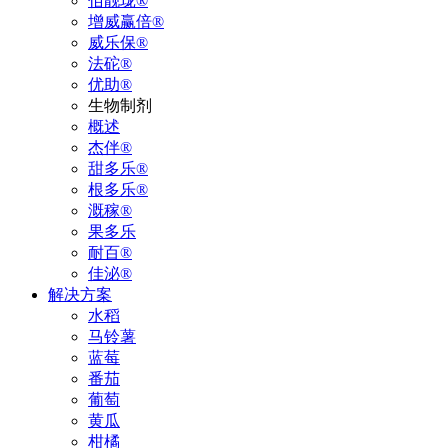
佰靓珑®
增威赢倍®
威乐保®
法砣®
优助®
生物制剂
概述
杰伴®
甜多乐®
根多乐®
溉稼®
果多乐
耐百®
佳泌®
解决方案
水稻
马铃薯
蓝莓
番茄
葡萄
黄瓜
柑橘