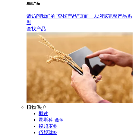
精选产品
请访问我们的“查找产品”页面，以浏览完整产品系
列
查找产品
植物保护
概述
灵斯科·金®
锐超麦®
佰靓珑®