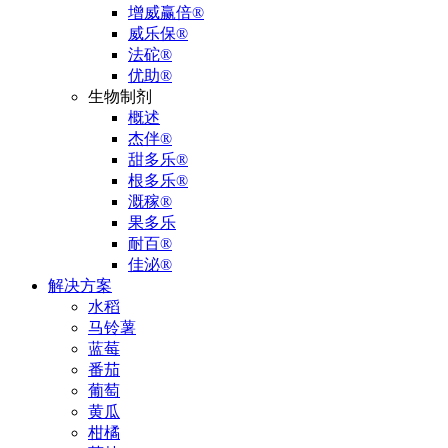
增威赢倍®
威乐保®
法砣®
优助®
生物制剂
概述
杰伴®
甜多乐®
根多乐®
溉稼®
果多乐
耐百®
佳泌®
解决方案
水稻
马铃薯
蓝莓
番茄
葡萄
黄瓜
柑橘