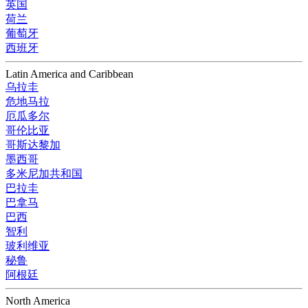
英国
荷兰
葡萄牙
西班牙
Latin America and Caribbean
乌拉圭
危地马拉
厄瓜多尔
哥伦比亚
哥斯达黎加
墨西哥
多米尼加共和国
巴拉圭
巴拿马
巴西
智利
玻利维亚
秘鲁
阿根廷
North America