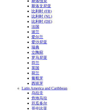
斯洛伐克
斯洛文尼亚
比利时 (FR)
比利时 (NL)
比利时 (DE)
法国
波兰
爱尔兰
爱沙尼亚
瑞典
立陶宛
罗马尼亚
芬兰
英国
荷兰
葡萄牙
西班牙
Latin America and Caribbean
乌拉圭
危地马拉
厄瓜多尔
哥伦比亚