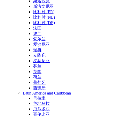
斯洛伐克
斯洛文尼亚
比利时 (FR)
比利时 (NL)
比利时 (DE)
法国
波兰
爱尔兰
爱沙尼亚
瑞典
立陶宛
罗马尼亚
芬兰
英国
荷兰
葡萄牙
西班牙
Latin America and Caribbean
乌拉圭
危地马拉
厄瓜多尔
哥伦比亚