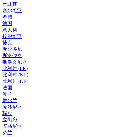
土耳其
塞尔维亚
希腊
德国
意大利
拉脱维亚
捷克
摩尔多瓦
斯洛伐克
斯洛文尼亚
比利时 (FR)
比利时 (NL)
比利时 (DE)
法国
波兰
爱尔兰
爱沙尼亚
瑞典
立陶宛
罗马尼亚
芬兰