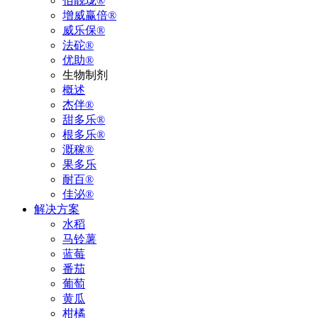
佰靓珑®
增威赢倍®
威乐保®
法砣®
优助®
生物制剂
概述
杰伴®
甜多乐®
根多乐®
溉稼®
果多乐
耐百®
佳泌®
解决方案
水稻
马铃薯
蓝莓
番茄
葡萄
黄瓜
柑橘