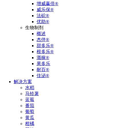
增威赢倍®
威乐保®
法砣®
优助®
生物制剂
概述
杰伴®
甜多乐®
根多乐®
溉稼®
果多乐
耐百®
佳泌®
解决方案
水稻
马铃薯
蓝莓
番茄
葡萄
黄瓜
柑橘