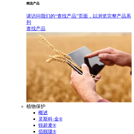
精选产品
请访问我们的“查找产品”页面，以浏览完整产品系
列
查找产品
植物保护
概述
灵斯科·金®
锐超麦®
佰靓珑®