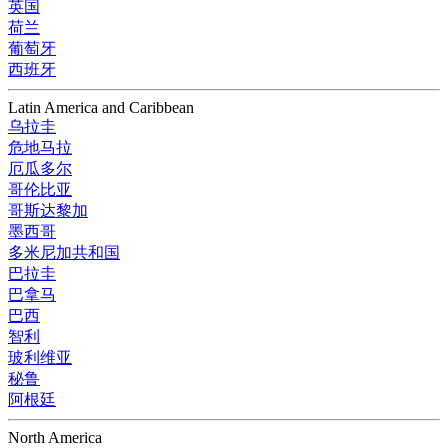
英国
荷兰
葡萄牙
西班牙
Latin America and Caribbean
乌拉圭
危地马拉
厄瓜多尔
哥伦比亚
哥斯达黎加
墨西哥
多米尼加共和国
巴拉圭
巴拿马
巴西
智利
玻利维亚
秘鲁
阿根廷
North America