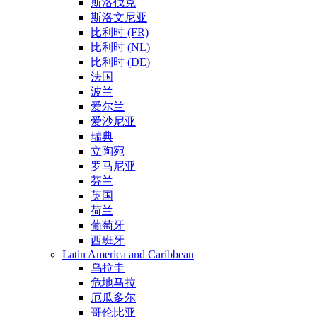
斯洛伐克
斯洛文尼亚
比利时 (FR)
比利时 (NL)
比利时 (DE)
法国
波兰
爱尔兰
爱沙尼亚
瑞典
立陶宛
罗马尼亚
芬兰
英国
荷兰
葡萄牙
西班牙
Latin America and Caribbean
乌拉圭
危地马拉
厄瓜多尔
哥伦比亚