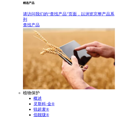
精选产品
请访问我们的“查找产品”页面，以浏览完整产品系
列
查找产品
植物保护
概述
灵斯科·金®
锐超麦®
佰靓珑®