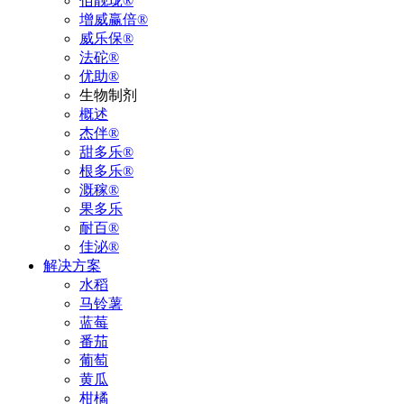
佰靓珑®
增威赢倍®
威乐保®
法砣®
优助®
生物制剂
概述
杰伴®
甜多乐®
根多乐®
溉稼®
果多乐
耐百®
佳泌®
解决方案
水稻
马铃薯
蓝莓
番茄
葡萄
黄瓜
柑橘