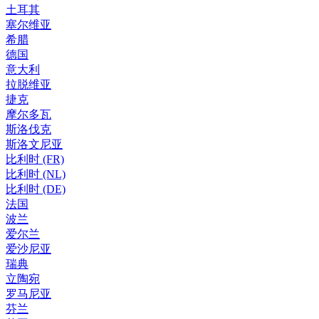
土耳其
塞尔维亚
希腊
德国
意大利
拉脱维亚
捷克
摩尔多瓦
斯洛伐克
斯洛文尼亚
比利时 (FR)
比利时 (NL)
比利时 (DE)
法国
波兰
爱尔兰
爱沙尼亚
瑞典
立陶宛
罗马尼亚
芬兰