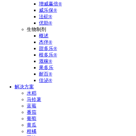
增威赢倍®
威乐保®
法砣®
优助®
生物制剂
概述
杰伴®
甜多乐®
根多乐®
溉稼®
果多乐
耐百®
佳泌®
解决方案
水稻
马铃薯
蓝莓
番茄
葡萄
黄瓜
柑橘