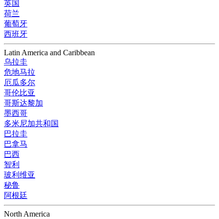
英国
荷兰
葡萄牙
西班牙
Latin America and Caribbean
乌拉圭
危地马拉
厄瓜多尔
哥伦比亚
哥斯达黎加
墨西哥
多米尼加共和国
巴拉圭
巴拿马
巴西
智利
玻利维亚
秘鲁
阿根廷
North America