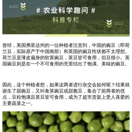
曾经，美国弗里达州的一位种植者注意到，中国的豌豆（即荷
兰豆，实际原产于中国南部）和英国的豌豆性状都不太理想。
荷兰豆是薄皮扁身的软荚豌豆，荚豆皆可食用，但豆很小。英
国豌豆则是在一个不可食用的壳里结出了饱满、美味的豌豆。
因此，这个种植者想，如果这两者进行杂交会如何呢？结果就
诞生了甜豌豆，又叫食荚豌豆或甜脆豆，集合了前两者的优
点，豆粒饱满且荚豆皆可食用，成为了超市货架上受人喜爱的
主要蔬菜之一。