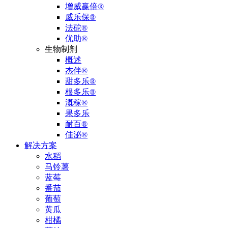
增威赢倍®
威乐保®
法砣®
优助®
生物制剂
概述
杰伴®
甜多乐®
根多乐®
溉稼®
果多乐
耐百®
佳泌®
解决方案
水稻
马铃薯
蓝莓
番茄
葡萄
黄瓜
柑橘