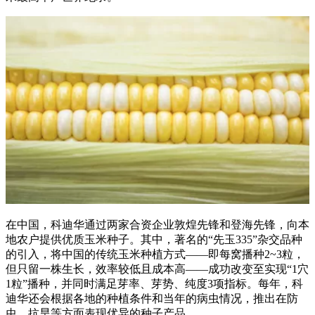
在中国，科迪华通过两家合资企业敦煌先锋和登海先锋，向本
地农户提供优质玉米种子。其中，著名的“先玉335”杂交品种
的引入，将中国的传统玉米种植方式——即每窝播种2~3粒，
但只留一株生长，效率较低且成本高——成功改变至实现“1穴
1粒”播种，并同时满足芽率、芽势、纯度3项指标。每年，科
迪华还会根据各地的种植条件和当年的病虫情况，推出在防
虫，抗旱等方面表现优异的种子产品。