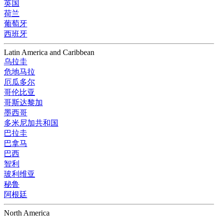
英国
荷兰
葡萄牙
西班牙
Latin America and Caribbean
乌拉圭
危地马拉
厄瓜多尔
哥伦比亚
哥斯达黎加
墨西哥
多米尼加共和国
巴拉圭
巴拿马
巴西
智利
玻利维亚
秘鲁
阿根廷
North America