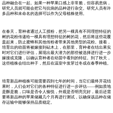
品种融合在一起。如果一种苹果口感上非常脆，但容易患病，
研究人员就可能会把它与抗病的品种进行杂交。研究人员有许
多品种和未命名的选择可以作为父母植株使用。
在春天，育种者通过人工授粉，把另一棵具有不同理想特征的
树的花粉传递给一棵具有理想特征的树的花，然后将这些花覆
盖起来，防止蜜蜂和其他传粉者带来其他类型的花粉。接着，
培育出的幼苗将被嫁接到砧木上，在那里，育种者在结出果实
时对它们进行评估，展现出最大潜力的那些被选择进行进一步
嫁接或克隆，以确认育种者在幼苗中看到的特征。到了秋天，
这些植株会结出种子，然后在温室中发芽过冬或在春季种植。
培育新品种植株可能需要四到七年的时间，当它们最终开花结
果时，人们会对它们的各种特征进行进一步评估——例如质地
是酥是脆，口味是否令人愉悦，外观是否明亮完好，最后还需
要将新品种的苹果储藏几个月再进行测试，以确保该品种在储
存运输中能够保持品质稳定。