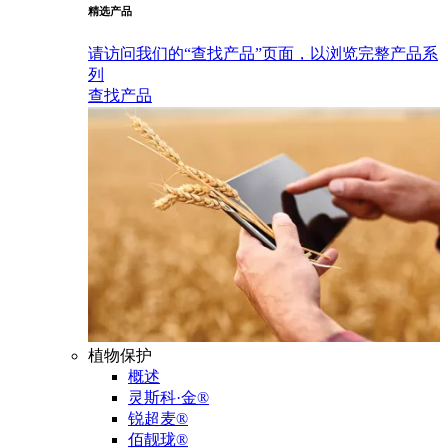
精选产品
请访问我们的“查找产品”页面，以浏览完整产品系
列
查找产品
植物保护
概述
灵斯科·金®
锐超麦®
佰靓珑®