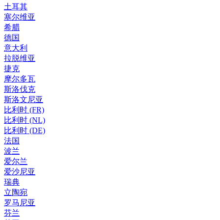
土耳其
塞尔维亚
希腊
德国
意大利
拉脱维亚
捷克
摩尔多瓦
斯洛伐克
斯洛文尼亚
比利时 (FR)
比利时 (NL)
比利时 (DE)
法国
波兰
爱尔兰
爱沙尼亚
瑞典
立陶宛
罗马尼亚
芬兰