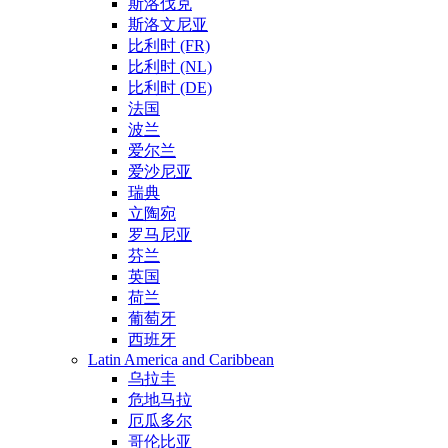
斯洛伐克
斯洛文尼亚
比利时 (FR)
比利时 (NL)
比利时 (DE)
法国
波兰
爱尔兰
爱沙尼亚
瑞典
立陶宛
罗马尼亚
芬兰
英国
荷兰
葡萄牙
西班牙
Latin America and Caribbean
乌拉圭
危地马拉
厄瓜多尔
哥伦比亚