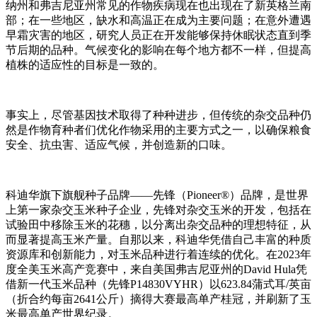
纳州和弗吉尼亚州常见的作物疾病现在也出现在了新英格兰南
部；在一些地区，缺水和高温正在成为主要问题；在意外遭遇
早霜灾害的地区，研究人员正在开发能够保持休眠状态直到季
节后期的品种。气候变化的影响在每个地方都不一样，但提高
植株的适应性的目标是一致的。
事实上，尽管基因技术取得了种种进步，但传统的杂交品种仍
然是作物育种者们优化作物采用的主要方式之一，以确保粮食
安全、抗虫害、适应气候，并创造新的口味。
科迪华旗下旗舰种子品牌——先锋（Pioneer®️）品牌，是世界
上第一家杂交玉米种子企业，先锋对杂交玉米的开发，包括在
试验田中移除玉米的花穗，以分离出杂交品种的理想特征，从
而显著提高玉米产量。自那以来，科迪华凭借自己丰富的种质
资源库和创新能力，对玉米品种进行着连续的优化。在2023年
度全美玉米高产竞赛中，来自美国弗吉尼亚州的David Hula凭
借新一代玉米品种（先锋P14830VYHR）以623.84蒲式耳/英亩
（折合约每亩2641公斤）摘得大赛最高单产桂冠，并刷新了玉
米最高单产世界纪录。