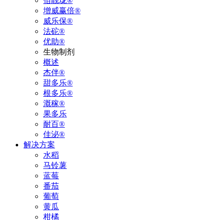
佰靓珑®
增威赢倍®
威乐保®
法砣®
优助®
生物制剂
概述
杰伴®
甜多乐®
根多乐®
溉稼®
果多乐
耐百®
佳泌®
解决方案
水稻
马铃薯
蓝莓
番茄
葡萄
黄瓜
柑橘