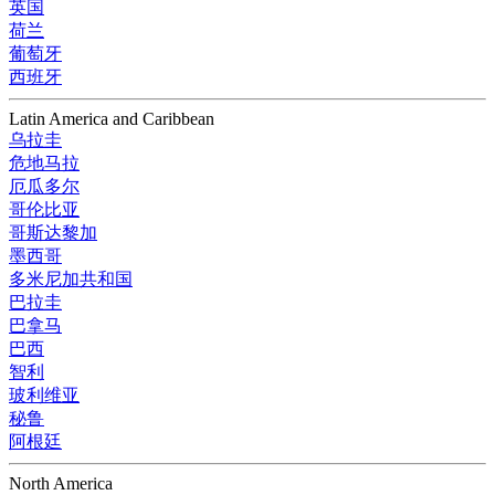
英国
荷兰
葡萄牙
西班牙
Latin America and Caribbean
乌拉圭
危地马拉
厄瓜多尔
哥伦比亚
哥斯达黎加
墨西哥
多米尼加共和国
巴拉圭
巴拿马
巴西
智利
玻利维亚
秘鲁
阿根廷
North America