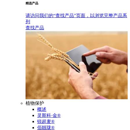
精选产品
请访问我们的“查找产品”页面，以浏览完整产品系
列
查找产品
植物保护
概述
灵斯科·金®
锐超麦®
佰靓珑®