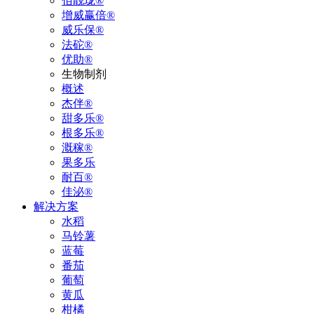
佰靓珑®
增威赢倍®
威乐保®
法砣®
优助®
生物制剂
概述
杰伴®
甜多乐®
根多乐®
溉稼®
果多乐
耐百®
佳泌®
解决方案
水稻
马铃薯
蓝莓
番茄
葡萄
黄瓜
柑橘