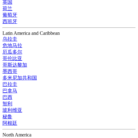
英国
荷兰
葡萄牙
西班牙
Latin America and Caribbean
乌拉圭
危地马拉
厄瓜多尔
哥伦比亚
哥斯达黎加
墨西哥
多米尼加共和国
巴拉圭
巴拿马
巴西
智利
玻利维亚
秘鲁
阿根廷
North America