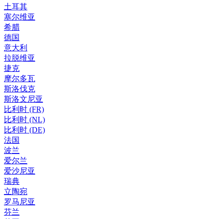
土耳其
塞尔维亚
希腊
德国
意大利
拉脱维亚
捷克
摩尔多瓦
斯洛伐克
斯洛文尼亚
比利时 (FR)
比利时 (NL)
比利时 (DE)
法国
波兰
爱尔兰
爱沙尼亚
瑞典
立陶宛
罗马尼亚
芬兰