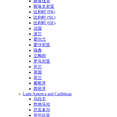
斯洛伐克
斯洛文尼亚
比利时 (FR)
比利时 (NL)
比利时 (DE)
法国
波兰
爱尔兰
爱沙尼亚
瑞典
立陶宛
罗马尼亚
芬兰
英国
荷兰
葡萄牙
西班牙
Latin America and Caribbean
乌拉圭
危地马拉
厄瓜多尔
哥伦比亚