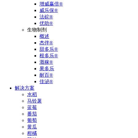
增威赢倍®
威乐保®
法砣®
优助®
生物制剂
概述
杰伴®
甜多乐®
根多乐®
溉稼®
果多乐
耐百®
佳泌®
解决方案
水稻
马铃薯
蓝莓
番茄
葡萄
黄瓜
柑橘