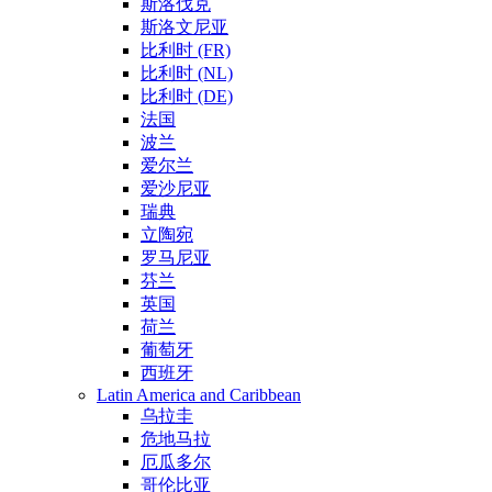
斯洛伐克
斯洛文尼亚
比利时 (FR)
比利时 (NL)
比利时 (DE)
法国
波兰
爱尔兰
爱沙尼亚
瑞典
立陶宛
罗马尼亚
芬兰
英国
荷兰
葡萄牙
西班牙
Latin America and Caribbean
乌拉圭
危地马拉
厄瓜多尔
哥伦比亚