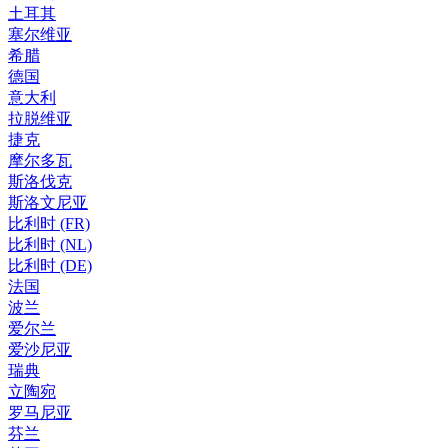
土耳其
塞尔维亚
希腊
德国
意大利
拉脱维亚
捷克
摩尔多瓦
斯洛伐克
斯洛文尼亚
比利时 (FR)
比利时 (NL)
比利时 (DE)
法国
波兰
爱尔兰
爱沙尼亚
瑞典
立陶宛
罗马尼亚
芬兰