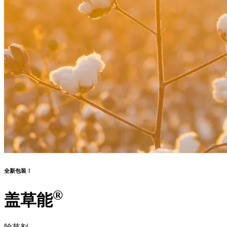
全新包装！
®
盖草能