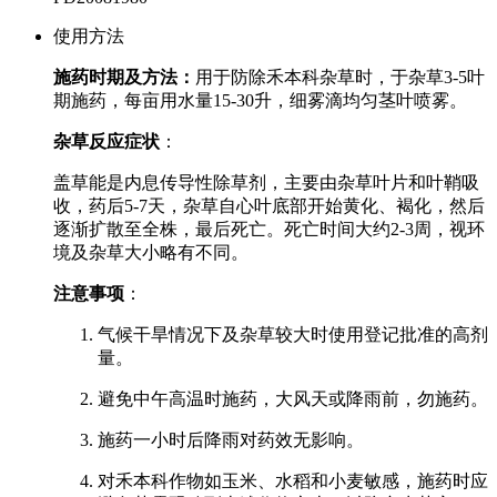
使用方法
施药时期及方法：
用于防除禾本科杂草时，于杂草3-5叶
期施药，每亩用水量15-30升，细雾滴均匀茎叶喷雾。
杂草反应症状
：
盖草能是内息传导性除草剂，主要由杂草叶片和叶鞘吸
收，药后5-7天，杂草自心叶底部开始黄化、褐化，然后
逐渐扩散至全株，最后死亡。死亡时间大约2-3周，视环
境及杂草大小略有不同。
注意事项
：
气候干旱情况下及杂草较大时使用登记批准的高剂
量。
避免中午高温时施药，大风天或降雨前，勿施药。
施药一小时后降雨对药效无影响。
对禾本科作物如玉米、水稻和小麦敏感，施药时应