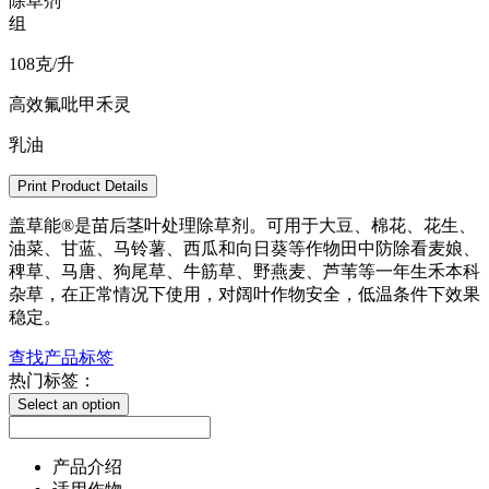
除草剂
组
108克/升
高效氟吡甲禾灵
乳油
Print Product Details
盖草能®是苗后茎叶处理除草剂。可用于大豆、棉花、花生、
油菜、甘蓝、马铃薯、西瓜和向日葵等作物田中防除看麦娘、
稗草、马唐、狗尾草、牛筋草、野燕麦、芦苇等一年生禾本科
杂草，在正常情况下使用，对阔叶作物安全，低温条件下效果
稳定。
查找产品标签
热门标签：
Select an option
产品介绍