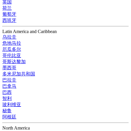
英国
荷兰
葡萄牙
西班牙
Latin America and Caribbean
乌拉圭
危地马拉
厄瓜多尔
哥伦比亚
哥斯达黎加
墨西哥
多米尼加共和国
巴拉圭
巴拿马
巴西
智利
玻利维亚
秘鲁
阿根廷
North America