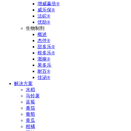
增威赢倍®
威乐保®
法砣®
优助®
生物制剂
概述
杰伴®
甜多乐®
根多乐®
溉稼®
果多乐
耐百®
佳泌®
解决方案
水稻
马铃薯
蓝莓
番茄
葡萄
黄瓜
柑橘