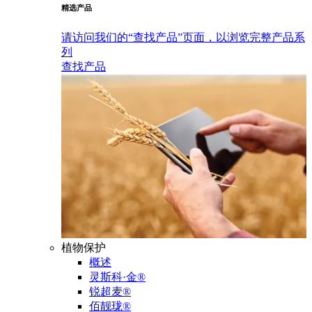
精选产品
请访问我们的“查找产品”页面，以浏览完整产品系
列
查找产品
植物保护
概述
灵斯科·金®
锐超麦®
佰靓珑®