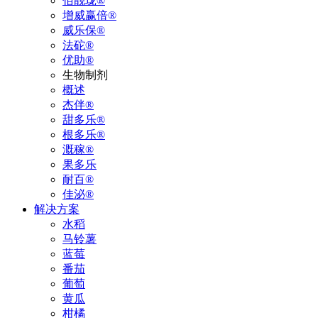
佰靓珑®
增威赢倍®
威乐保®
法砣®
优助®
生物制剂
概述
杰伴®
甜多乐®
根多乐®
溉稼®
果多乐
耐百®
佳泌®
解决方案
水稻
马铃薯
蓝莓
番茄
葡萄
黄瓜
柑橘