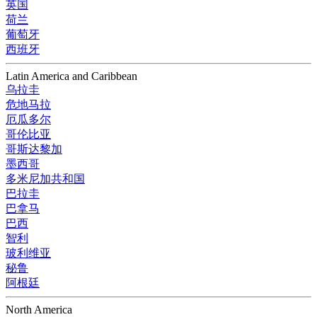
英国
荷兰
葡萄牙
西班牙
Latin America and Caribbean
乌拉圭
危地马拉
厄瓜多尔
哥伦比亚
哥斯达黎加
墨西哥
多米尼加共和国
巴拉圭
巴拿马
巴西
智利
玻利维亚
秘鲁
阿根廷
North America