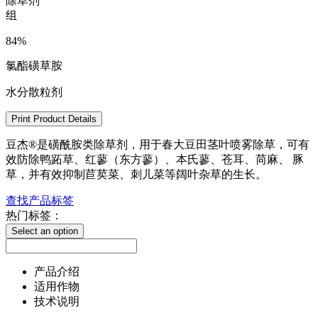
除草剂
组
84%
氯酯磺草胺
水分散粒剂
Print Product Details
豆杰®是磺酰胺类除草剂，用于春大豆田茎叶喷雾除草，可有
效防除鸭跖草、红蓼（东方蓼）、本氏蓼、苍耳、苘麻、 豚
草，并有效抑制苣荬菜、刺儿菜等阔叶杂草的生长。
查找产品标签
热门标签：
Select an option
产品介绍
适用作物
技术说明