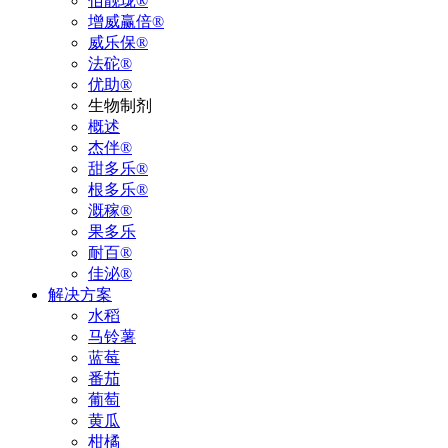
佰靓珑®
增威赢倍®
威乐保®
法砣®
优助®
生物制剂
概述
杰伴®
甜多乐®
根多乐®
溉稼®
果多乐
耐百®
佳泌®
解决方案
水稻
马铃薯
蓝莓
番茄
葡萄
黄瓜
柑橘