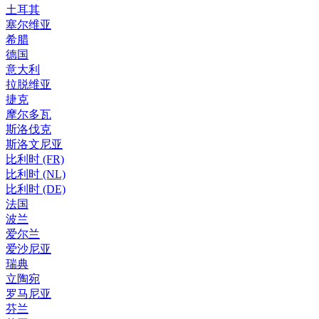
土耳其
塞尔维亚
希腊
德国
意大利
拉脱维亚
捷克
摩尔多瓦
斯洛伐克
斯洛文尼亚
比利时 (FR)
比利时 (NL)
比利时 (DE)
法国
波兰
爱尔兰
爱沙尼亚
瑞典
立陶宛
罗马尼亚
芬兰