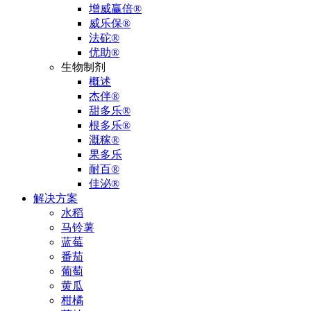
增威赢倍®
威乐保®
法砣®
优助®
生物制剂
概述
杰伴®
甜多乐®
根多乐®
溉稼®
果多乐
耐百®
佳泌®
解决方案
水稻
马铃薯
蓝莓
番茄
葡萄
黄瓜
柑橘