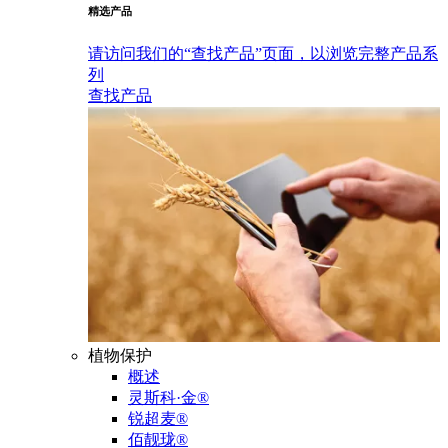
精选产品
请访问我们的“查找产品”页面，以浏览完整产品系
列
查找产品
植物保护
概述
灵斯科·金®
锐超麦®
佰靓珑®