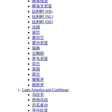
斯洛伐克
斯洛文尼亚
比利时 (FR)
比利时 (NL)
比利时 (DE)
法国
波兰
爱尔兰
爱沙尼亚
瑞典
立陶宛
罗马尼亚
芬兰
英国
荷兰
葡萄牙
西班牙
Latin America and Caribbean
乌拉圭
危地马拉
厄瓜多尔
哥伦比亚