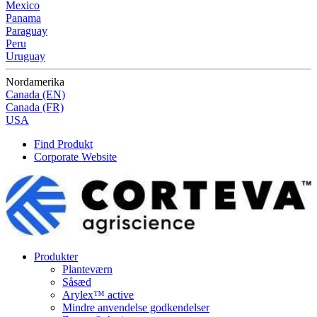
Mexico
Panama
Paraguay
Peru
Uruguay
Nordamerika
Canada (EN)
Canada (FR)
USA
Find Produkt
Corporate Website
Produkter
Planteværn
Såsæd
Arylex™ active
Mindre anvendelse godkendelser