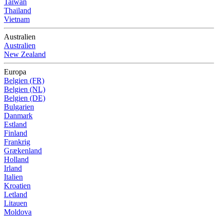
Taiwan
Thailand
Vietnam
Australien
Australien
New Zealand
Europa
Belgien (FR)
Belgien (NL)
Belgien (DE)
Bulgarien
Danmark
Estland
Finland
Frankrig
Grækenland
Holland
Irland
Italien
Kroatien
Letland
Litauen
Moldova