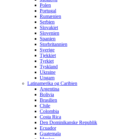
Polen
Portugal
Rumænien
Serbien
Slovakiet
Slovenien
Spanien
Storbritannien
Sverige
Tjekkiet
Tyrkiet
Tyskland
Ukraine
Ungarn
Latinamerika og Caribien
Argentina
Bolivia
Brasilien
Chile
Colombia
Costa Rica
Den Dominikanske Republik
Ecuador
Guatemala