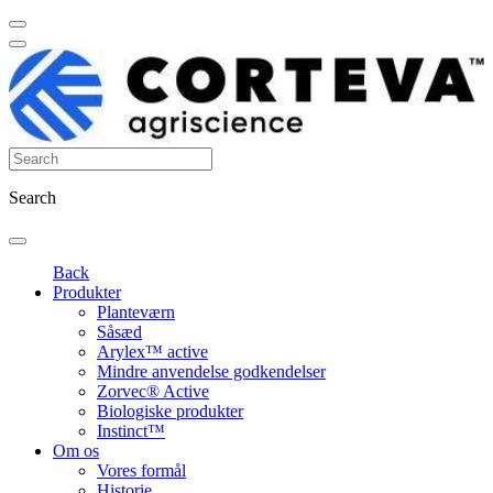
Search
Back
Produkter
Planteværn
Såsæd
Arylex™ active
Mindre anvendelse godkendelser
Zorvec® Active
Biologiske produkter
Instinct™
Om os
Vores formål
Historie