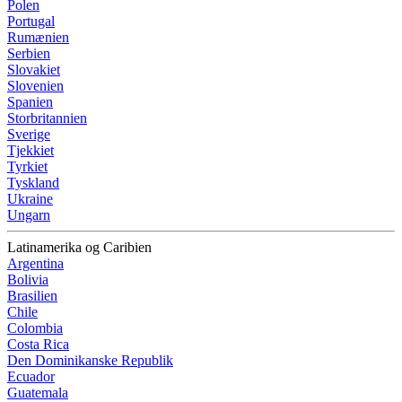
Polen
Portugal
Rumænien
Serbien
Slovakiet
Slovenien
Spanien
Storbritannien
Sverige
Tjekkiet
Tyrkiet
Tyskland
Ukraine
Ungarn
Latinamerika og Caribien
Argentina
Bolivia
Brasilien
Chile
Colombia
Costa Rica
Den Dominikanske Republik
Ecuador
Guatemala