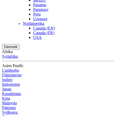
Mexico
Panama
Paraguay
Peru
Uruguay
Nordamerika
Canada (EN)
Canada (FR)
USA
Danmark
Afrika
Sydafrika
Asien Pasific
Cambodja
Filippinerne
Indien
Indonesien
Japan
Kasakhstan
Kina
Malaysia
Pakistan
Sydkorea