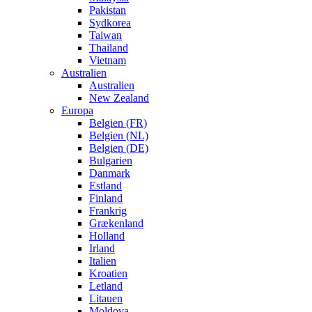
Pakistan
Sydkorea
Taiwan
Thailand
Vietnam
Australien
Australien
New Zealand
Europa
Belgien (FR)
Belgien (NL)
Belgien (DE)
Bulgarien
Danmark
Estland
Finland
Frankrig
Grækenland
Holland
Irland
Italien
Kroatien
Letland
Litauen
Moldova