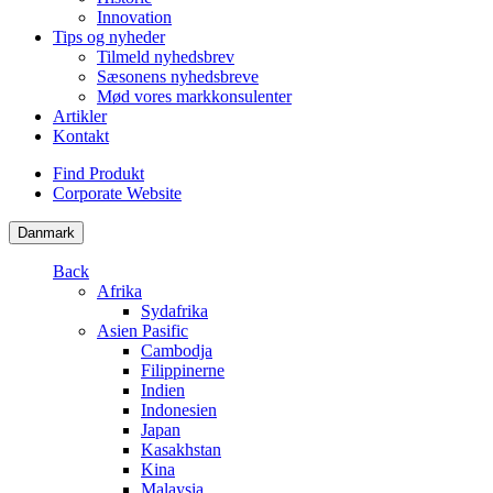
Innovation
Tips og nyheder
Tilmeld nyhedsbrev
Sæsonens nyhedsbreve
Mød vores markkonsulenter
Artikler
Kontakt
Find Produkt
Corporate Website
Danmark
Back
Afrika
Sydafrika
Asien Pasific
Cambodja
Filippinerne
Indien
Indonesien
Japan
Kasakhstan
Kina
Malaysia