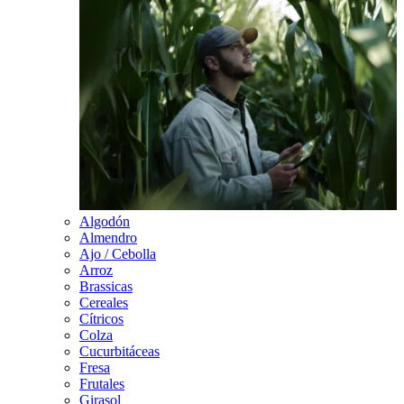
Algodón
Almendro
Ajo / Cebolla
Arroz
Brassicas
Cereales
Cítricos
Colza
Cucurbitáceas
Fresa
Frutales
Girasol