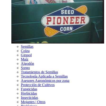
Semillas
Colza
Girasol
Maíz
Algodón
Sorgo
Tratamientos de Semillas
Tecnología Aplicada a Semillas
Asesores Agronómicos por zona
Protección de Cultivos
Fungicidas
Herbicidas
Insecticidas
Mojantes | Otros