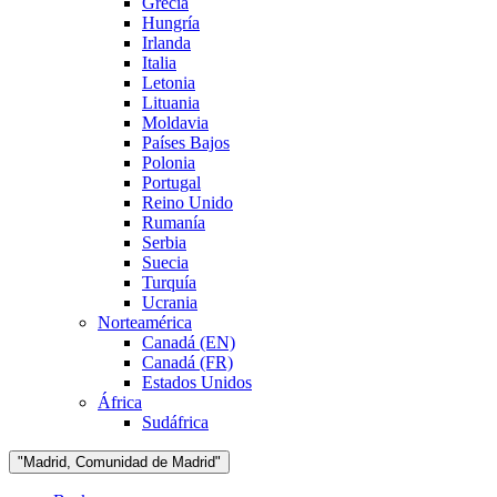
Grecia
Hungría
Irlanda
Italia
Letonia
Lituania
Moldavia
Países Bajos
Polonia
Portugal
Reino Unido
Rumanía
Serbia
Suecia
Turquía
Ucrania
Norteamérica
Canadá (EN)
Canadá (FR)
Estados Unidos
África
Sudáfrica
"Madrid, Comunidad de Madrid"