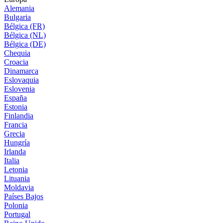
Alemania
Bulgaria
Bélgica (FR)
Bélgica (NL)
Bélgica (DE)
Chequia
Croacia
Dinamarca
Eslovaquia
Eslovenia
España
Estonia
Finlandia
Francia
Grecia
Hungría
Irlanda
Italia
Letonia
Lituania
Moldavia
Países Bajos
Polonia
Portugal