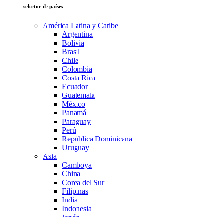
selector de países
América Latina y Caribe
Argentina
Bolivia
Brasil
Chile
Colombia
Costa Rica
Ecuador
Guatemala
México
Panamá
Paraguay
Perú
República Dominicana
Uruguay
Asia
Camboya
China
Corea del Sur
Filipinas
India
Indonesia