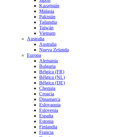
Japón
Kazajistán
Malasia
Pakistán
Tailandia
Taiwán
Vietnam
Australia
Australia
Nueva Zelanda
Europa
Alemania
Bulgaria
Bélgica (FR)
Bélgica (NL)
Bélgica (DE)
Chequia
Croacia
Dinamarca
Eslovaquia
Eslovenia
España
Estonia
Finlandia
Francia