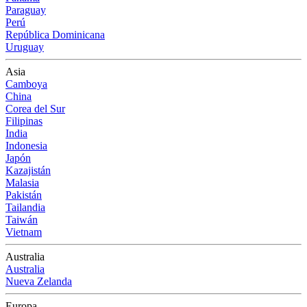
Paraguay
Perú
República Dominicana
Uruguay
Asia
Camboya
China
Corea del Sur
Filipinas
India
Indonesia
Japón
Kazajistán
Malasia
Pakistán
Tailandia
Taiwán
Vietnam
Australia
Australia
Nueva Zelanda
Europa