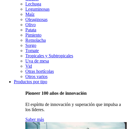
Lechuga
Leguminosas
Maíz
Oleaginosas
Olivo
Patata
Pimiento
Remolacha
Sorgo
Tomate
Tropicales y Subtropicales
Uva de mesa
Vid
Otras hortícolas
Otros varios
Productos por tipo
Pioneer 100 años de innovación
El espíritu de innovación y superación que impulsa a
los líderes.
Saber más