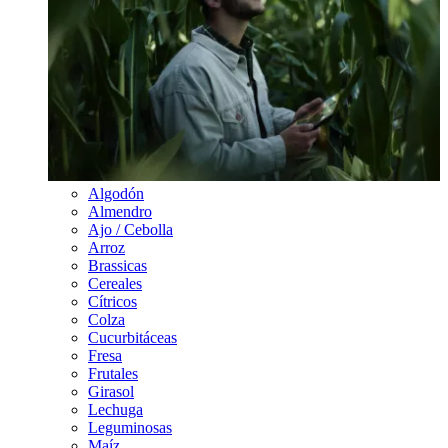
Algodón
Almendro
Ajo / Cebolla
Arroz
Brassicas
Cereales
Cítricos
Colza
Cucurbitáceas
Fresa
Frutales
Girasol
Lechuga
Leguminosas
Maíz