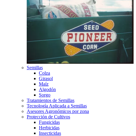
Semillas
Colza
Girasol
Maíz
Algodón
Sorgo
Tratamientos de Semillas
Tecnología Aplicada a Semillas
Asesores Agronómicos por zona
Protección de Cultivos
Fungicidas
Herbicidas
Insecticidas