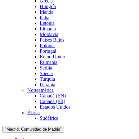
Grecia
Hungría
Irlanda
Italia
Letonia
Lituania
Moldavia
Países Bajos
Polonia
Portugal
Reino Unido
Rumanía
Serbia
Suecia
Turquía
Ucrania
Norteamérica
Canadá (EN)
Canadá (FR)
Estados Unidos
África
Sudáfrica
"Madrid, Comunidad de Madrid"