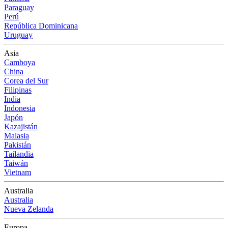
Paraguay
Perú
República Dominicana
Uruguay
Asia
Camboya
China
Corea del Sur
Filipinas
India
Indonesia
Japón
Kazajistán
Malasia
Pakistán
Tailandia
Taiwán
Vietnam
Australia
Australia
Nueva Zelanda
Europa