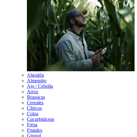
Algodón
Almendro
Ajo / Cebolla
Arroz
Brassicas
Cereales
Cítricos
Colza
Cucurbitáceas
Fresa
Frutales
Girasol