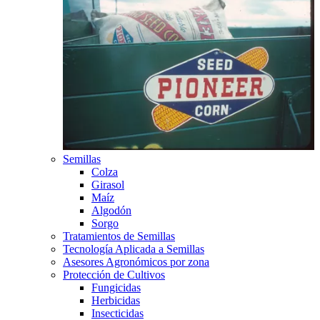
Semillas
Colza
Girasol
Maíz
Algodón
Sorgo
Tratamientos de Semillas
Tecnología Aplicada a Semillas
Asesores Agronómicos por zona
Protección de Cultivos
Fungicidas
Herbicidas
Insecticidas