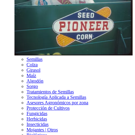
Semillas
Colza
Girasol
Maíz
Algodón
Sorgo
Tratamientos de Semillas
Tecnología Aplicada a Semillas
Asesores Agronómicos por zona
Protección de Cultivos
Fungicidas
Herbicidas
Insecticidas
Mojantes | Otros