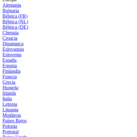
Alemania
Bulgaria
Bélgica (FR)
Bélgica (NL)
Bélgica (DE)
Chequia
Croacia
Dinamarca
Eslovaquia
Eslovenia
España
Estonia
Finlandia
Francia
Grecia
Hungría
Irlanda
Italia
Letonia
Lituania
Moldavia
Países Bajos
Polonia
Portugal