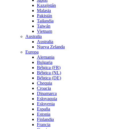
Japón
Kazajistán
Malasia
Pakistán
Tailandia
Taiwán
Vietnam
Australia
Australia
Nueva Zelanda
Europa
Alemania
Bulgaria
Bélgica (FR)
Bélgica (NL)
Bélgica (DE)
Chequia
Croacia
Dinamarca
Eslovaquia
Eslovenia
España
Estonia
Finlandia
Francia