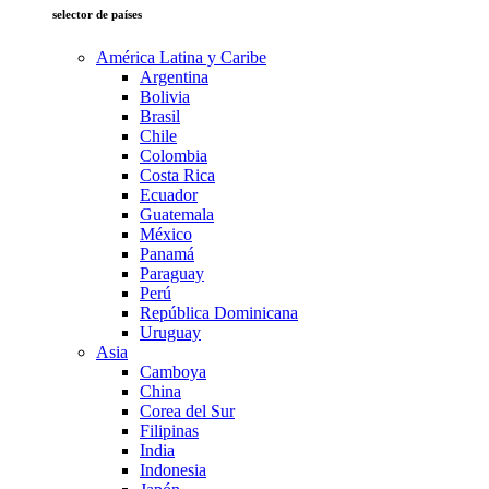
selector de países
América Latina y Caribe
Argentina
Bolivia
Brasil
Chile
Colombia
Costa Rica
Ecuador
Guatemala
México
Panamá
Paraguay
Perú
República Dominicana
Uruguay
Asia
Camboya
China
Corea del Sur
Filipinas
India
Indonesia