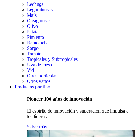
Lechuga
Leguminosas
Maíz
Oleaginosas
Olivo
Patata
Pimiento
Remolacha
Sorgo
Tomate
Tropicales y Subtropicales
Uva de mesa
Vid
Otras hortícolas
Otros varios
Productos por tipo
Pioneer 100 años de innovación
El espíritu de innovación y superación que impulsa a
los líderes.
Saber más