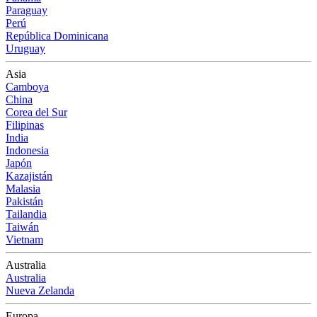
Paraguay
Perú
República Dominicana
Uruguay
Asia
Camboya
China
Corea del Sur
Filipinas
India
Indonesia
Japón
Kazajistán
Malasia
Pakistán
Tailandia
Taiwán
Vietnam
Australia
Australia
Nueva Zelanda
Europa