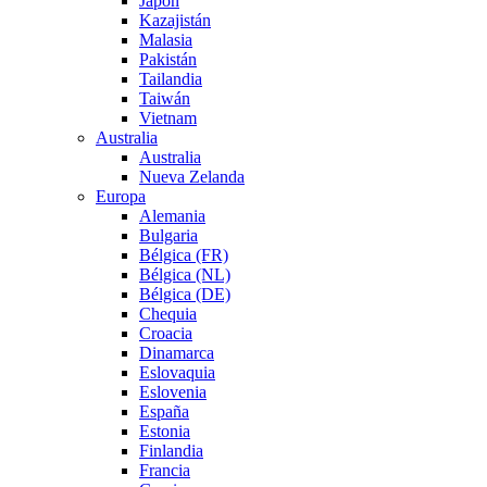
Japón
Kazajistán
Malasia
Pakistán
Tailandia
Taiwán
Vietnam
Australia
Australia
Nueva Zelanda
Europa
Alemania
Bulgaria
Bélgica (FR)
Bélgica (NL)
Bélgica (DE)
Chequia
Croacia
Dinamarca
Eslovaquia
Eslovenia
España
Estonia
Finlandia
Francia