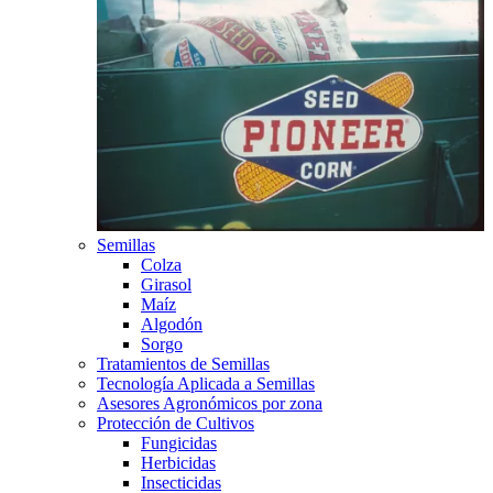
Semillas
Colza
Girasol
Maíz
Algodón
Sorgo
Tratamientos de Semillas
Tecnología Aplicada a Semillas
Asesores Agronómicos por zona
Protección de Cultivos
Fungicidas
Herbicidas
Insecticidas