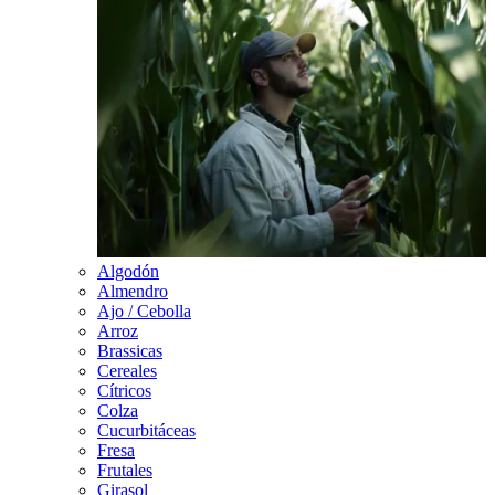
Algodón
Almendro
Ajo / Cebolla
Arroz
Brassicas
Cereales
Cítricos
Colza
Cucurbitáceas
Fresa
Frutales
Girasol