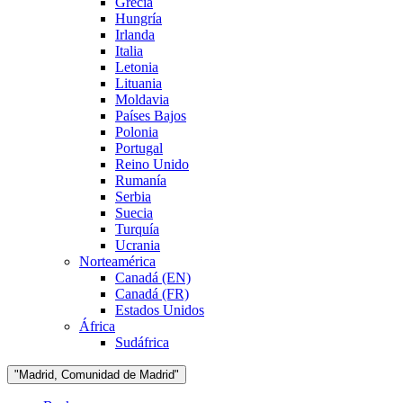
Grecia
Hungría
Irlanda
Italia
Letonia
Lituania
Moldavia
Países Bajos
Polonia
Portugal
Reino Unido
Rumanía
Serbia
Suecia
Turquía
Ucrania
Norteamérica
Canadá (EN)
Canadá (FR)
Estados Unidos
África
Sudáfrica
"Madrid, Comunidad de Madrid"