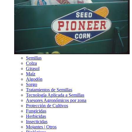
Semillas
Colza
Girasol
Maíz
Algodón
Sorgo
Tratamientos de Semillas
Tecnología Aplicada a Semillas
Asesores Agronómicos por zona
Protección de Cultivos
Fungicidas
Herbicidas
Insecticidas
Mojantes | Otros