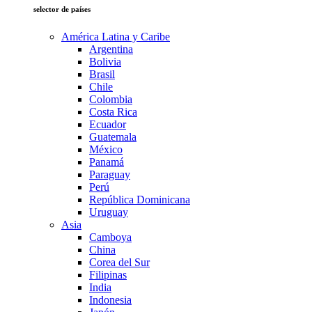
selector de países
América Latina y Caribe
Argentina
Bolivia
Brasil
Chile
Colombia
Costa Rica
Ecuador
Guatemala
México
Panamá
Paraguay
Perú
República Dominicana
Uruguay
Asia
Camboya
China
Corea del Sur
Filipinas
India
Indonesia