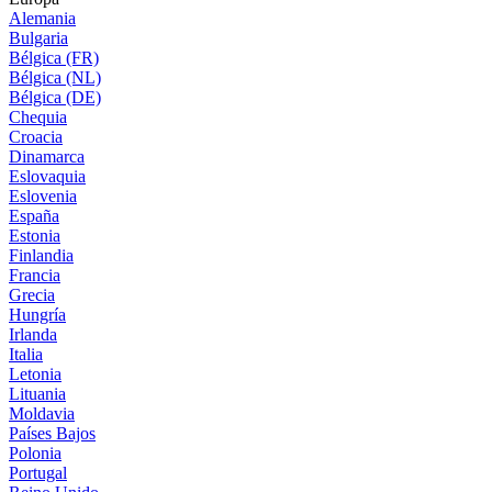
Alemania
Bulgaria
Bélgica (FR)
Bélgica (NL)
Bélgica (DE)
Chequia
Croacia
Dinamarca
Eslovaquia
Eslovenia
España
Estonia
Finlandia
Francia
Grecia
Hungría
Irlanda
Italia
Letonia
Lituania
Moldavia
Países Bajos
Polonia
Portugal