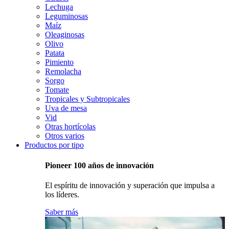
Lechuga
Leguminosas
Maíz
Oleaginosas
Olivo
Patata
Pimiento
Remolacha
Sorgo
Tomate
Tropicales y Subtropicales
Uva de mesa
Vid
Otras hortícolas
Otros varios
Productos por tipo
Pioneer 100 años de innovación
El espíritu de innovación y superación que impulsa a
los líderes.
Saber más