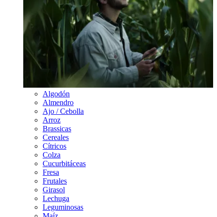
Algodón
Almendro
Ajo / Cebolla
Arroz
Brassicas
Cereales
Cítricos
Colza
Cucurbitáceas
Fresa
Frutales
Girasol
Lechuga
Leguminosas
Maíz