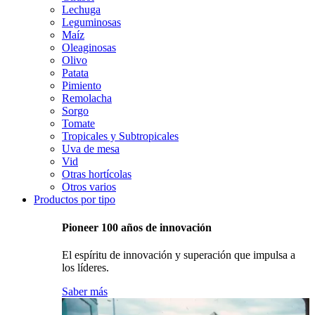
Lechuga
Leguminosas
Maíz
Oleaginosas
Olivo
Patata
Pimiento
Remolacha
Sorgo
Tomate
Tropicales y Subtropicales
Uva de mesa
Vid
Otras hortícolas
Otros varios
Productos por tipo
Pioneer 100 años de innovación
El espíritu de innovación y superación que impulsa a
los líderes.
Saber más