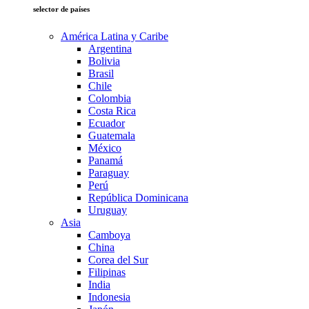
selector de países
América Latina y Caribe
Argentina
Bolivia
Brasil
Chile
Colombia
Costa Rica
Ecuador
Guatemala
México
Panamá
Paraguay
Perú
República Dominicana
Uruguay
Asia
Camboya
China
Corea del Sur
Filipinas
India
Indonesia