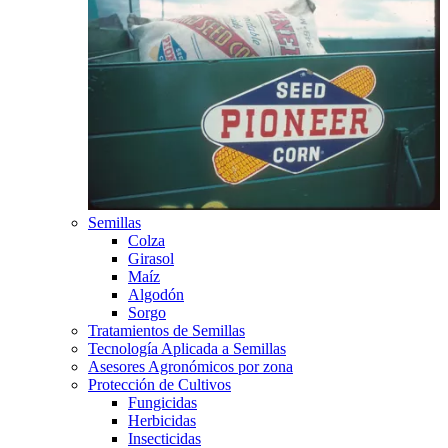
Semillas
Colza
Girasol
Maíz
Algodón
Sorgo
Tratamientos de Semillas
Tecnología Aplicada a Semillas
Asesores Agronómicos por zona
Protección de Cultivos
Fungicidas
Herbicidas
Insecticidas