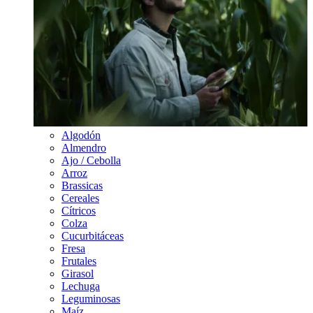
Algodón
Almendro
Ajo / Cebolla
Arroz
Brassicas
Cereales
Cítricos
Colza
Cucurbitáceas
Fresa
Frutales
Girasol
Lechuga
Leguminosas
Maíz