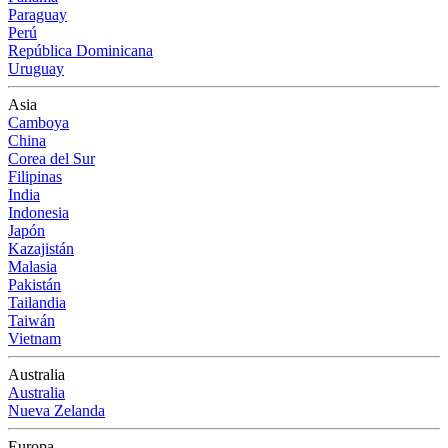
Paraguay
Perú
República Dominicana
Uruguay
Asia
Camboya
China
Corea del Sur
Filipinas
India
Indonesia
Japón
Kazajistán
Malasia
Pakistán
Tailandia
Taiwán
Vietnam
Australia
Australia
Nueva Zelanda
Europa