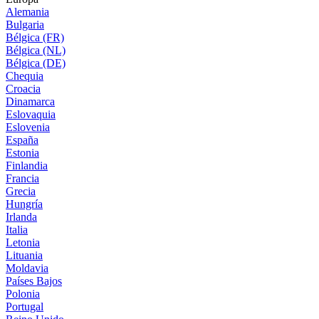
Alemania
Bulgaria
Bélgica (FR)
Bélgica (NL)
Bélgica (DE)
Chequia
Croacia
Dinamarca
Eslovaquia
Eslovenia
España
Estonia
Finlandia
Francia
Grecia
Hungría
Irlanda
Italia
Letonia
Lituania
Moldavia
Países Bajos
Polonia
Portugal