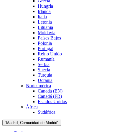
Grecia
Hungría
Irlanda
Italia
Letonia
Lituania
Moldavia
Países Bajos
Polonia
Portugal
Reino Unido
Rumanía
Serbia
Suecia
Turquía
Ucrania
Norteamérica
Canadá (EN)
Canadá (FR)
Estados Unidos
África
Sudáfrica
"Madrid, Comunidad de Madrid"