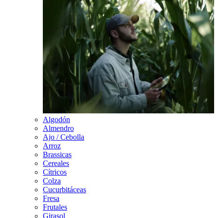
Algodón
Almendro
Ajo / Cebolla
Arroz
Brassicas
Cereales
Cítricos
Colza
Cucurbitáceas
Fresa
Frutales
Girasol