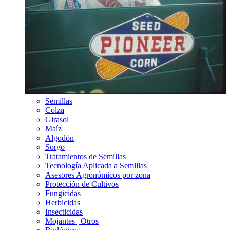
Semillas
Colza
Girasol
Maíz
Algodón
Sorgo
Tratamientos de Semillas
Tecnología Aplicada a Semillas
Asesores Agronómicos por zona
Protección de Cultivos
Fungicidas
Herbicidas
Insecticidas
Mojantes | Otros