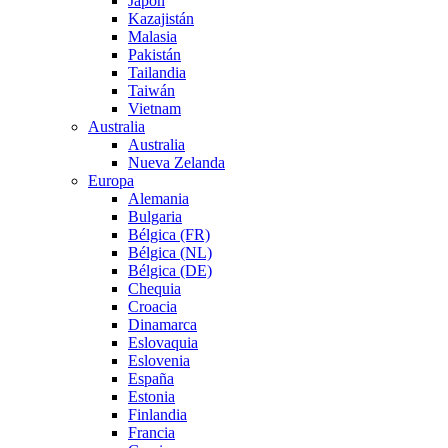
Japón
Kazajistán
Malasia
Pakistán
Tailandia
Taiwán
Vietnam
Australia
Australia
Nueva Zelanda
Europa
Alemania
Bulgaria
Bélgica (FR)
Bélgica (NL)
Bélgica (DE)
Chequia
Croacia
Dinamarca
Eslovaquia
Eslovenia
España
Estonia
Finlandia
Francia