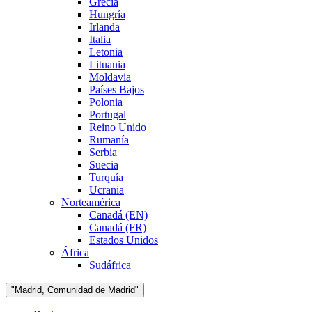
Grecia
Hungría
Irlanda
Italia
Letonia
Lituania
Moldavia
Países Bajos
Polonia
Portugal
Reino Unido
Rumanía
Serbia
Suecia
Turquía
Ucrania
Norteamérica
Canadá (EN)
Canadá (FR)
Estados Unidos
África
Sudáfrica
"Madrid, Comunidad de Madrid"