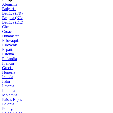
Alemania
Bulgaria
Bélgica (FR)
Bélgica (NL)
Bélgica (DE)
Chequia
Croacia
Dinamarca
Eslovaquia
Eslovenia
España
Estonia
Finlandia
Francia
Grecia
Hungría
Irlanda
Italia
Letonia
Lituania
Moldavia
Países Bajos
Polonia
Portugal