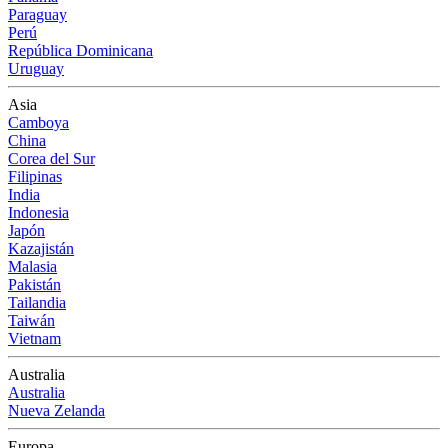
Paraguay
Perú
República Dominicana
Uruguay
Asia
Camboya
China
Corea del Sur
Filipinas
India
Indonesia
Japón
Kazajistán
Malasia
Pakistán
Tailandia
Taiwán
Vietnam
Australia
Australia
Nueva Zelanda
Europa