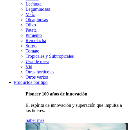
Lechuga
Leguminosas
Maíz
Oleaginosas
Olivo
Patata
Pimiento
Remolacha
Sorgo
Tomate
Tropicales y Subtropicales
Uva de mesa
Vid
Otras hortícolas
Otros varios
Productos por tipo
Pioneer 100 años de innovación
El espíritu de innovación y superación que impulsa a
los líderes.
Saber más