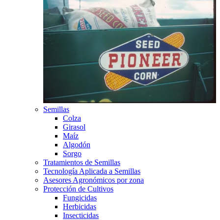
Semillas
Colza
Girasol
Maíz
Algodón
Sorgo
Tratamientos de Semillas
Tecnología Aplicada a Semillas
Asesores Agronómicos por zona
Protección de Cultivos
Fungicidas
Herbicidas
Insecticidas