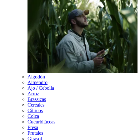
Algodón
Almendro
Ajo / Cebolla
Arroz
Brassicas
Cereales
Cítricos
Colza
Cucurbitáceas
Fresa
Frutales
Girasol