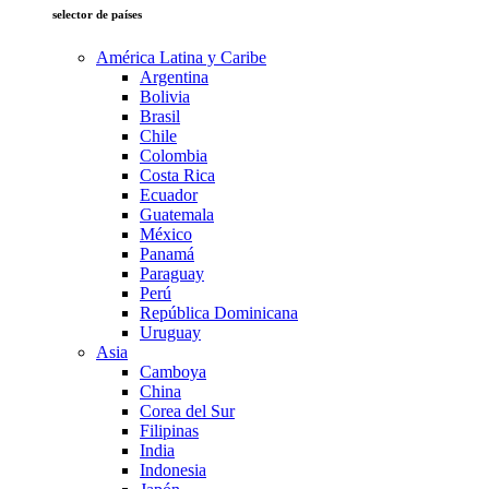
selector de países
América Latina y Caribe
Argentina
Bolivia
Brasil
Chile
Colombia
Costa Rica
Ecuador
Guatemala
México
Panamá
Paraguay
Perú
República Dominicana
Uruguay
Asia
Camboya
China
Corea del Sur
Filipinas
India
Indonesia