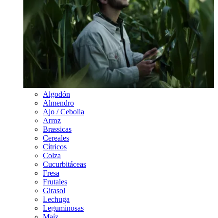
Algodón
Almendro
Ajo / Cebolla
Arroz
Brassicas
Cereales
Cítricos
Colza
Cucurbitáceas
Fresa
Frutales
Girasol
Lechuga
Leguminosas
Maíz