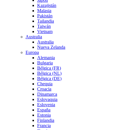
Japón
Kazajistán
Malasia
Pakistán
Tailandia
Taiwán
Vietnam
Australia
Australia
Nueva Zelanda
Europa
Alemania
Bulgaria
Bélgica (FR)
Bélgica (NL)
Bélgica (DE)
Chequia
Croacia
Dinamarca
Eslovaquia
Eslovenia
España
Estonia
Finlandia
Francia