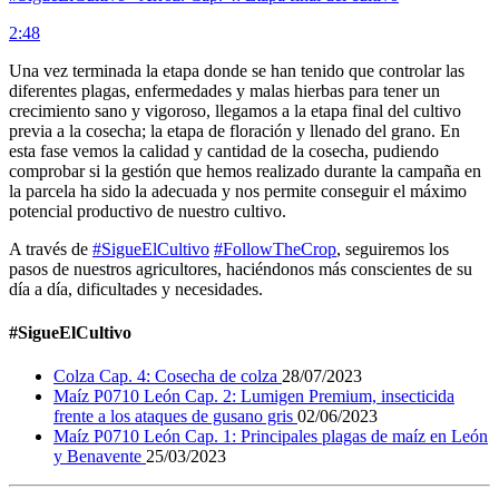
2:48
Una vez terminada la etapa donde se han tenido que controlar las
diferentes plagas, enfermedades y malas hierbas para tener un
crecimiento sano y vigoroso, llegamos a la etapa final del cultivo
previa a la cosecha; la etapa de floración y llenado del grano. En
esta fase vemos la calidad y cantidad de la cosecha, pudiendo
comprobar si la gestión que hemos realizado durante la campaña en
la parcela ha sido la adecuada y nos permite conseguir el máximo
potencial productivo de nuestro cultivo.
A través de
#SigueElCultivo
#FollowTheCrop
, seguiremos los
pasos de nuestros agricultores, haciéndonos más conscientes de su
día a día, dificultades y necesidades.
#SigueElCultivo
Colza Cap. 4: Cosecha de colza
28/07/2023
Maíz P0710 León Cap. 2: Lumigen Premium, insecticida
frente a los ataques de gusano gris
02/06/2023
Maíz P0710 León Cap. 1: Principales plagas de maíz en León
y Benavente
25/03/2023