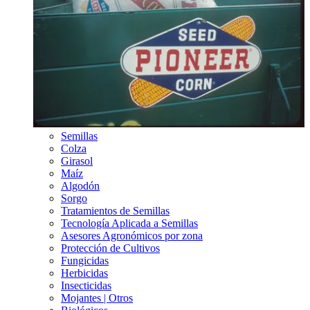
Semillas
Colza
Girasol
Maíz
Algodón
Sorgo
Tratamientos de Semillas
Tecnología Aplicada a Semillas
Asesores Agronómicos por zona
Protección de Cultivos
Fungicidas
Herbicidas
Insecticidas
Mojantes | Otros