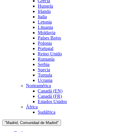
Grecia
Hungría
Irlanda
Italia
Letonia
Lituania
Moldavia
Países Bajos
Polonia
Portugal
Reino Unido
Rumanía
Serbia
Suecia
Turquía
Ucrania
Norteamérica
Canadá (EN)
Canadá (FR)
Estados Unidos
África
Sudáfrica
"Madrid, Comunidad de Madrid"