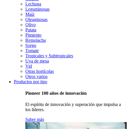
Lechuga
Leguminosas
Maíz
Oleaginosas
Olivo
Patata
Pimiento
Remolacha
Sorgo
Tomate
Tropicales y Subtropicales
Uva de mesa
Vid
Otras hortícolas
Otros varios
Productos por tipo
Pioneer 100 años de innovación
El espíritu de innovación y superación que impulsa a
los líderes.
Saber más