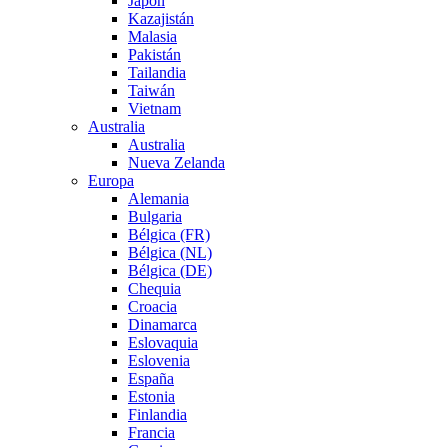
Japón
Kazajistán
Malasia
Pakistán
Tailandia
Taiwán
Vietnam
Australia
Australia
Nueva Zelanda
Europa
Alemania
Bulgaria
Bélgica (FR)
Bélgica (NL)
Bélgica (DE)
Chequia
Croacia
Dinamarca
Eslovaquia
Eslovenia
España
Estonia
Finlandia
Francia