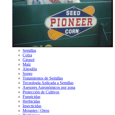
Semillas
Colza
Girasol
Maíz
Algodón
Sorgo
Tratamientos de Semillas
Tecnología Aplicada a Semillas
Asesores Agronómicos por zona
Protección de Cultivos
Fungicidas
Herbicidas
Insecticidas
Mojantes | Otros