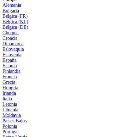
Alemania
Bulgaria
Bélgica (FR)
Bélgica (NL)
Bélgica (DE)
Chequia
Croacia
Dinamarca
Eslovaquia
Eslovenia
España
Estonia
Finlandia
Francia
Grecia
Hungría
Irlanda
Italia
Letonia
Lituania
Moldavia
Países Bajos
Polonia
Portugal