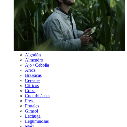
Algodón
Almendro
Ajo / Cebolla
Arroz
Brassicas
Cereales
Cítricos
Colza
Cucurbitáceas
Fresa
Frutales
Girasol
Lechuga
Leguminosas
Maíz