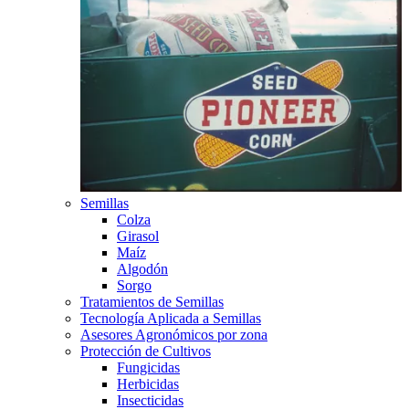
Semillas
Colza
Girasol
Maíz
Algodón
Sorgo
Tratamientos de Semillas
Tecnología Aplicada a Semillas
Asesores Agronómicos por zona
Protección de Cultivos
Fungicidas
Herbicidas
Insecticidas