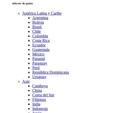
selector de países
América Latina y Caribe
Argentina
Bolivia
Brasil
Chile
Colombia
Costa Rica
Ecuador
Guatemala
México
Panamá
Paraguay
Perú
República Dominicana
Uruguay
Asia
Camboya
China
Corea del Sur
Filipinas
India
Indonesia