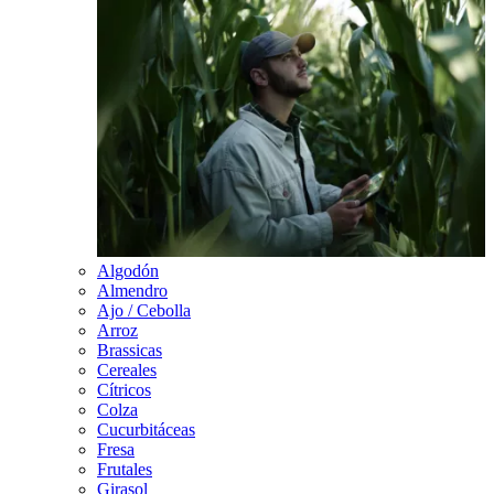
Algodón
Almendro
Ajo / Cebolla
Arroz
Brassicas
Cereales
Cítricos
Colza
Cucurbitáceas
Fresa
Frutales
Girasol