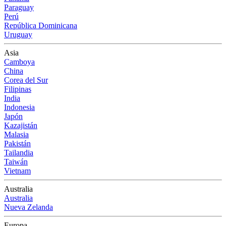
Paraguay
Perú
República Dominicana
Uruguay
Asia
Camboya
China
Corea del Sur
Filipinas
India
Indonesia
Japón
Kazajistán
Malasia
Pakistán
Tailandia
Taiwán
Vietnam
Australia
Australia
Nueva Zelanda
Europa