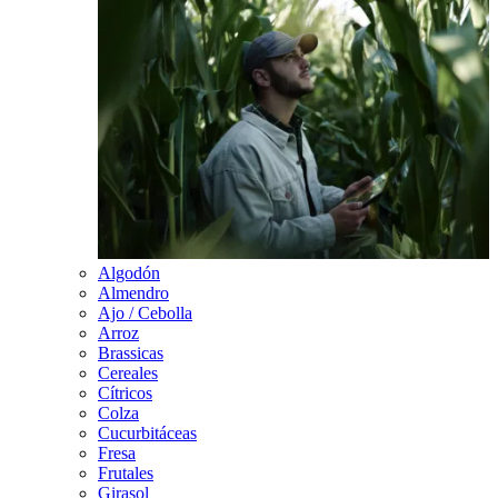
Algodón
Almendro
Ajo / Cebolla
Arroz
Brassicas
Cereales
Cítricos
Colza
Cucurbitáceas
Fresa
Frutales
Girasol