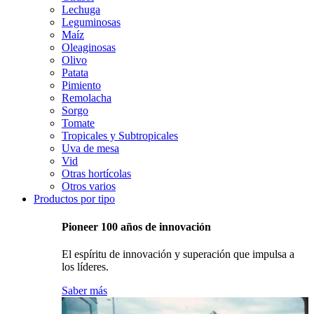
Lechuga
Leguminosas
Maíz
Oleaginosas
Olivo
Patata
Pimiento
Remolacha
Sorgo
Tomate
Tropicales y Subtropicales
Uva de mesa
Vid
Otras hortícolas
Otros varios
Productos por tipo
Pioneer 100 años de innovación
El espíritu de innovación y superación que impulsa a
los líderes.
Saber más