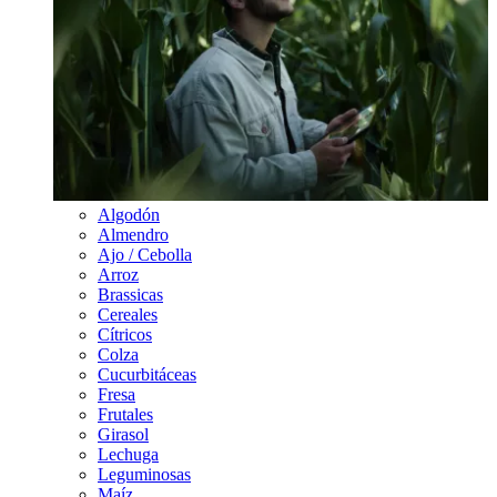
Algodón
Almendro
Ajo / Cebolla
Arroz
Brassicas
Cereales
Cítricos
Colza
Cucurbitáceas
Fresa
Frutales
Girasol
Lechuga
Leguminosas
Maíz