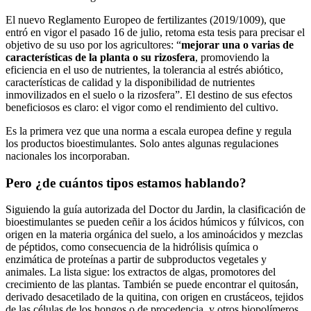
El nuevo Reglamento Europeo de fertilizantes (2019/1009), que
entró en vigor el pasado 16 de julio, retoma esta tesis para precisar el
objetivo de su uso por los agricultores: “
mejorar una o varias de
características de la planta o su rizosfera
, promoviendo la
eficiencia en el uso de nutrientes, la tolerancia al estrés abiótico,
características de calidad y la disponibilidad de nutrientes
inmovilizados en el suelo o la rizosfera”. El destino de sus efectos
beneficiosos es claro: el vigor como el rendimiento del cultivo.
Es la primera vez que una norma a escala europea define y regula
los productos bioestimulantes. Solo antes algunas regulaciones
nacionales los incorporaban.
Pero ¿de cuántos tipos estamos hablando?
Siguiendo la guía autorizada del Doctor du Jardin, la clasificación de
bioestimulantes se pueden ceñir a los ácidos húmicos y fúlvicos, con
origen en la materia orgánica del suelo, a los aminoácidos y mezclas
de péptidos, como consecuencia de la hidrólisis química o
enzimática de proteínas a partir de subproductos vegetales y
animales. La lista sigue: los extractos de algas, promotores del
crecimiento de las plantas. También se puede encontrar el quitosán,
derivado desacetilado de la quitina, con origen en crustáceos, tejidos
de las células de los hongos o de procedencia, y otros biopolímeros.