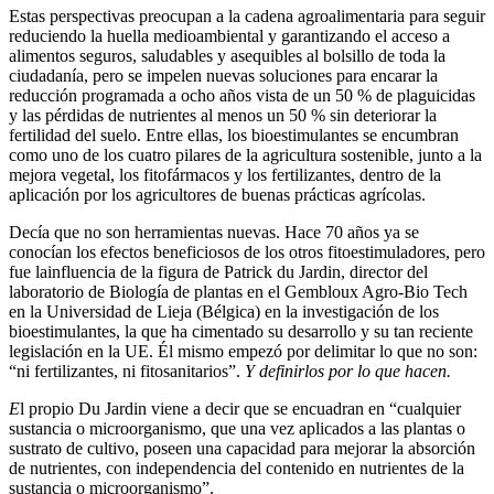
Estas perspectivas preocupan a la cadena agroalimentaria para seguir
reduciendo la huella medioambiental y garantizando el acceso a
alimentos seguros, saludables y asequibles al bolsillo de toda la
ciudadanía, pero se impelen nuevas soluciones para encarar la
reducción programada a ocho años vista de un 50 % de plaguicidas
y las pérdidas de nutrientes al menos un 50 % sin deteriorar la
fertilidad del suelo. Entre ellas, los bioestimulantes se encumbran
como uno de los cuatro pilares de la agricultura sostenible, junto a la
mejora vegetal, los fitofármacos y los fertilizantes, dentro de la
aplicación por los agricultores de buenas prácticas agrícolas.
Decía que no son herramientas nuevas. Hace 70 años ya se
conocían los efectos beneficiosos de los otros fitoestimuladores, pero
fue lainfluencia de la figura de Patrick du Jardin, director del
laboratorio de Biología de plantas en el Gembloux Agro-Bio Tech
en la Universidad de Lieja (Bélgica) en la investigación de los
bioestimulantes, la que ha cimentado su desarrollo y su tan reciente
legislación en la UE. Él mismo empezó por delimitar lo que no son:
“ni fertilizantes, ni fitosanitarios”.
Y definirlos por lo que hacen.
E
l propio Du Jardin viene a decir que se encuadran en “cualquier
sustancia o microorganismo, que una vez aplicados a las plantas o
sustrato de cultivo, poseen una capacidad para mejorar la absorción
de nutrientes, con independencia del contenido en nutrientes de la
sustancia o microorganismo”.