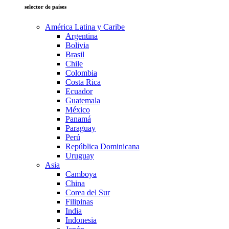
selector de países
América Latina y Caribe
Argentina
Bolivia
Brasil
Chile
Colombia
Costa Rica
Ecuador
Guatemala
México
Panamá
Paraguay
Perú
República Dominicana
Uruguay
Asia
Camboya
China
Corea del Sur
Filipinas
India
Indonesia