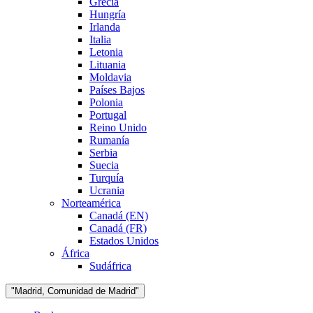
Grecia
Hungría
Irlanda
Italia
Letonia
Lituania
Moldavia
Países Bajos
Polonia
Portugal
Reino Unido
Rumanía
Serbia
Suecia
Turquía
Ucrania
Norteamérica
Canadá (EN)
Canadá (FR)
Estados Unidos
África
Sudáfrica
"Madrid, Comunidad de Madrid"