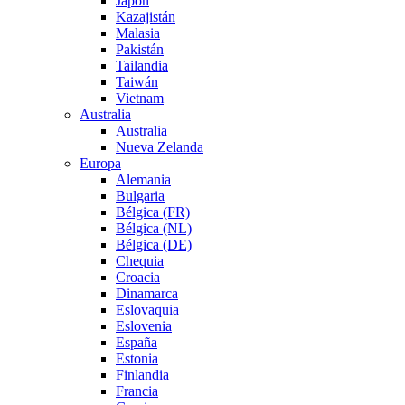
Japón
Kazajistán
Malasia
Pakistán
Tailandia
Taiwán
Vietnam
Australia
Australia
Nueva Zelanda
Europa
Alemania
Bulgaria
Bélgica (FR)
Bélgica (NL)
Bélgica (DE)
Chequia
Croacia
Dinamarca
Eslovaquia
Eslovenia
España
Estonia
Finlandia
Francia