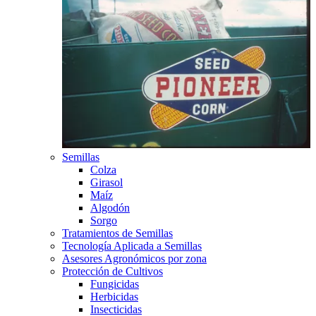
Semillas
Colza
Girasol
Maíz
Algodón
Sorgo
Tratamientos de Semillas
Tecnología Aplicada a Semillas
Asesores Agronómicos por zona
Protección de Cultivos
Fungicidas
Herbicidas
Insecticidas