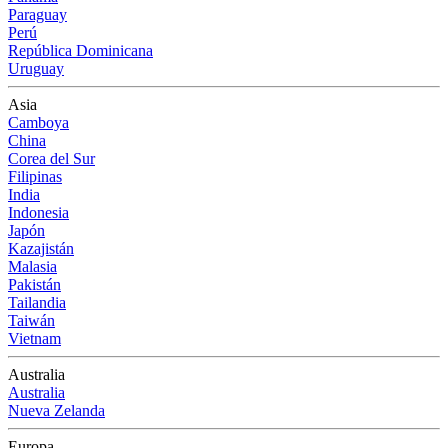
Paraguay
Perú
República Dominicana
Uruguay
Asia
Camboya
China
Corea del Sur
Filipinas
India
Indonesia
Japón
Kazajistán
Malasia
Pakistán
Tailandia
Taiwán
Vietnam
Australia
Australia
Nueva Zelanda
Europa