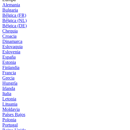
Alemania
Bulgaria
Bélgica (FR)
Bélgica (NL)
Bélgica (DE)
Chequia
Croacia
Dinamarca
Eslovaquia
Eslovenia
España
Estonia
Finlandia
Francia
Grecia
Hungría
Irlanda
Italia
Letonia
Lituania
Moldavia
Países Bajos
Polonia
Portugal