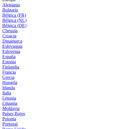
Alemania
Bulgaria
Bélgica (FR)
Bélgica (NL)
Bélgica (DE)
Chequia
Croacia
Dinamarca
Eslovaquia
Eslovenia
España
Estonia
Finlandia
Francia
Grecia
Hungría
Irlanda
Italia
Letonia
Lituania
Moldavia
Países Bajos
Polonia
Portugal