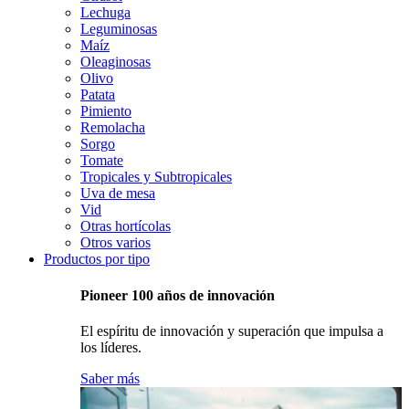
Lechuga
Leguminosas
Maíz
Oleaginosas
Olivo
Patata
Pimiento
Remolacha
Sorgo
Tomate
Tropicales y Subtropicales
Uva de mesa
Vid
Otras hortícolas
Otros varios
Productos por tipo
Pioneer 100 años de innovación
El espíritu de innovación y superación que impulsa a
los líderes.
Saber más