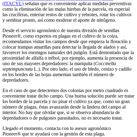
(ITACYL)
señalan que es conveniente aplicar medidas preventivas
como la eliminación de las malas hierbas de la parcela, en especial
las crucíferas, enterrar restos de cultivo y rebrotes, rotar los cultivos
y sembrar pronto, así como moderar el aporte de nitrógeno.
Desde el servicio agronómico de nuestra división de semillas
Pioneer®, como expertos en plagas en el cultivo de la colza,
recomendamos visitar los campos desde que empieza la floración y
colocar trampas amarillas para detectar la llegada de alados y así,
favorecer los enemigos naturales del pulgón. Está demostrado que la
proximidad de alfalfa o trébol, por ejemplo, aumenta la presencia de
uno de sus mayores depredadores: la mariquita (
Coccinella
septempunctata
L.). Por otro lado, el uso de bledo, cenizo y cadillo
en los bordes de las hojas aumentan también el número de
depredadores.
En el caso de que detectemos dos colonias por metro cuadrado es
conveniente tratar dicho campo. Una buena solución puede ser tratar
los bordes de la parcela y no pisar el cultivo ya que, como un gran
número de plagas, éstas avanzarán desde la lindera del campo al
interior. No hay que olvidar que, si se observa abundancia de
depredadores o de pulgones parasitados, no es necesario tratar.
Llegado el momento, contacta con tu asesor agronómico
Pioneer® que te ayudará con la gestión de esta plaga
.