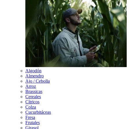
Algodón
Almendro
Ajo / Cebolla
Arroz
Brassicas
Cereales
Cítricos
Colza
Cucurbitáceas
Fresa
Frutales
Girasol