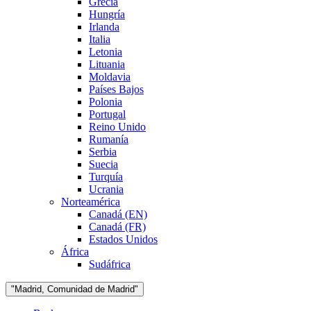
Grecia
Hungría
Irlanda
Italia
Letonia
Lituania
Moldavia
Países Bajos
Polonia
Portugal
Reino Unido
Rumanía
Serbia
Suecia
Turquía
Ucrania
Norteamérica
Canadá (EN)
Canadá (FR)
Estados Unidos
África
Sudáfrica
"Madrid, Comunidad de Madrid"