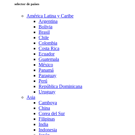
selector de países
América Latina y Caribe
Argentina
Bolivia
Brasil
Chile
Colombia
Costa Rica
Ecuador
Guatemala
México
Panamá
Paraguay
Perú
República Dominicana
Uruguay
Asia
Camboya
China
Corea del Sur
Filipinas
India
Indonesia