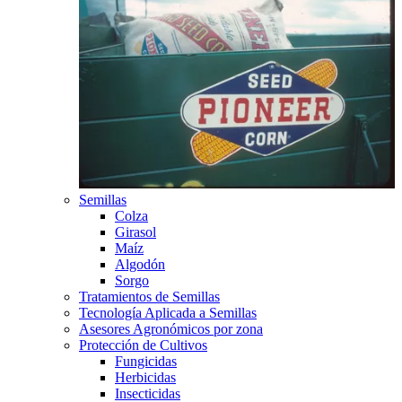
Semillas
Colza
Girasol
Maíz
Algodón
Sorgo
Tratamientos de Semillas
Tecnología Aplicada a Semillas
Asesores Agronómicos por zona
Protección de Cultivos
Fungicidas
Herbicidas
Insecticidas