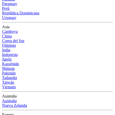
Paraguay
Perú
República Dominicana
Uruguay
Asia
Camboya
China
Corea del Sur
Filipinas
India
Indonesia
Japón
Kazajistán
Malasia
Pakistán
Tailandia
Taiwán
Vietnam
Australia
Australia
Nueva Zelanda
Europa