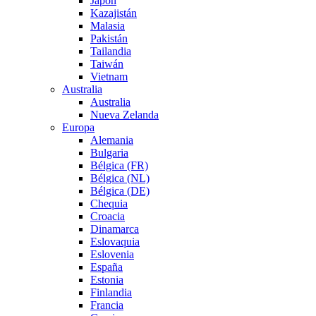
Japón
Kazajistán
Malasia
Pakistán
Tailandia
Taiwán
Vietnam
Australia
Australia
Nueva Zelanda
Europa
Alemania
Bulgaria
Bélgica (FR)
Bélgica (NL)
Bélgica (DE)
Chequia
Croacia
Dinamarca
Eslovaquia
Eslovenia
España
Estonia
Finlandia
Francia