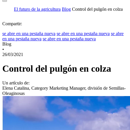
El futuro de la agricultura
Blog
Control del pulgón en colza
Compartir:
se abre en una pestaña nueva
se abre en una pestaña nueva
se abre
en una pestaña nueva
se abre en una pestaña nueva
Blog
•
26/03/2021
Control del pulgón en colza
Un artículo de:
Elena Catalina, Category Marketing Manager, división de Semillas-
Oleaginosas