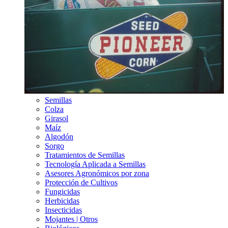
Semillas
Colza
Girasol
Maíz
Algodón
Sorgo
Tratamientos de Semillas
Tecnología Aplicada a Semillas
Asesores Agronómicos por zona
Protección de Cultivos
Fungicidas
Herbicidas
Insecticidas
Mojantes | Otros