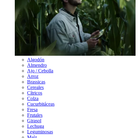
Algodón
Almendro
Ajo / Cebolla
Arroz
Brassicas
Cereales
Cítricos
Colza
Cucurbitáceas
Fresa
Frutales
Girasol
Lechuga
Leguminosas
Maíz