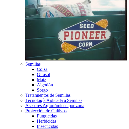
Semillas
Colza
Girasol
Maíz
Algodón
Sorgo
Tratamientos de Semillas
Tecnología Aplicada a Semillas
Asesores Agronómicos por zona
Protección de Cultivos
Fungicidas
Herbicidas
Insecticidas