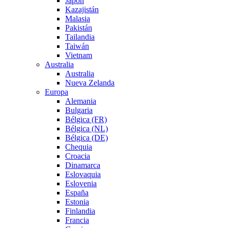
Japón
Kazajistán
Malasia
Pakistán
Tailandia
Taiwán
Vietnam
Australia
Australia
Nueva Zelanda
Europa
Alemania
Bulgaria
Bélgica (FR)
Bélgica (NL)
Bélgica (DE)
Chequia
Croacia
Dinamarca
Eslovaquia
Eslovenia
España
Estonia
Finlandia
Francia