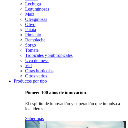
Lechuga
Leguminosas
Maíz
Oleaginosas
Olivo
Patata
Pimiento
Remolacha
Sorgo
Tomate
Tropicales y Subtropicales
Uva de mesa
Vid
Otras hortícolas
Otros varios
Productos por tipo
Pioneer 100 años de innovación
El espíritu de innovación y superación que impulsa a
los líderes.
Saber más