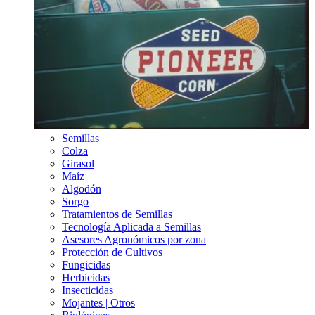
Semillas
Colza
Girasol
Maíz
Algodón
Sorgo
Tratamientos de Semillas
Tecnología Aplicada a Semillas
Asesores Agronómicos por zona
Protección de Cultivos
Fungicidas
Herbicidas
Insecticidas
Mojantes | Otros