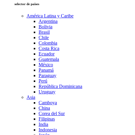
selector de países
América Latina y Caribe
Argentina
Bolivia
Brasil
Chile
Colombia
Costa Rica
Ecuador
Guatemala
México
Panamá
Paraguay
Perú
República Dominicana
Uruguay
Asia
Camboya
China
Corea del Sur
Filipinas
India
Indonesia