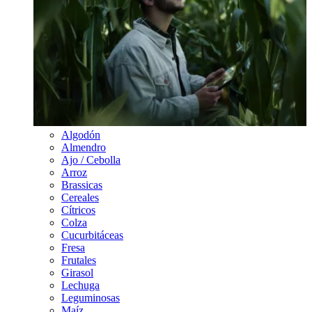
Algodón
Almendro
Ajo / Cebolla
Arroz
Brassicas
Cereales
Cítricos
Colza
Cucurbitáceas
Fresa
Frutales
Girasol
Lechuga
Leguminosas
Maíz