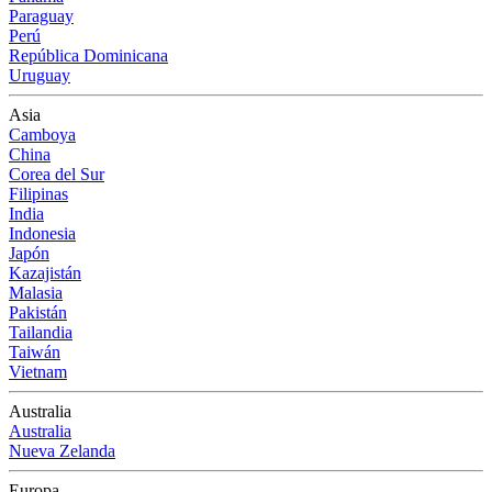
Paraguay
Perú
República Dominicana
Uruguay
Asia
Camboya
China
Corea del Sur
Filipinas
India
Indonesia
Japón
Kazajistán
Malasia
Pakistán
Tailandia
Taiwán
Vietnam
Australia
Australia
Nueva Zelanda
Europa