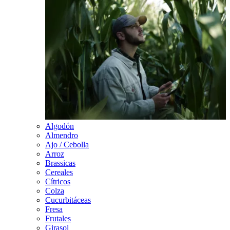
Algodón
Almendro
Ajo / Cebolla
Arroz
Brassicas
Cereales
Cítricos
Colza
Cucurbitáceas
Fresa
Frutales
Girasol