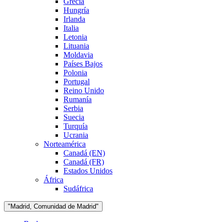
Grecia
Hungría
Irlanda
Italia
Letonia
Lituania
Moldavia
Países Bajos
Polonia
Portugal
Reino Unido
Rumanía
Serbia
Suecia
Turquía
Ucrania
Norteamérica
Canadá (EN)
Canadá (FR)
Estados Unidos
África
Sudáfrica
"Madrid, Comunidad de Madrid"