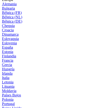
Alemania
Bulgaria
Bélgica (FR)
Bélgica (NL)
Bélgica (DE)
Chequia
Croacia
Dinamarca
Eslovaquia
Eslovenia
España
Estonia
Finlandia
Francia
Grecia
Hungría
Irlanda
Italia
Letonia
Lituania
Moldavia
Países Bajos
Polonia
Portugal