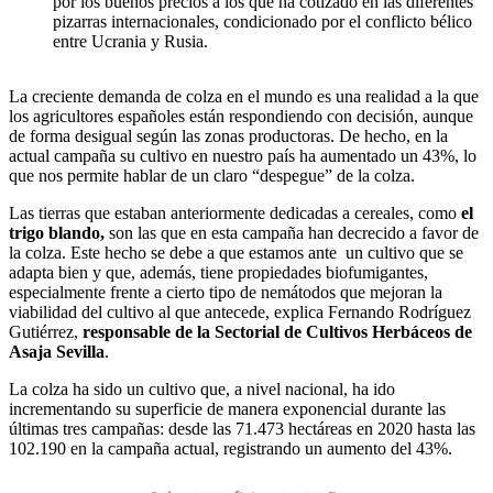
por los buenos precios a los que ha cotizado en las diferentes
pizarras internacionales, condicionado por el conflicto bélico
entre Ucrania y Rusia.
La creciente demanda de colza en el mundo es una realidad a la que
los agricultores españoles están respondiendo con decisión, aunque
de forma desigual según las zonas productoras. De hecho, en la
actual campaña su cultivo en nuestro país ha aumentado un 43%, lo
que nos permite hablar de un claro “despegue” de la colza.
Las tierras que estaban anteriormente dedicadas a cereales, como
el
trigo blando,
son las que en esta campaña han decrecido a favor de
la colza. Este hecho se debe a que estamos ante un cultivo que se
adapta bien y que, además, tiene propiedades biofumigantes,
especialmente frente a cierto tipo de nemátodos que mejoran la
viabilidad del cultivo al que antecede, explica Fernando Rodríguez
Gutiérrez,
responsable de la Sectorial de Cultivos Herbáceos de
Asaja Sevilla
.
La colza ha sido un cultivo que, a nivel nacional, ha ido
incrementando su superficie de manera exponencial durante las
últimas tres campañas: desde las 71.473 hectáreas en 2020 hasta las
102.190 en la campaña actual, registrando un aumento del 43%.