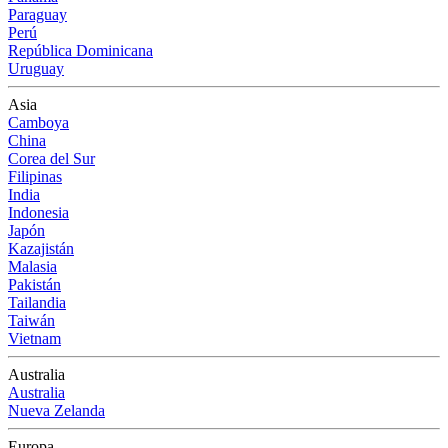
Paraguay
Perú
República Dominicana
Uruguay
Asia
Camboya
China
Corea del Sur
Filipinas
India
Indonesia
Japón
Kazajistán
Malasia
Pakistán
Tailandia
Taiwán
Vietnam
Australia
Australia
Nueva Zelanda
Europa