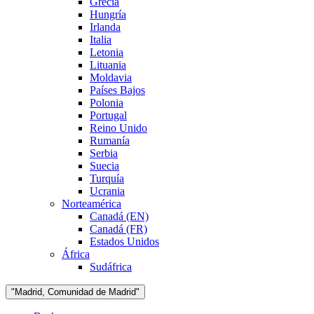
Grecia
Hungría
Irlanda
Italia
Letonia
Lituania
Moldavia
Países Bajos
Polonia
Portugal
Reino Unido
Rumanía
Serbia
Suecia
Turquía
Ucrania
Norteamérica
Canadá (EN)
Canadá (FR)
Estados Unidos
África
Sudáfrica
"Madrid, Comunidad de Madrid"