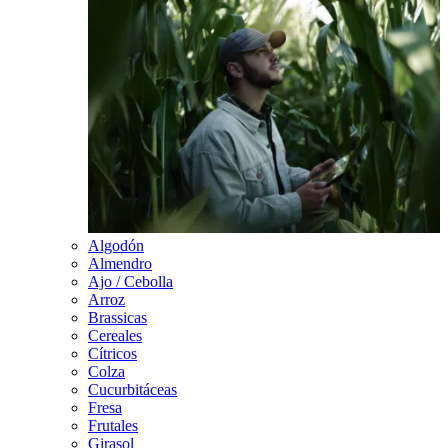
Algodón
Almendro
Ajo / Cebolla
Arroz
Brassicas
Cereales
Cítricos
Colza
Cucurbitáceas
Fresa
Frutales
Girasol