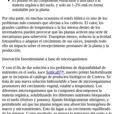
El potasio es un componente estructural o asociado a la
materia orgánica del suelo, y solo un 1-2% está en forma
asimilable por la planta.
Por otra parte, en muchas ocasiones el estrés hídrico es uno de los
problemas más comunes que afectan a los cultivos. El calor, los
grandes cambios de temperatura o la luz intensa dentro de los
invernaderos pueden provocar que las plantas activen una serie de
mecanismos para sobrevivir. Transpiran menos, reducen la actividad
fotosintética o adaptan el crecimiento de sus raíces, teniendo todo
ello un impacto sobre el envejecimiento prematuro de la planta y la
producción.
Innovación bioestimulante a base de microoganismos
Y con el fin de dar solución a los problemas de disponibilidad de
nutrientes en el suelo, nace
SullicaB™
, nuestro primer biofertilizante
que se incorpora al catálogo de productos biológicos de Corteva. Se
trata de una nueva solución hidrosoluble a base de microorganismos
promotores del crecimiento vegetal, estable a temperatura. Los
diferentes microorganismos que lo componen descomponen la
materia orgánica, solu­bilizando los diferentes nutrientes bloqueados
en el suelo (fósforo y potasio), fijando biológicamente nitró­geno, y
permitiendo así que las plantas tengan una absorción homogénea de
macro y micronutrientes. Esto da lugar a un crecimiento equili­brado
de las mismas. Como resultado, se mejora la estructura del suelo y lo