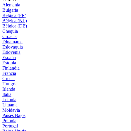
Alemania
Bulgaria
Bélgica (FR)
Bélgica (NL)
Bélgica (DE)
Chequia
Croacia
Dinamarca
Eslovaquia
Eslovenia
España
Estonia
Finlandia
Francia
Grecia
Hungría
Irlanda
Italia
Letonia
Lituania
Moldavia
Países Bajos
Polonia
Portugal