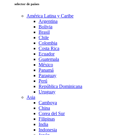
selector de países
América Latina y Caribe
Argentina
Bolivia
Brasil
Chile
Colombia
Costa Rica
Ecuador
Guatemala
México
Panamá
Paraguay
Perú
República Dominicana
Uruguay
Asia
Camboya
China
Corea del Sur
Filipinas
India
Indonesia