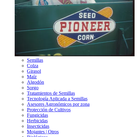
Semillas
Colza
Girasol
Maíz
Algodón
Sorgo
Tratamientos de Semillas
Tecnología Aplicada a Semillas
Asesores Agronómicos por zona
Protección de Cultivos
Fungicidas
Herbicidas
Insecticidas
Mojantes | Otros