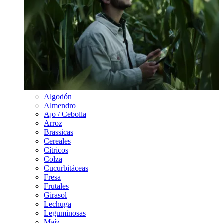
Algodón
Almendro
Ajo / Cebolla
Arroz
Brassicas
Cereales
Cítricos
Colza
Cucurbitáceas
Fresa
Frutales
Girasol
Lechuga
Leguminosas
Maíz