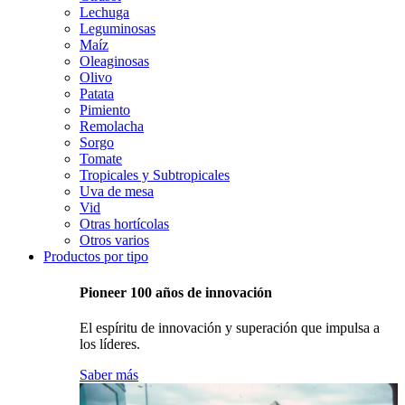
Lechuga
Leguminosas
Maíz
Oleaginosas
Olivo
Patata
Pimiento
Remolacha
Sorgo
Tomate
Tropicales y Subtropicales
Uva de mesa
Vid
Otras hortícolas
Otros varios
Productos por tipo
Pioneer 100 años de innovación
El espíritu de innovación y superación que impulsa a
los líderes.
Saber más