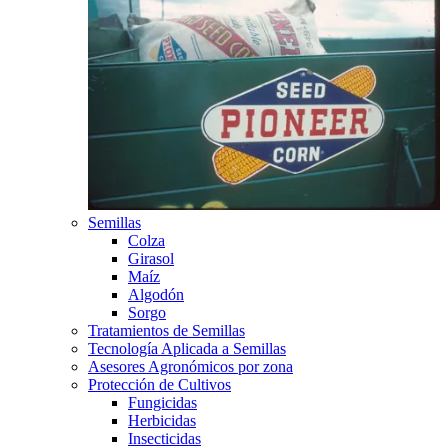
Semillas
Colza
Girasol
Maíz
Algodón
Sorgo
Tratamientos de Semillas
Tecnología Aplicada a Semillas
Asesores Agronómicos por zona
Protección de Cultivos
Fungicidas
Herbicidas
Insecticidas