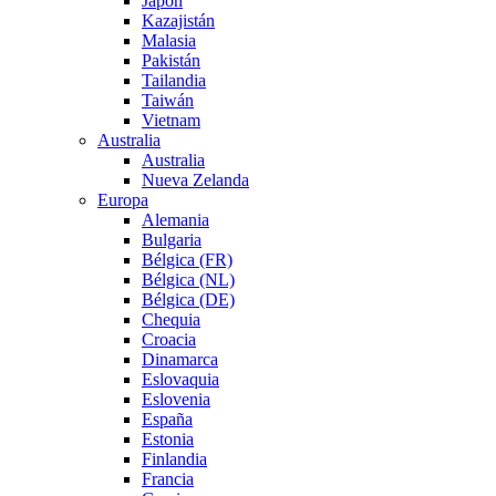
Japón
Kazajistán
Malasia
Pakistán
Tailandia
Taiwán
Vietnam
Australia
Australia
Nueva Zelanda
Europa
Alemania
Bulgaria
Bélgica (FR)
Bélgica (NL)
Bélgica (DE)
Chequia
Croacia
Dinamarca
Eslovaquia
Eslovenia
España
Estonia
Finlandia
Francia