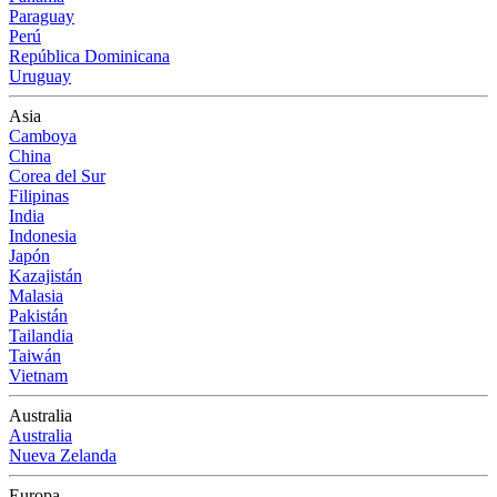
Paraguay
Perú
República Dominicana
Uruguay
Asia
Camboya
China
Corea del Sur
Filipinas
India
Indonesia
Japón
Kazajistán
Malasia
Pakistán
Tailandia
Taiwán
Vietnam
Australia
Australia
Nueva Zelanda
Europa