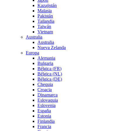
Japón
Kazajistán
Malasia
Pakistán
Tailandia
Taiwán
Vietnam
Australia
Australia
Nueva Zelanda
Europa
Alemania
Bulgaria
Bélgica (FR)
Bélgica (NL)
Bélgica (DE)
Chequia
Croacia
Dinamarca
Eslovaquia
Eslovenia
España
Estonia
Finlandia
Francia