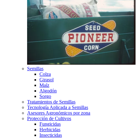
Semillas
Colza
Girasol
Maíz
Algodón
Sorgo
Tratamientos de Semillas
Tecnología Aplicada a Semillas
Asesores Agronómicos por zona
Protección de Cultivos
Fungicidas
Herbicidas
Insecticidas