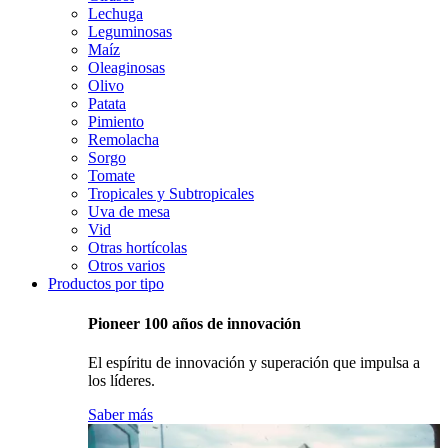
Lechuga
Leguminosas
Maíz
Oleaginosas
Olivo
Patata
Pimiento
Remolacha
Sorgo
Tomate
Tropicales y Subtropicales
Uva de mesa
Vid
Otras hortícolas
Otros varios
Productos por tipo
Pioneer 100 años de innovación
El espíritu de innovación y superación que impulsa a
los líderes.
Saber más