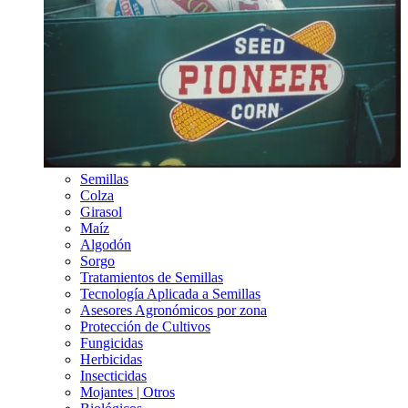
Semillas
Colza
Girasol
Maíz
Algodón
Sorgo
Tratamientos de Semillas
Tecnología Aplicada a Semillas
Asesores Agronómicos por zona
Protección de Cultivos
Fungicidas
Herbicidas
Insecticidas
Mojantes | Otros