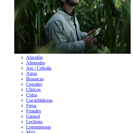
Algodón
Almendro
Ajo / Cebolla
Arroz
Brassicas
Cereales
Cítricos
Colza
Cucurbitáceas
Fresa
Frutales
Girasol
Lechuga
Leguminosas
Maíz