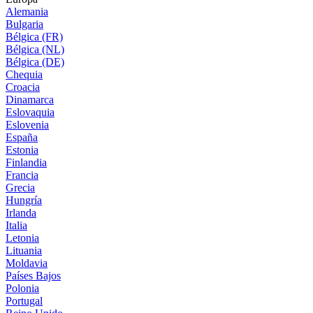
Alemania
Bulgaria
Bélgica (FR)
Bélgica (NL)
Bélgica (DE)
Chequia
Croacia
Dinamarca
Eslovaquia
Eslovenia
España
Estonia
Finlandia
Francia
Grecia
Hungría
Irlanda
Italia
Letonia
Lituania
Moldavia
Países Bajos
Polonia
Portugal