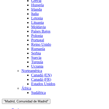
Grecia
Hungría
Irlanda
Italia
Letonia
Lituania
Moldavia
Países Bajos
Polonia
Portugal
Reino Unido
Rumanía
Serbia
Suecia
Turquía
Ucrania
Norteamérica
Canadá (EN)
Canadá (FR)
Estados Unidos
África
Sudáfrica
"Madrid, Comunidad de Madrid"