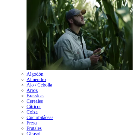
Algodón
Almendro
Ajo / Cebolla
Arroz
Brassicas
Cereales
Cítricos
Colza
Cucurbitáceas
Fresa
Frutales
Girasol