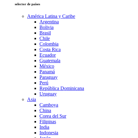
selector de países
América Latina y Caribe
Argentina
Bolivia
Brasil
Chile
Colombia
Costa Rica
Ecuador
Guatemala
México
Panamá
Paraguay
Perú
República Dominicana
Uruguay
Asia
Camboya
China
Corea del Sur
Filipinas
India
Indonesia