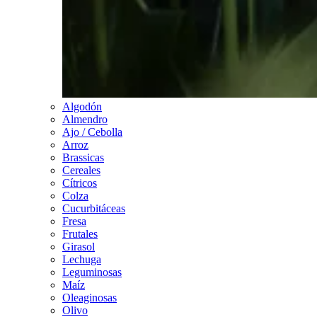
Algodón
Almendro
Ajo / Cebolla
Arroz
Brassicas
Cereales
Cítricos
Colza
Cucurbitáceas
Fresa
Frutales
Girasol
Lechuga
Leguminosas
Maíz
Oleaginosas
Olivo