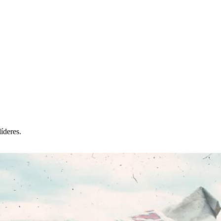
íderes.