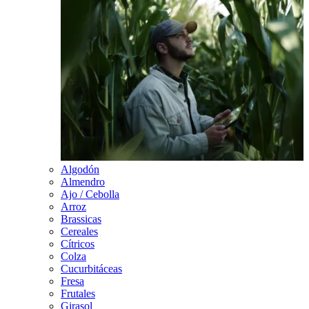
Algodón
Almendro
Ajo / Cebolla
Arroz
Brassicas
Cereales
Cítricos
Colza
Cucurbitáceas
Fresa
Frutales
Girasol