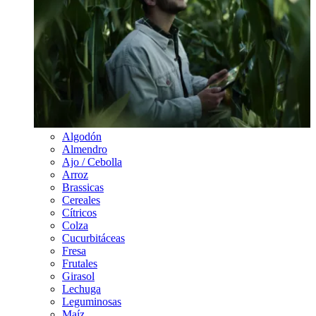
Algodón
Almendro
Ajo / Cebolla
Arroz
Brassicas
Cereales
Cítricos
Colza
Cucurbitáceas
Fresa
Frutales
Girasol
Lechuga
Leguminosas
Maíz