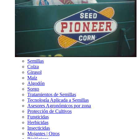
Semillas
Colza
Girasol
Maíz
Algodón
Sorgo
Tratamientos de Semillas
Tecnología Aplicada a Semillas
Asesores Agronómicos por zona
Protección de Cultivos
Fungicidas
Herbicidas
Insecticidas
Mojantes | Otros