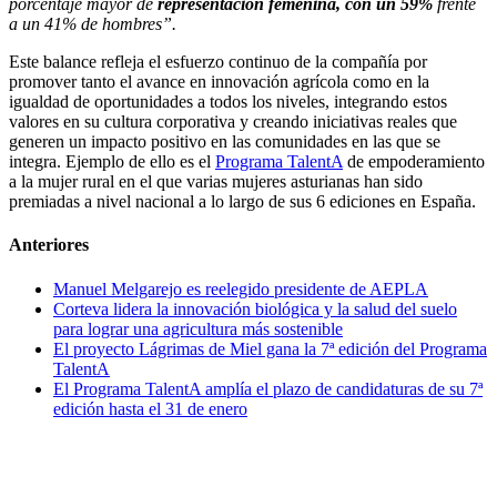
porcentaje mayor de
representación femenina, con un 59%
frente
a un 41% de hombres”.
Este balance refleja el esfuerzo continuo de la compañía por
promover tanto el avance en innovación agrícola como en la
igualdad de oportunidades a todos los niveles, integrando estos
valores en su cultura corporativa y creando iniciativas reales que
generen un impacto positivo en las comunidades en las que se
integra. Ejemplo de ello es el
Programa TalentA
de empoderamiento
a la mujer rural en el que varias mujeres asturianas han sido
premiadas a nivel nacional a lo largo de sus 6 ediciones en España.
Anteriores
Manuel Melgarejo es reelegido presidente de AEPLA
Corteva lidera la innovación biológica y la salud del suelo
para lograr una agricultura más sostenible
El proyecto Lágrimas de Miel gana la 7ª edición del Programa
TalentA
El Programa TalentA amplía el plazo de candidaturas de su 7ª
edición hasta el 31 de enero