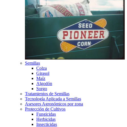
Semillas
Colza
Girasol
Maíz
Algodón
Sorgo
Tratamientos de Semillas
Tecnología Aplicada a Semillas
Asesores Agronómicos por zona
Protección de Cultivos
Fungicidas
Herbicidas
Insecticidas