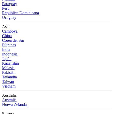
Paraguay
Perú
República Dominicana
Uruguay
Asia
Camboya
China
Corea del Sur
Filipinas
India
Indonesia
Japón
Kazajistán
Malasia
Pakistán
Tailandia
Taiwán
Vietnam
Australia
Australia
Nueva Zelanda
Europa