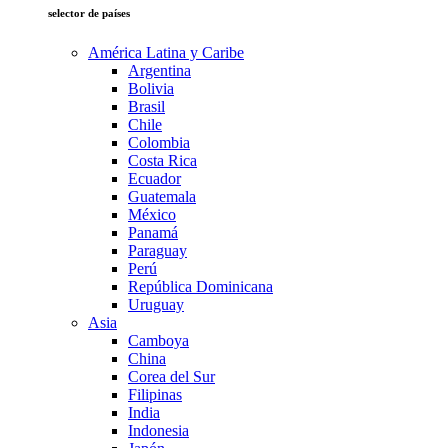
selector de países
América Latina y Caribe
Argentina
Bolivia
Brasil
Chile
Colombia
Costa Rica
Ecuador
Guatemala
México
Panamá
Paraguay
Perú
República Dominicana
Uruguay
Asia
Camboya
China
Corea del Sur
Filipinas
India
Indonesia