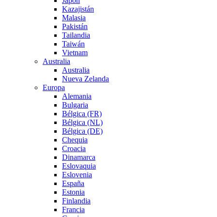
Japón
Kazajistán
Malasia
Pakistán
Tailandia
Taiwán
Vietnam
Australia
Australia
Nueva Zelanda
Europa
Alemania
Bulgaria
Bélgica (FR)
Bélgica (NL)
Bélgica (DE)
Chequia
Croacia
Dinamarca
Eslovaquia
Eslovenia
España
Estonia
Finlandia
Francia