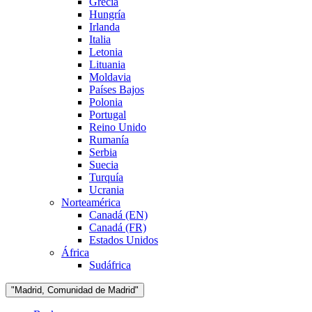
Grecia
Hungría
Irlanda
Italia
Letonia
Lituania
Moldavia
Países Bajos
Polonia
Portugal
Reino Unido
Rumanía
Serbia
Suecia
Turquía
Ucrania
Norteamérica
Canadá (EN)
Canadá (FR)
Estados Unidos
África
Sudáfrica
"Madrid, Comunidad de Madrid"