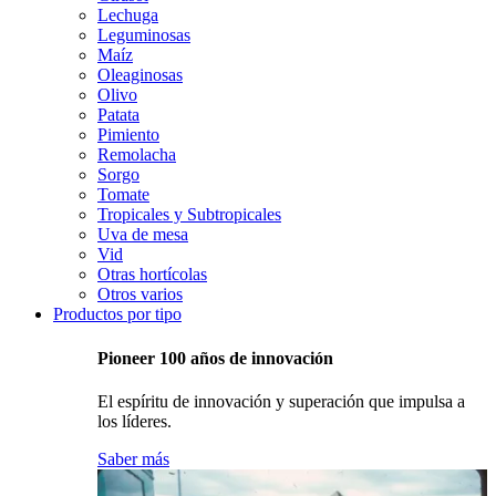
Lechuga
Leguminosas
Maíz
Oleaginosas
Olivo
Patata
Pimiento
Remolacha
Sorgo
Tomate
Tropicales y Subtropicales
Uva de mesa
Vid
Otras hortícolas
Otros varios
Productos por tipo
Pioneer 100 años de innovación
El espíritu de innovación y superación que impulsa a
los líderes.
Saber más