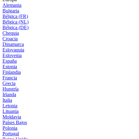
Alemania
Bulgaria
Bélgica (FR)
Bélgica (NL)
Bélgica (DE)
Chequia
Croacia
Dinamarca
Eslovaquia
Eslovenia
España
Estonia
Finlandia
Francia
Grecia
Hungría
Irlanda
Italia
Letonia
Lituania
Moldavia
Países Bajos
Polonia
Portugal