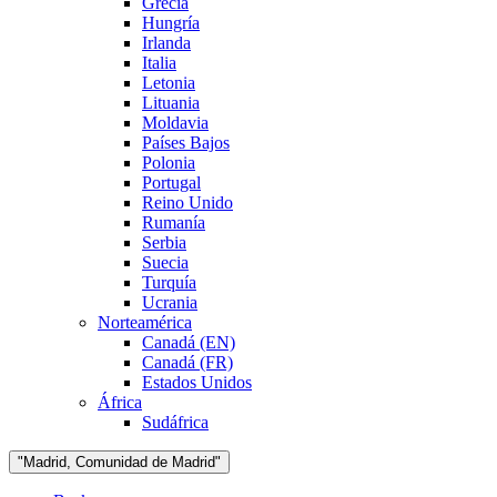
Grecia
Hungría
Irlanda
Italia
Letonia
Lituania
Moldavia
Países Bajos
Polonia
Portugal
Reino Unido
Rumanía
Serbia
Suecia
Turquía
Ucrania
Norteamérica
Canadá (EN)
Canadá (FR)
Estados Unidos
África
Sudáfrica
"Madrid, Comunidad de Madrid"