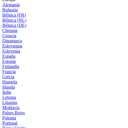
Alemania
Bulgaria
Bélgica (FR)
Bélgica (NL)
Bélgica (DE)
Chequia
Croacia
Dinamarca
Eslovaquia
Eslovenia
España
Estonia
Finlandia
Francia
Grecia
Hungría
Irlanda
Italia
Letonia
Lituania
Moldavia
Países Bajos
Polonia
Portugal