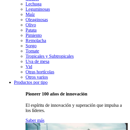
Lechuga
Leguminosas
Maíz
Oleaginosas
Olivo
Patata
Pimiento
Remolacha
Sorgo
Tomate
Tropicales y Subtropicales
Uva de mesa
Vid
Otras hortícolas
Otros varios
Productos por tipo
Pioneer 100 años de innovación
El espíritu de innovación y superación que impulsa a
los líderes.
Saber más