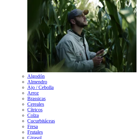
Algodón
Almendro
Ajo / Cebolla
Arroz
Brassicas
Cereales
Cítricos
Colza
Cucurbitáceas
Fresa
Frutales
Girasol