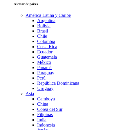
selector de países
América Latina y Caribe
Argentina
Bolivia
Brasil
Chile
Colombia
Costa Rica
Ecuador
Guatemala
México
Panamá
Paraguay
Perú
República Dominicana
Uruguay
Asia
Camboya
China
Corea del Sur
Filipinas
India
Indonesia