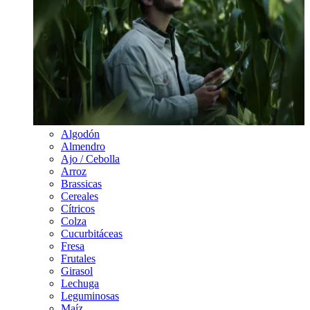
Algodón
Almendro
Ajo / Cebolla
Arroz
Brassicas
Cereales
Cítricos
Colza
Cucurbitáceas
Fresa
Frutales
Girasol
Lechuga
Leguminosas
Maíz