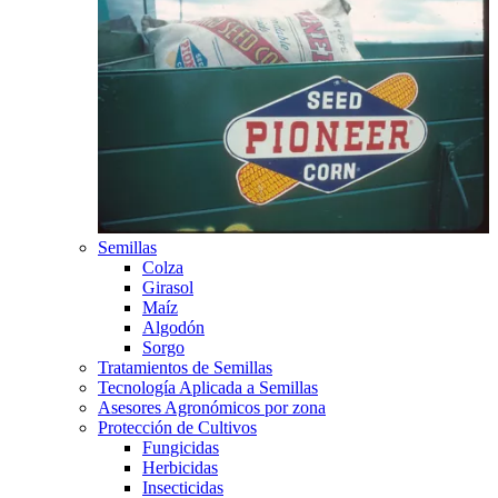
Semillas
Colza
Girasol
Maíz
Algodón
Sorgo
Tratamientos de Semillas
Tecnología Aplicada a Semillas
Asesores Agronómicos por zona
Protección de Cultivos
Fungicidas
Herbicidas
Insecticidas