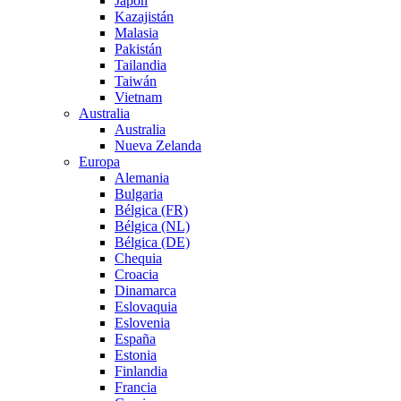
Japón
Kazajistán
Malasia
Pakistán
Tailandia
Taiwán
Vietnam
Australia
Australia
Nueva Zelanda
Europa
Alemania
Bulgaria
Bélgica (FR)
Bélgica (NL)
Bélgica (DE)
Chequia
Croacia
Dinamarca
Eslovaquia
Eslovenia
España
Estonia
Finlandia
Francia