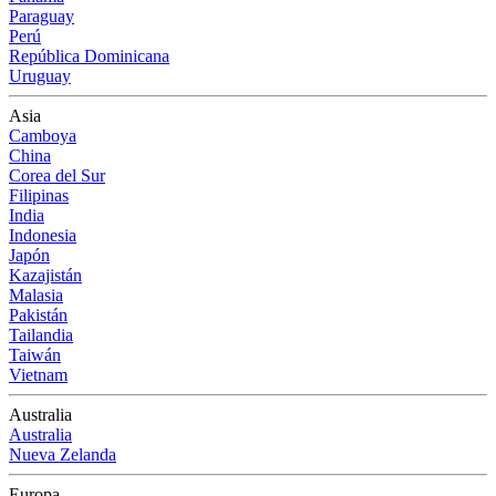
Paraguay
Perú
República Dominicana
Uruguay
Asia
Camboya
China
Corea del Sur
Filipinas
India
Indonesia
Japón
Kazajistán
Malasia
Pakistán
Tailandia
Taiwán
Vietnam
Australia
Australia
Nueva Zelanda
Europa