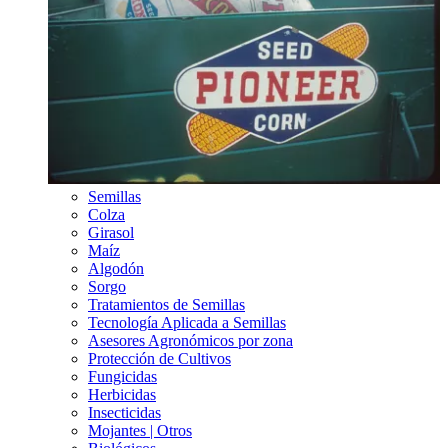
Semillas
Colza
Girasol
Maíz
Algodón
Sorgo
Tratamientos de Semillas
Tecnología Aplicada a Semillas
Asesores Agronómicos por zona
Protección de Cultivos
Fungicidas
Herbicidas
Insecticidas
Mojantes | Otros