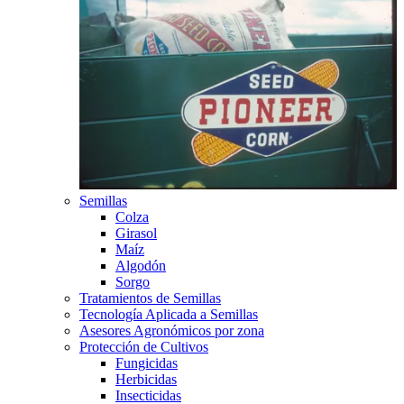
Semillas
Colza
Girasol
Maíz
Algodón
Sorgo
Tratamientos de Semillas
Tecnología Aplicada a Semillas
Asesores Agronómicos por zona
Protección de Cultivos
Fungicidas
Herbicidas
Insecticidas