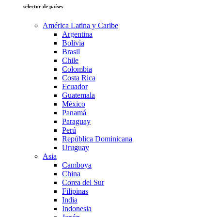
selector de países
América Latina y Caribe
Argentina
Bolivia
Brasil
Chile
Colombia
Costa Rica
Ecuador
Guatemala
México
Panamá
Paraguay
Perú
República Dominicana
Uruguay
Asia
Camboya
China
Corea del Sur
Filipinas
India
Indonesia