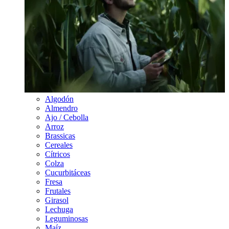
Algodón
Almendro
Ajo / Cebolla
Arroz
Brassicas
Cereales
Cítricos
Colza
Cucurbitáceas
Fresa
Frutales
Girasol
Lechuga
Leguminosas
Maíz