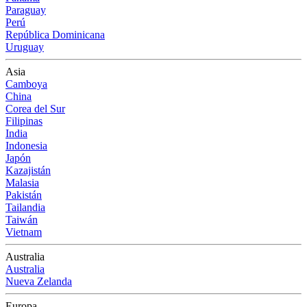
Paraguay
Perú
República Dominicana
Uruguay
Asia
Camboya
China
Corea del Sur
Filipinas
India
Indonesia
Japón
Kazajistán
Malasia
Pakistán
Tailandia
Taiwán
Vietnam
Australia
Australia
Nueva Zelanda
Europa