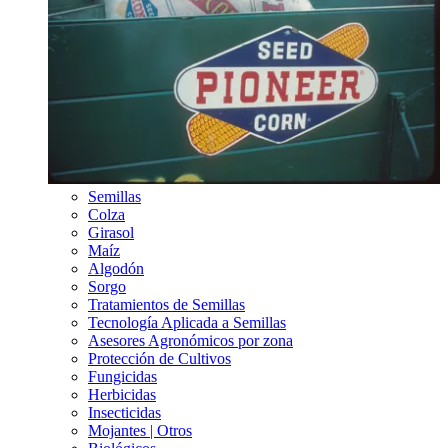
Semillas
Colza
Girasol
Maíz
Algodón
Sorgo
Tratamientos de Semillas
Tecnología Aplicada a Semillas
Asesores Agronómicos por zona
Protección de Cultivos
Fungicidas
Herbicidas
Insecticidas
Mojantes | Otros