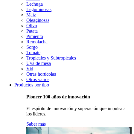
Lechuga
Leguminosas
Maíz
Oleaginosas
Olivo
Patata
Pimiento
Remolacha
Sorgo
Tomate
Tropicales y Subtropicales
Uva de mesa
Vid
Otras hortícolas
Otros varios
Productos por tipo
Pioneer 100 años de innovación
El espíritu de innovación y superación que impulsa a
los líderes.
Saber más