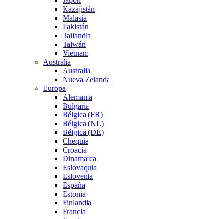
Japón
Kazajistán
Malasia
Pakistán
Tailandia
Taiwán
Vietnam
Australia
Australia
Nueva Zelanda
Europa
Alemania
Bulgaria
Bélgica (FR)
Bélgica (NL)
Bélgica (DE)
Chequia
Croacia
Dinamarca
Eslovaquia
Eslovenia
España
Estonia
Finlandia
Francia