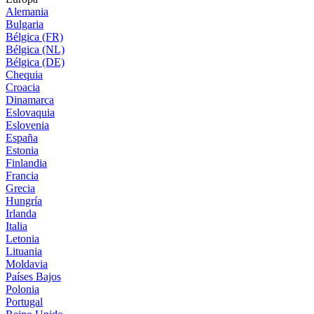
Alemania
Bulgaria
Bélgica (FR)
Bélgica (NL)
Bélgica (DE)
Chequia
Croacia
Dinamarca
Eslovaquia
Eslovenia
España
Estonia
Finlandia
Francia
Grecia
Hungría
Irlanda
Italia
Letonia
Lituania
Moldavia
Países Bajos
Polonia
Portugal