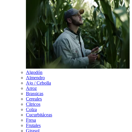
Algodón
Almendro
Ajo / Cebolla
Arroz
Brassicas
Cereales
Cítricos
Colza
Cucurbitáceas
Fresa
Frutales
Girasol