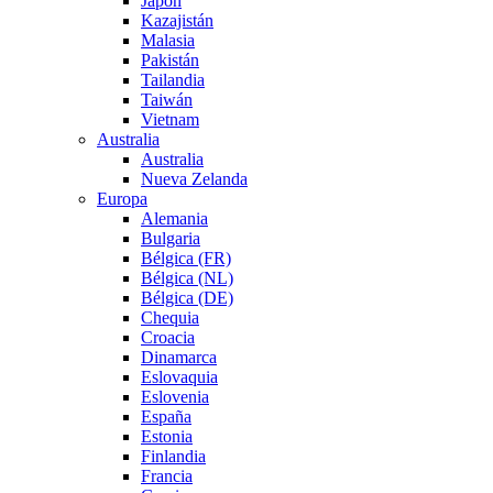
Japón
Kazajistán
Malasia
Pakistán
Tailandia
Taiwán
Vietnam
Australia
Australia
Nueva Zelanda
Europa
Alemania
Bulgaria
Bélgica (FR)
Bélgica (NL)
Bélgica (DE)
Chequia
Croacia
Dinamarca
Eslovaquia
Eslovenia
España
Estonia
Finlandia
Francia