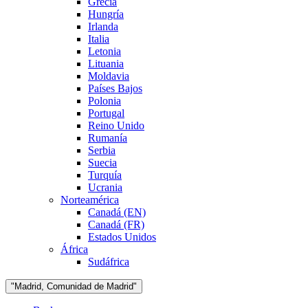
Grecia
Hungría
Irlanda
Italia
Letonia
Lituania
Moldavia
Países Bajos
Polonia
Portugal
Reino Unido
Rumanía
Serbia
Suecia
Turquía
Ucrania
Norteamérica
Canadá (EN)
Canadá (FR)
Estados Unidos
África
Sudáfrica
"Madrid, Comunidad de Madrid"