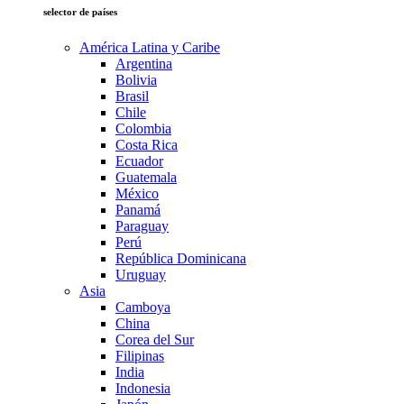
selector de países
América Latina y Caribe
Argentina
Bolivia
Brasil
Chile
Colombia
Costa Rica
Ecuador
Guatemala
México
Panamá
Paraguay
Perú
República Dominicana
Uruguay
Asia
Camboya
China
Corea del Sur
Filipinas
India
Indonesia