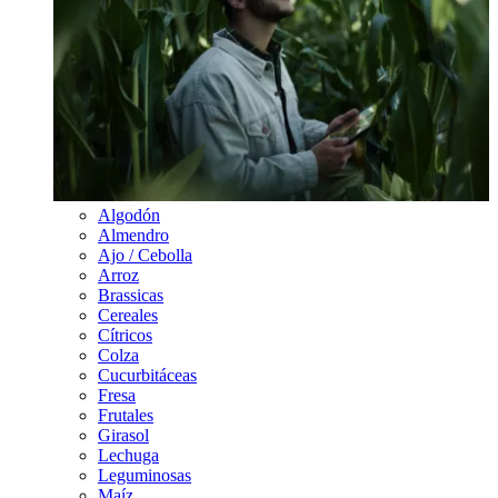
Algodón
Almendro
Ajo / Cebolla
Arroz
Brassicas
Cereales
Cítricos
Colza
Cucurbitáceas
Fresa
Frutales
Girasol
Lechuga
Leguminosas
Maíz