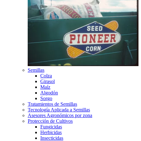
Semillas
Colza
Girasol
Maíz
Algodón
Sorgo
Tratamientos de Semillas
Tecnología Aplicada a Semillas
Asesores Agronómicos por zona
Protección de Cultivos
Fungicidas
Herbicidas
Insecticidas