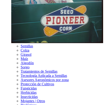
Semillas
Colza
Girasol
Maíz
Algodón
Sorgo
Tratamientos de Semillas
Tecnología Aplicada a Semillas
Asesores Agronómicos por zona
Protección de Cultivos
Fungicidas
Herbicidas
Insecticidas
Mojantes | Otros