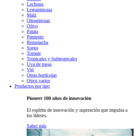
Lechuga
Leguminosas
Maíz
Oleaginosas
Olivo
Patata
Pimiento
Remolacha
Sorgo
Tomate
Tropicales y Subtropicales
Uva de mesa
Vid
Otras hortícolas
Otros varios
Productos por tipo
Pioneer 100 años de innovación
El espíritu de innovación y superación que impulsa a
los líderes.
Saber más