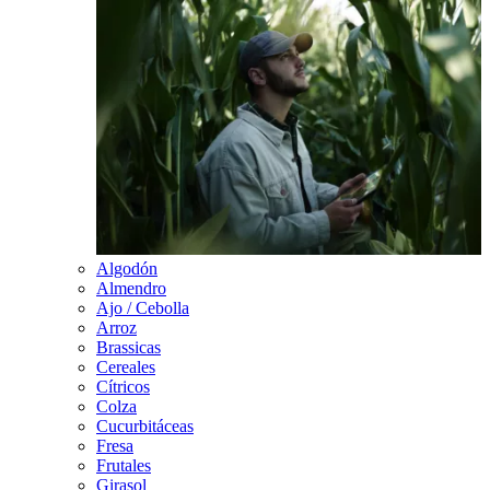
Algodón
Almendro
Ajo / Cebolla
Arroz
Brassicas
Cereales
Cítricos
Colza
Cucurbitáceas
Fresa
Frutales
Girasol