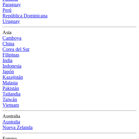
Paraguay
Perú
República Dominicana
Uruguay
Asia
Camboya
China
Corea del Sur
Filipinas
India
Indonesia
Japón
Kazajistán
Malasia
Pakistán
Tailandia
Taiwán
Vietnam
Australia
Australia
Nueva Zelanda
Europa