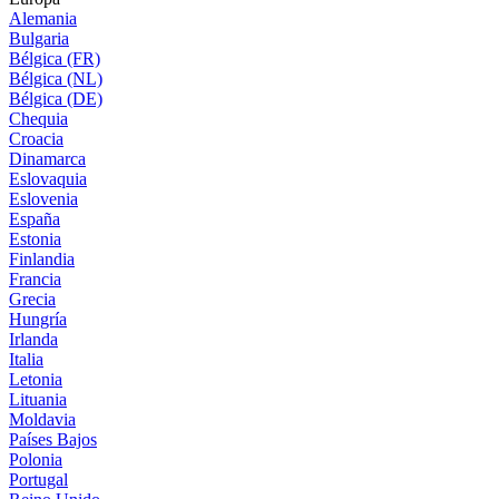
Alemania
Bulgaria
Bélgica (FR)
Bélgica (NL)
Bélgica (DE)
Chequia
Croacia
Dinamarca
Eslovaquia
Eslovenia
España
Estonia
Finlandia
Francia
Grecia
Hungría
Irlanda
Italia
Letonia
Lituania
Moldavia
Países Bajos
Polonia
Portugal