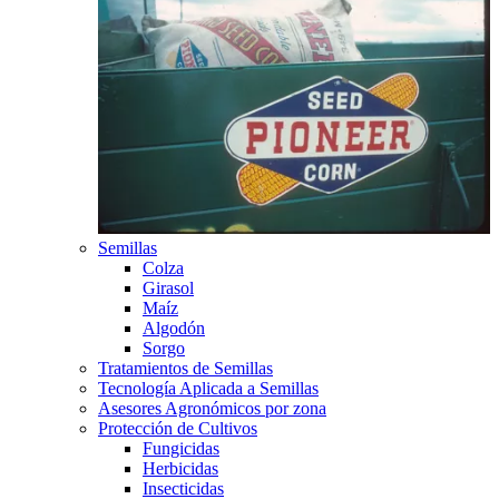
Semillas
Colza
Girasol
Maíz
Algodón
Sorgo
Tratamientos de Semillas
Tecnología Aplicada a Semillas
Asesores Agronómicos por zona
Protección de Cultivos
Fungicidas
Herbicidas
Insecticidas