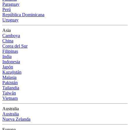
Paraguay
Perú
República Dominicana
Uruguay
Asia
Camboya
China
Corea del Sur
Filipinas
India
Indonesia
Japón
Kazajistán
Malasia
Pakistán
Tailandia
Taiwán
Vietnam
Australia
Australia
Nueva Zelanda
Europa