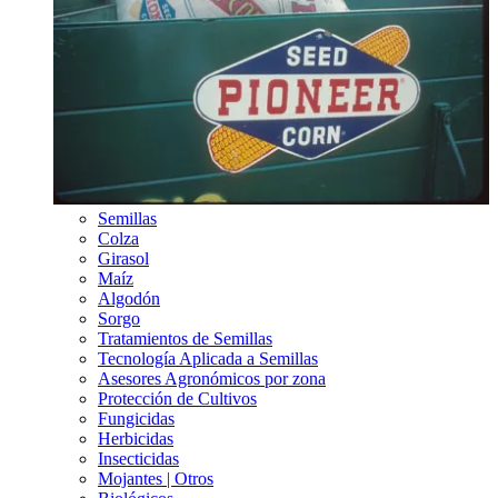
Semillas
Colza
Girasol
Maíz
Algodón
Sorgo
Tratamientos de Semillas
Tecnología Aplicada a Semillas
Asesores Agronómicos por zona
Protección de Cultivos
Fungicidas
Herbicidas
Insecticidas
Mojantes | Otros