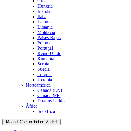
Grecia
Hungría
Irlanda
Italia
Letonia
Lituania
Moldavia
Países Bajos
Polonia
Portugal
Reino Unido
Rumanía
Serbia
Suecia
Turquía
Ucrania
Norteamérica
Canadá (EN)
Canadá (FR)
Estados Unidos
África
Sudáfrica
"Madrid, Comunidad de Madrid"