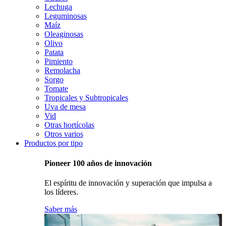
Lechuga
Leguminosas
Maíz
Oleaginosas
Olivo
Patata
Pimiento
Remolacha
Sorgo
Tomate
Tropicales y Subtropicales
Uva de mesa
Vid
Otras hortícolas
Otros varios
Productos por tipo
Pioneer 100 años de innovación
El espíritu de innovación y superación que impulsa a
los líderes.
Saber más