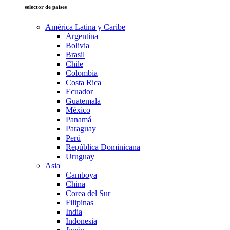
selector de países
América Latina y Caribe
Argentina
Bolivia
Brasil
Chile
Colombia
Costa Rica
Ecuador
Guatemala
México
Panamá
Paraguay
Perú
República Dominicana
Uruguay
Asia
Camboya
China
Corea del Sur
Filipinas
India
Indonesia