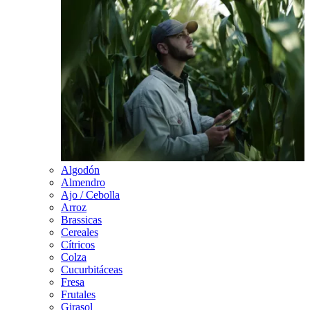
Algodón
Almendro
Ajo / Cebolla
Arroz
Brassicas
Cereales
Cítricos
Colza
Cucurbitáceas
Fresa
Frutales
Girasol