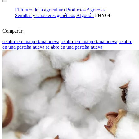
El futuro de la agricultura
Productos Agrícolas
Semillas y caracteres genéticos
Algodón
PHY64
Compartir:
se abre en una pestaña nueva
se abre en una pestaña nueva
se abre
en una pestaña nueva
se abre en una pestaña nueva