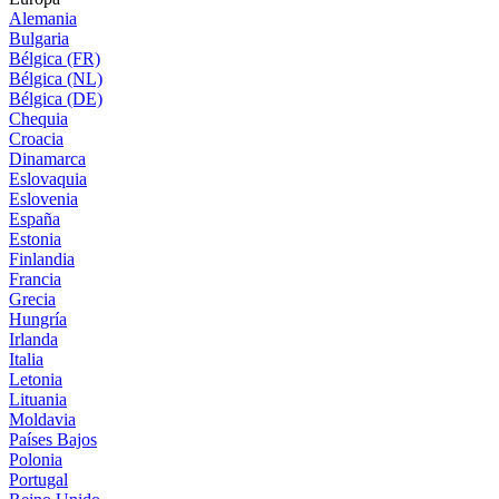
Alemania
Bulgaria
Bélgica (FR)
Bélgica (NL)
Bélgica (DE)
Chequia
Croacia
Dinamarca
Eslovaquia
Eslovenia
España
Estonia
Finlandia
Francia
Grecia
Hungría
Irlanda
Italia
Letonia
Lituania
Moldavia
Países Bajos
Polonia
Portugal