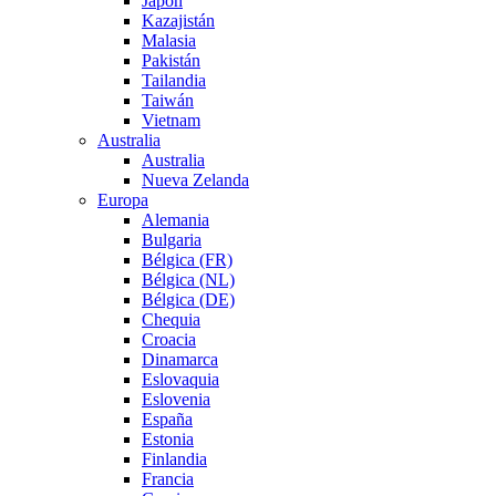
Japón
Kazajistán
Malasia
Pakistán
Tailandia
Taiwán
Vietnam
Australia
Australia
Nueva Zelanda
Europa
Alemania
Bulgaria
Bélgica (FR)
Bélgica (NL)
Bélgica (DE)
Chequia
Croacia
Dinamarca
Eslovaquia
Eslovenia
España
Estonia
Finlandia
Francia