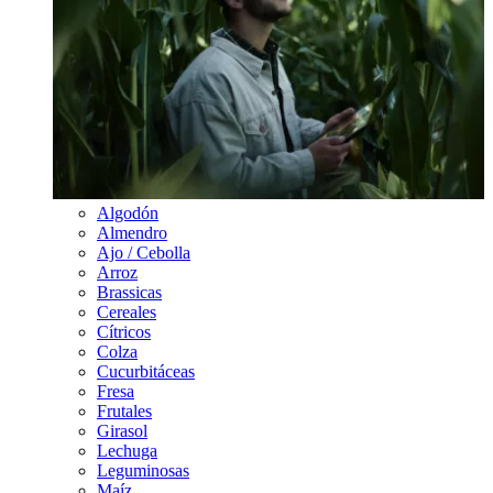
Algodón
Almendro
Ajo / Cebolla
Arroz
Brassicas
Cereales
Cítricos
Colza
Cucurbitáceas
Fresa
Frutales
Girasol
Lechuga
Leguminosas
Maíz