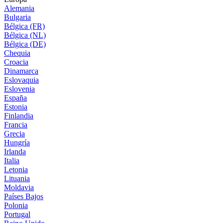
Alemania
Bulgaria
Bélgica (FR)
Bélgica (NL)
Bélgica (DE)
Chequia
Croacia
Dinamarca
Eslovaquia
Eslovenia
España
Estonia
Finlandia
Francia
Grecia
Hungría
Irlanda
Italia
Letonia
Lituania
Moldavia
Países Bajos
Polonia
Portugal