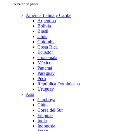
selector de países
América Latina y Caribe
Argentina
Bolivia
Brasil
Chile
Colombia
Costa Rica
Ecuador
Guatemala
México
Panamá
Paraguay
Perú
República Dominicana
Uruguay
Asia
Camboya
China
Corea del Sur
Filipinas
India
Indonesia