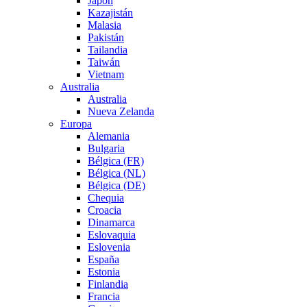
Japón
Kazajistán
Malasia
Pakistán
Tailandia
Taiwán
Vietnam
Australia
Australia
Nueva Zelanda
Europa
Alemania
Bulgaria
Bélgica (FR)
Bélgica (NL)
Bélgica (DE)
Chequia
Croacia
Dinamarca
Eslovaquia
Eslovenia
España
Estonia
Finlandia
Francia