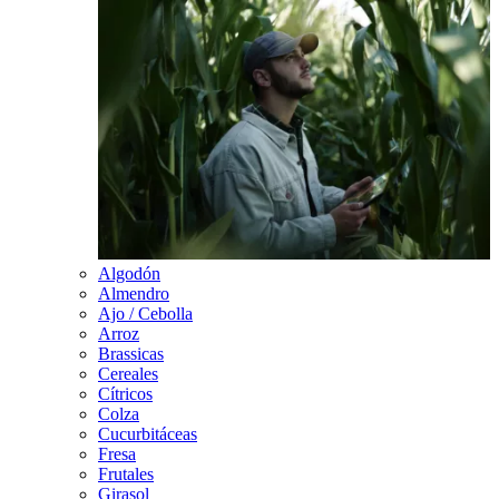
Algodón
Almendro
Ajo / Cebolla
Arroz
Brassicas
Cereales
Cítricos
Colza
Cucurbitáceas
Fresa
Frutales
Girasol