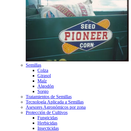
Semillas
Colza
Girasol
Maíz
Algodón
Sorgo
Tratamientos de Semillas
Tecnología Aplicada a Semillas
Asesores Agronómicos por zona
Protección de Cultivos
Fungicidas
Herbicidas
Insecticidas