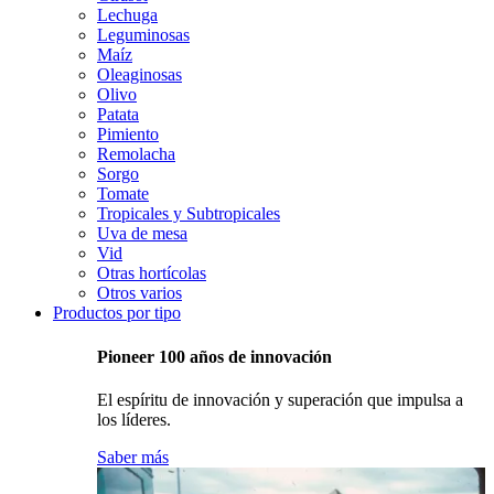
Lechuga
Leguminosas
Maíz
Oleaginosas
Olivo
Patata
Pimiento
Remolacha
Sorgo
Tomate
Tropicales y Subtropicales
Uva de mesa
Vid
Otras hortícolas
Otros varios
Productos por tipo
Pioneer 100 años de innovación
El espíritu de innovación y superación que impulsa a
los líderes.
Saber más