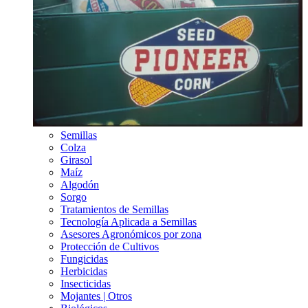
Semillas
Colza
Girasol
Maíz
Algodón
Sorgo
Tratamientos de Semillas
Tecnología Aplicada a Semillas
Asesores Agronómicos por zona
Protección de Cultivos
Fungicidas
Herbicidas
Insecticidas
Mojantes | Otros