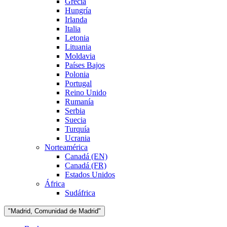
Grecia
Hungría
Irlanda
Italia
Letonia
Lituania
Moldavia
Países Bajos
Polonia
Portugal
Reino Unido
Rumanía
Serbia
Suecia
Turquía
Ucrania
Norteamérica
Canadá (EN)
Canadá (FR)
Estados Unidos
África
Sudáfrica
"Madrid, Comunidad de Madrid"