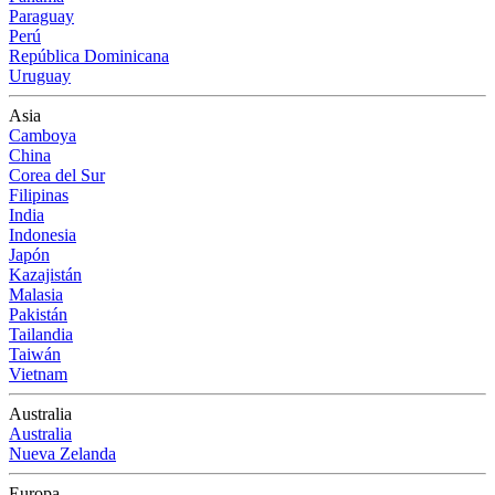
Paraguay
Perú
República Dominicana
Uruguay
Asia
Camboya
China
Corea del Sur
Filipinas
India
Indonesia
Japón
Kazajistán
Malasia
Pakistán
Tailandia
Taiwán
Vietnam
Australia
Australia
Nueva Zelanda
Europa