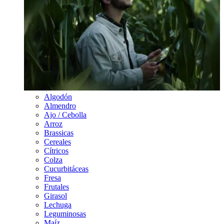
Algodón
Almendro
Ajo / Cebolla
Arroz
Brassicas
Cereales
Cítricos
Colza
Cucurbitáceas
Fresa
Frutales
Girasol
Lechuga
Leguminosas
Maíz