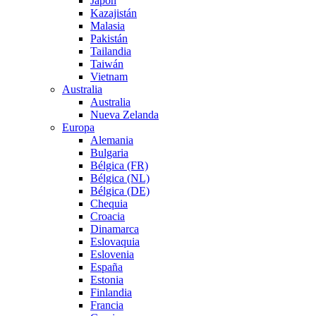
Japón
Kazajistán
Malasia
Pakistán
Tailandia
Taiwán
Vietnam
Australia
Australia
Nueva Zelanda
Europa
Alemania
Bulgaria
Bélgica (FR)
Bélgica (NL)
Bélgica (DE)
Chequia
Croacia
Dinamarca
Eslovaquia
Eslovenia
España
Estonia
Finlandia
Francia