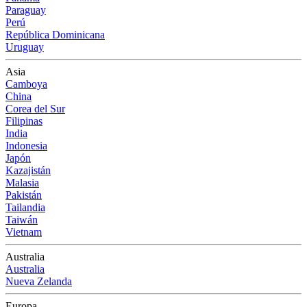
Paraguay
Perú
República Dominicana
Uruguay
Asia
Camboya
China
Corea del Sur
Filipinas
India
Indonesia
Japón
Kazajistán
Malasia
Pakistán
Tailandia
Taiwán
Vietnam
Australia
Australia
Nueva Zelanda
Europa