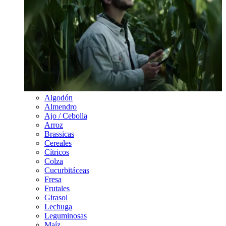
Algodón
Almendro
Ajo / Cebolla
Arroz
Brassicas
Cereales
Cítricos
Colza
Cucurbitáceas
Fresa
Frutales
Girasol
Lechuga
Leguminosas
Maíz