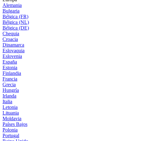
Alemania
Bulgaria
Bélgica (FR)
Bélgica (NL)
Bélgica (DE)
Chequia
Croacia
Dinamarca
Eslovaquia
Eslovenia
España
Estonia
Finlandia
Francia
Grecia
Hungría
Irlanda
Italia
Letonia
Lituania
Moldavia
Países Bajos
Polonia
Portugal