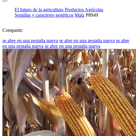
El futuro de la agricultura
Productos Agrícolas
Semillas y caracteres genéticos
Maíz
P8949
Compartir:
se abre en una pestaña nueva
se abre en una pestaña nueva
se abre
en una pestaña nueva
se abre en una pestaña nueva