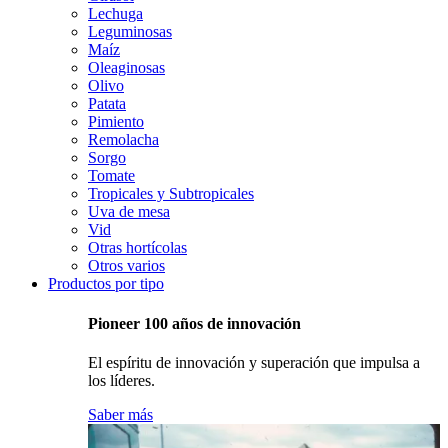
Lechuga
Leguminosas
Maíz
Oleaginosas
Olivo
Patata
Pimiento
Remolacha
Sorgo
Tomate
Tropicales y Subtropicales
Uva de mesa
Vid
Otras hortícolas
Otros varios
Productos por tipo
Pioneer 100 años de innovación
El espíritu de innovación y superación que impulsa a
los líderes.
Saber más