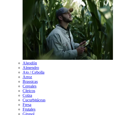
Algodón
Almendro
Ajo / Cebolla
Arroz
Brassicas
Cereales
Cítricos
Colza
Cucurbitáceas
Fresa
Frutales
Girasol