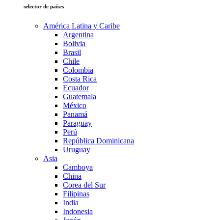
selector de países
América Latina y Caribe
Argentina
Bolivia
Brasil
Chile
Colombia
Costa Rica
Ecuador
Guatemala
México
Panamá
Paraguay
Perú
República Dominicana
Uruguay
Asia
Camboya
China
Corea del Sur
Filipinas
India
Indonesia