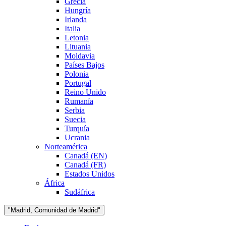
Grecia
Hungría
Irlanda
Italia
Letonia
Lituania
Moldavia
Países Bajos
Polonia
Portugal
Reino Unido
Rumanía
Serbia
Suecia
Turquía
Ucrania
Norteamérica
Canadá (EN)
Canadá (FR)
Estados Unidos
África
Sudáfrica
"Madrid, Comunidad de Madrid"