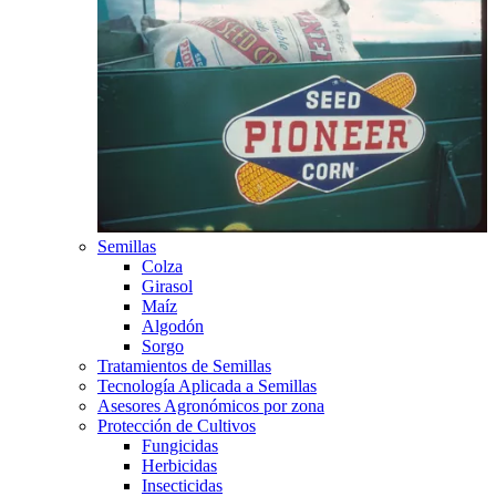
Semillas
Colza
Girasol
Maíz
Algodón
Sorgo
Tratamientos de Semillas
Tecnología Aplicada a Semillas
Asesores Agronómicos por zona
Protección de Cultivos
Fungicidas
Herbicidas
Insecticidas