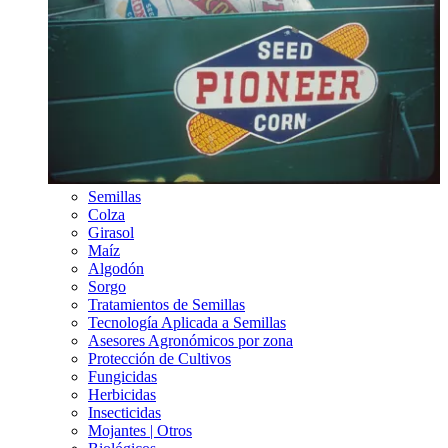
Semillas
Colza
Girasol
Maíz
Algodón
Sorgo
Tratamientos de Semillas
Tecnología Aplicada a Semillas
Asesores Agronómicos por zona
Protección de Cultivos
Fungicidas
Herbicidas
Insecticidas
Mojantes | Otros