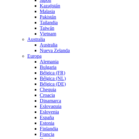
Japón
Kazajistán
Malasia
Pakistán
Tailandia
Taiwán
Vietnam
Australia
Australia
Nueva Zelanda
Europa
Alemania
Bulgaria
Bélgica (FR)
Bélgica (NL)
Bélgica (DE)
Chequia
Croacia
Dinamarca
Eslovaquia
Eslovenia
España
Estonia
Finlandia
Francia