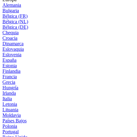
Alemania
Bulgaria
Bélgica (FR)
Bélgica (NL)
Bélgica (DE)
Chequia
Croacia
Dinamarca
Eslovaquia
Eslovenia
España
Estonia
Finlandia
Francia
Grecia
Hungría
Irlanda
Italia
Letonia
Lituania
Moldavia
Países Bajos
Polonia
Portugal