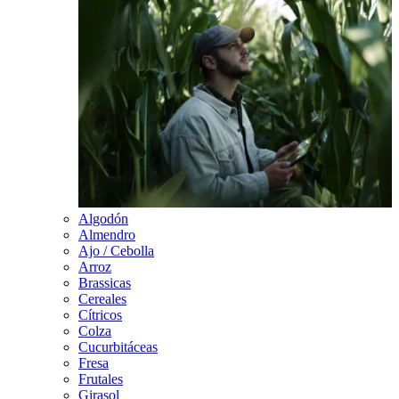
Algodón
Almendro
Ajo / Cebolla
Arroz
Brassicas
Cereales
Cítricos
Colza
Cucurbitáceas
Fresa
Frutales
Girasol