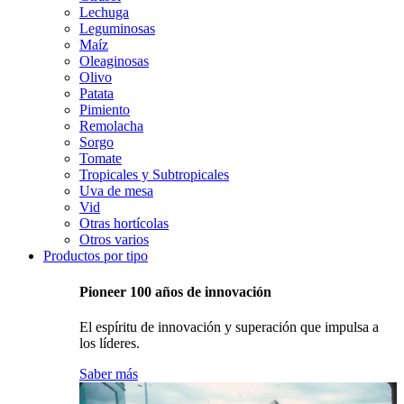
Lechuga
Leguminosas
Maíz
Oleaginosas
Olivo
Patata
Pimiento
Remolacha
Sorgo
Tomate
Tropicales y Subtropicales
Uva de mesa
Vid
Otras hortícolas
Otros varios
Productos por tipo
Pioneer 100 años de innovación
El espíritu de innovación y superación que impulsa a
los líderes.
Saber más