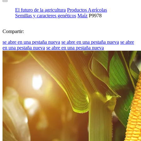
El futuro de la agricultura
Productos Agrícolas
Semillas y caracteres genéticos
Maíz
P9978
Compartir:
se abre en una pestaña nueva
se abre en una pestaña nueva
se abre
en una pestaña nueva
se abre en una pestaña nueva