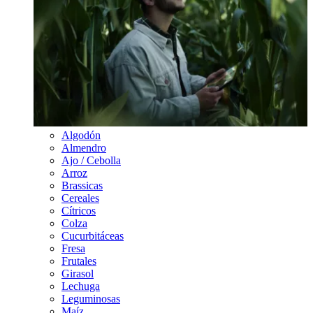
Algodón
Almendro
Ajo / Cebolla
Arroz
Brassicas
Cereales
Cítricos
Colza
Cucurbitáceas
Fresa
Frutales
Girasol
Lechuga
Leguminosas
Maíz