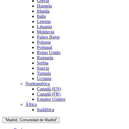
Grecia
Hungría
Irlanda
Italia
Letonia
Lituania
Moldavia
Países Bajos
Polonia
Portugal
Reino Unido
Rumanía
Serbia
Suecia
Turquía
Ucrania
Norteamérica
Canadá (EN)
Canadá (FR)
Estados Unidos
África
Sudáfrica
"Madrid, Comunidad de Madrid"