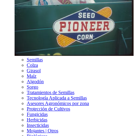
Semillas
Colza
Girasol
Maíz
Algodón
Sorgo
Tratamientos de Semillas
Tecnología Aplicada a Semillas
Asesores Agronómicos por zona
Protección de Cultivos
Fungicidas
Herbicidas
Insecticidas
Mojantes | Otros