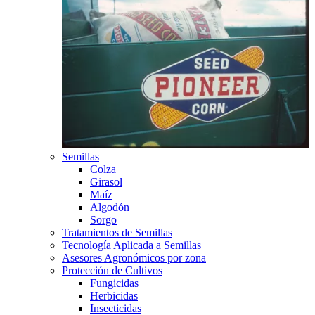
Semillas
Colza
Girasol
Maíz
Algodón
Sorgo
Tratamientos de Semillas
Tecnología Aplicada a Semillas
Asesores Agronómicos por zona
Protección de Cultivos
Fungicidas
Herbicidas
Insecticidas