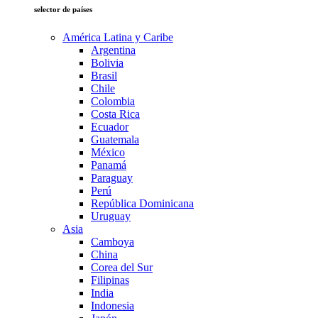
selector de países
América Latina y Caribe
Argentina
Bolivia
Brasil
Chile
Colombia
Costa Rica
Ecuador
Guatemala
México
Panamá
Paraguay
Perú
República Dominicana
Uruguay
Asia
Camboya
China
Corea del Sur
Filipinas
India
Indonesia