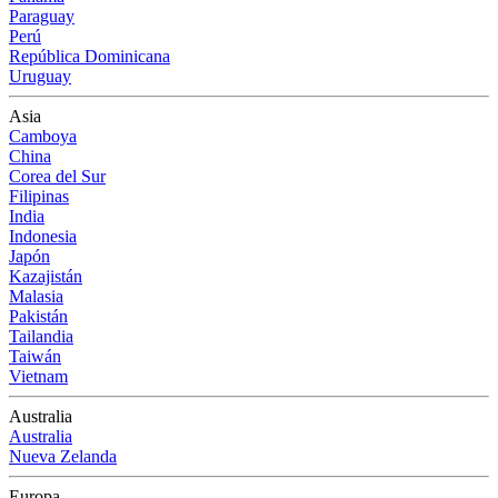
Paraguay
Perú
República Dominicana
Uruguay
Asia
Camboya
China
Corea del Sur
Filipinas
India
Indonesia
Japón
Kazajistán
Malasia
Pakistán
Tailandia
Taiwán
Vietnam
Australia
Australia
Nueva Zelanda
Europa