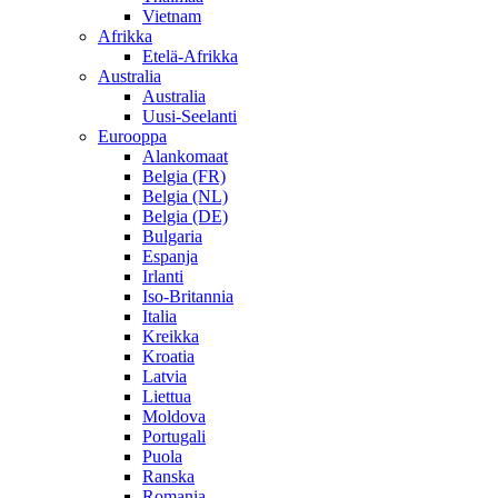
Vietnam
Afrikka
Etelä-Afrikka
Australia
Australia
Uusi-Seelanti
Eurooppa
Alankomaat
Belgia (FR)
Belgia (NL)
Belgia (DE)
Bulgaria
Espanja
Irlanti
Iso-Britannia
Italia
Kreikka
Kroatia
Latvia
Liettua
Moldova
Portugali
Puola
Ranska
Romania