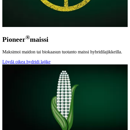
®
Pioneer
maissi
Maksimoi maidon tai biokaasun tuotanto maissi hybridilajikkeilla.
Löydä oikea hydridi lajike