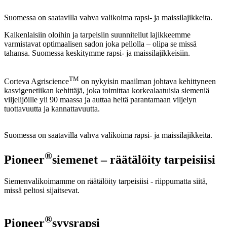
Suomessa on saatavilla vahva valikoima rapsi- ja maissilajikkeita.
Kaikenlaisiin oloihin ja tarpeisiin suunnitellut lajikkeemme
varmistavat optimaalisen sadon joka pellolla – olipa se missä
tahansa. Suomessa keskitymme rapsi- ja maissilajikkeisiin.
TM
Corteva Agriscience
on nykyisin maailman johtava kehittyneen
kasvigenetiikan kehittäjä, joka toimittaa korkealaatuisia siemeniä
viljelijöille yli 90 maassa ja auttaa heitä parantamaan viljelyn
tuottavuutta ja kannattavuutta.
Suomessa on saatavilla vahva valikoima rapsi- ja maissilajikkeita.
®
Pioneer
siemenet – räätälöity tarpeisiisi
Siemenvalikoimamme on räätälöity tarpeisiisi - riippumatta siitä,
missä peltosi sijaitsevat.
®
Pioneer
syysrapsi