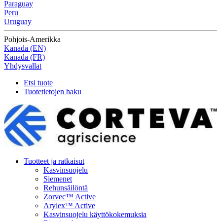
Paraguay
Peru
Uruguay
Pohjois-Amerikka
Kanada (EN)
Kanada (FR)
Yhdysvallat
Etsi tuote
Tuotetietojen haku
Tuotteet ja ratkaisut
Kasvinsuojelu
Siemenet
Rehunsäilöntä
Zorvec™ Active
Arylex™ Active
Kasvinsuojelu käyttökokemuksia