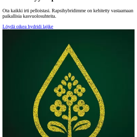
Ota kaikki irti pelloistasi. Rapsihybridimme on kehitetty vastaamaan
paikallisia kasvuolosuhteita.
Löydä oikea hydridi lajike