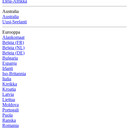
Etelä-Afrikka
Australia
Australia
Uusi-Seelanti
Eurooppa
Alankomaat
Belgia (FR)
Belgia (NL)
Belgia (DE)
Bulgaria
Espanja
Irlanti
Iso-Britannia
Italia
Kreikka
Kroatia
Latvia
Liettua
Moldova
Portugali
Puola
Ranska
Romania