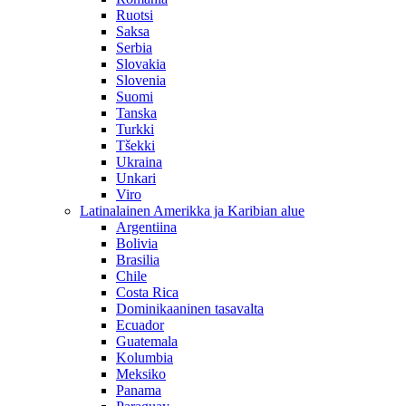
Ruotsi
Saksa
Serbia
Slovakia
Slovenia
Suomi
Tanska
Turkki
Tšekki
Ukraina
Unkari
Viro
Latinalainen Amerikka ja Karibian alue
Argentiina
Bolivia
Brasilia
Chile
Costa Rica
Dominikaaninen tasavalta
Ecuador
Guatemala
Kolumbia
Meksiko
Panama