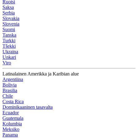
Ruotsi
Saksa
Serbia
Slovakia
Slovenia
Suomi
Tanska
Turkki
Tšekki
Ukraina
Unkari
Viro
Latinalainen Amerikka ja Karibian alue
Argentiina
Bolivia
Brasilia
Chile
Costa Rica
Dominikaaninen tasavalta
Ecuador
Guatemala
Kolumbia
Meksiko
Panama