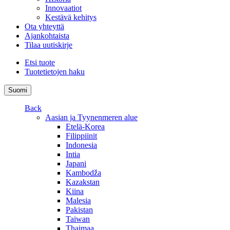
Innovaatiot
Kestävä kehitys
Ota yhteyttä
Ajankohtaista
Tilaa uutiskirje
Etsi tuote
Tuotetietojen haku
Suomi
Back
Aasian ja Tyynenmeren alue
Etelä-Korea
Filippiinit
Indonesia
Intia
Japani
Kambodža
Kazakstan
Kiina
Malesia
Pakistan
Taiwan
Thaimaa