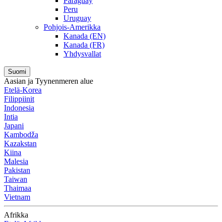
Paraguay
Peru
Uruguay
Pohjois-Amerikka
Kanada (EN)
Kanada (FR)
Yhdysvallat
Suomi
Aasian ja Tyynenmeren alue
Etelä-Korea
Filippiinit
Indonesia
Intia
Japani
Kambodža
Kazakstan
Kiina
Malesia
Pakistan
Taiwan
Thaimaa
Vietnam
Afrikka