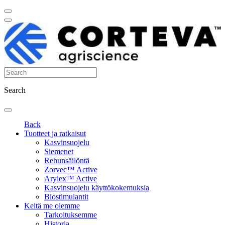
Search
Back
Tuotteet ja ratkaisut
Kasvinsuojelu
Siemenet
Rehunsäilöntä
Zorvec™ Active
Arylex™ Active
Kasvinsuojelu käyttökokemuksia
Biostimulantit
Keitä me olemme
Tarkoituksemme
Historia