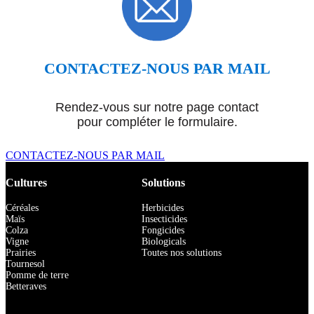
CONTACTEZ-NOUS PAR MAIL
Rendez-vous sur notre page contact
pour compléter le formulaire.
CONTACTEZ-NOUS PAR MAIL
Cultures
Solutions
Céréales
Herbicides
Maïs
Insecticides
Colza
Fongicides
Vigne
Biologicals
Prairies
Toutes nos solutions
Tournesol
Pomme de terre
Betteraves