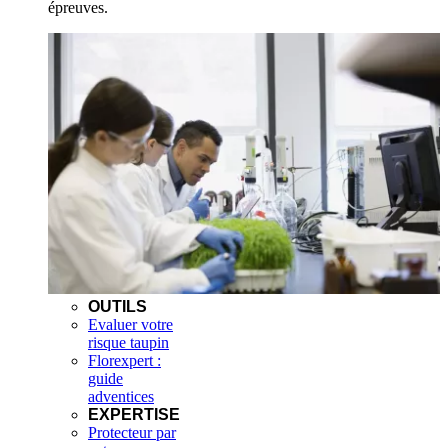
épreuves.
OUTILS
Evaluer votre
risque taupin
Florexpert :
guide
adventices
EXPERTISE
Protecteur par