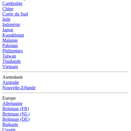
Cambodge
Chine
Corée du Sud
Inde
Indonésie
Japon
Kazakhstan
Malaisie
Pakistan
Philippines
Taïwan
Thaïlande
Vietnam
Australasie
Australie
Nouvelle-Zélande
Europe
Allemagne
Belgique (FR)
Belgique (NL)
Belgique (DE)
Bulgarie
Croatie