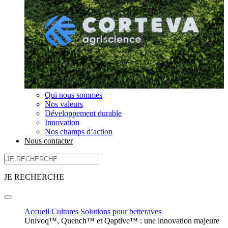
Qui nous sommes
Nos valeurs
Développement durable
Innovation
Nos champs d’action
Nous contacter
JE RECHERCHE
Accueil
Cultures
Solutions pour betteraves
Univoq™, Quench™ et Qaptive™ : une innovation majeure