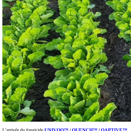
L’arrivée du fongicide
UNIVOQ™
/
QUENCH™
/
QAPTIVE™