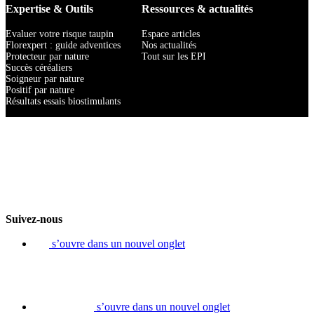
Expertise & Outils
Ressources & actualités
Evaluer votre risque taupin
Espace articles
Florexpert : guide adventices
Nos actualités
Protecteur par nature
Tout sur les EPI
Succès céréaliers
Soigneur par nature
Positif par nature
Résultats essais biostimulants
Suivez-nous
s’ouvre dans un nouvel onglet
s’ouvre dans un nouvel onglet