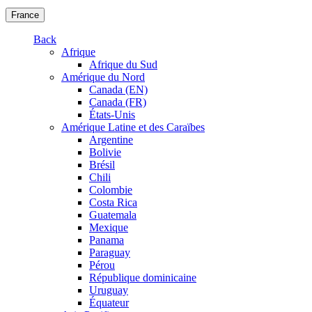
France
Back
Afrique
Afrique du Sud
Amérique du Nord
Canada (EN)
Canada (FR)
États-Unis
Amérique Latine et des Caraïbes
Argentine
Bolivie
Brésil
Chili
Colombie
Costa Rica
Guatemala
Mexique
Panama
Paraguay
Pérou
République dominicaine
Uruguay
Équateur