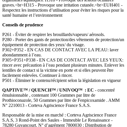
graves.<br>H315 - Provoque une irritation cutanée.<br>EUH401 -
Respectez les instructions d’utilisation pour éviter les risques pour la
santé humaine et l’environnement
Conseils de prudence
P261 - Éviter de respirer les brouillards/vapeurs/ aérosols.
P280 - Porter des gants de protection/des vêtements de protection/un
équipement de protection des yeux/ du visage.
P302+P352 - EN CAS DE CONTACT AVEC LA PEAU: laver
abondamment à l’eau.
P305+P351+P338 - EN CAS DE CONTACT AVEC LES YEUX:
rincer avec précaution à l’eau pendant plusieurs minutes. Enlever les
lentilles de contact si la victime en porte et si elles peuvent être
facilement enlevées. Continuer à rincer.
P501 - Éliminer le contenu/récipient selon la législation en vigueur
QAPTIVE™ / QUENCH™ / UNIVOQ™ : EC
- concentré
émulsionnable , contenant 100 Grammes par litre de
Prothioconazole, 50 Grammes par litre de Fenpicoxamide . AMM
N° 2210013 - Corteva Agriscience France S.A.S.
Responsable de la mise en marché : Corteva Agriscience France
S.A.S, 3 Rond-Point des Saules - Immeuble Le Renaissance -
78280 Guyancourt. N° d’agrément 7800030 : Distribution de