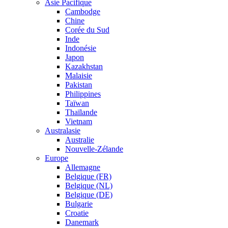
Asie Pacifique
Cambodge
Chine
Corée du Sud
Inde
Indonésie
Japon
Kazakhstan
Malaisie
Pakistan
Philippines
Taïwan
Thaïlande
Vietnam
Australasie
Australie
Nouvelle-Zélande
Europe
Allemagne
Belgique (FR)
Belgique (NL)
Belgique (DE)
Bulgarie
Croatie
Danemark