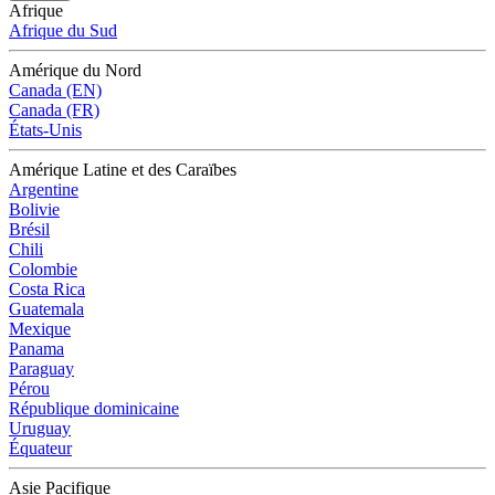
Afrique
Afrique du Sud
Amérique du Nord
Canada (EN)
Canada (FR)
États-Unis
Amérique Latine et des Caraïbes
Argentine
Bolivie
Brésil
Chili
Colombie
Costa Rica
Guatemala
Mexique
Panama
Paraguay
Pérou
République dominicaine
Uruguay
Équateur
Asie Pacifique