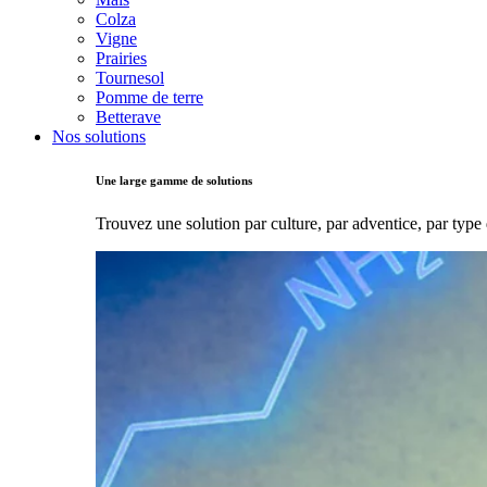
Colza
Vigne
Prairies
Tournesol
Pomme de terre
Betterave
Nos solutions
Une large gamme de solutions
Trouvez une solution par culture, par adventice, par type 