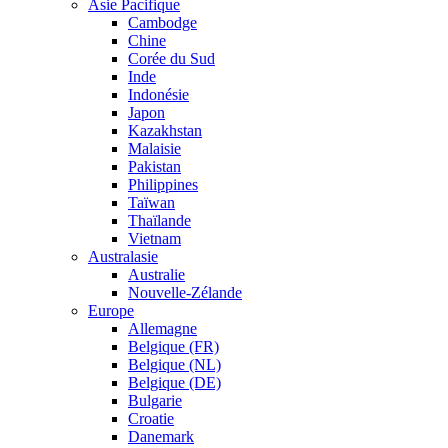
Asie Pacifique
Cambodge
Chine
Corée du Sud
Inde
Indonésie
Japon
Kazakhstan
Malaisie
Pakistan
Philippines
Taïwan
Thaïlande
Vietnam
Australasie
Australie
Nouvelle-Zélande
Europe
Allemagne
Belgique (FR)
Belgique (NL)
Belgique (DE)
Bulgarie
Croatie
Danemark