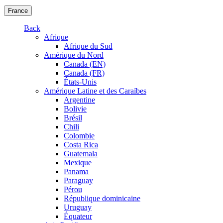
France
Back
Afrique
Afrique du Sud
Amérique du Nord
Canada (EN)
Canada (FR)
États-Unis
Amérique Latine et des Caraïbes
Argentine
Bolivie
Brésil
Chili
Colombie
Costa Rica
Guatemala
Mexique
Panama
Paraguay
Pérou
République dominicaine
Uruguay
Équateur