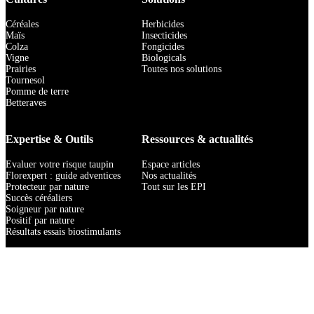
Céréales
Herbicides
Maïs
Insecticides
Colza
Fongicides
Vigne
Biologicals
Prairies
Toutes nos solutions
Tournesol
Pomme de terre
Betteraves
Expertise & Outils
Ressources & actualités
Evaluer votre risque taupin
Espace articles
Florexpert : guide adventices
Nos actualités
Protecteur par nature
Tout sur les EPI
Succès céréaliers
Soigneur par nature
Positif par nature
Résultats essais biostimulants