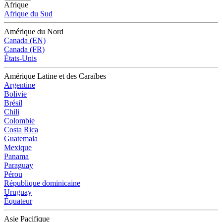
Afrique
Afrique du Sud
Amérique du Nord
Canada (EN)
Canada (FR)
États-Unis
Amérique Latine et des Caraïbes
Argentine
Bolivie
Brésil
Chili
Colombie
Costa Rica
Guatemala
Mexique
Panama
Paraguay
Pérou
République dominicaine
Uruguay
Équateur
Asie Pacifique