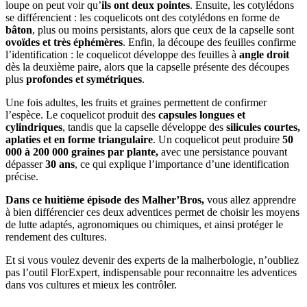
loupe on peut voir qu’
ils ont deux pointes
. Ensuite, les cotylédons
se différencient : les coquelicots ont des cotylédons en forme de
bâton
, plus ou moins persistants, alors que ceux de la capselle sont
ovoïdes et très éphémères
. Enfin, la découpe des feuilles confirme
l’identification : le coquelicot développe des feuilles à
angle droit
dès la deuxième paire, alors que la capselle présente des découpes
plus
profondes et symétriques
.
Une fois adultes, les fruits et graines permettent de confirmer
l’espèce. Le coquelicot produit des
capsules longues et
cylindriques
, tandis que la capselle développe des
silicules courtes,
aplaties et en forme triangulaire
. Un coquelicot peut produire
50
000 à 200 000 graines par plante,
avec une persistance pouvant
dépasser
30 ans
, ce qui explique l’importance d’une identification
précise.
Dans ce huitième épisode des Malher’Bros,
vous allez apprendre
à bien différencier ces deux adventices permet de choisir les moyens
de lutte adaptés, agronomiques ou chimiques, et ainsi protéger le
rendement des cultures.
Et si vous voulez devenir des experts de la malherbologie, n’oubliez
pas l’outil FlorExpert, indispensable pour reconnaitre les adventices
dans vos cultures et mieux les contrôler.