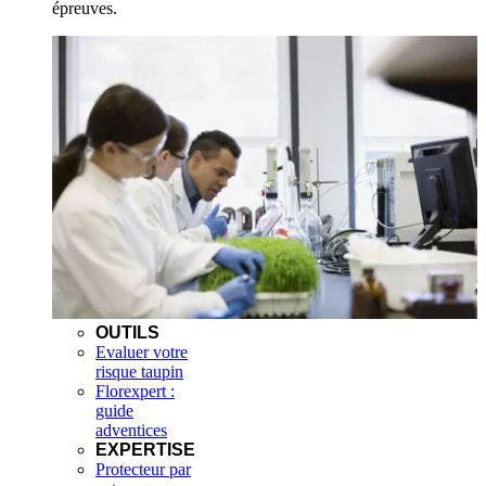
épreuves.
OUTILS
Evaluer votre
risque taupin
Florexpert :
guide
adventices
EXPERTISE
Protecteur par