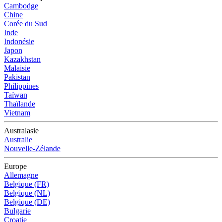
Cambodge
Chine
Corée du Sud
Inde
Indonésie
Japon
Kazakhstan
Malaisie
Pakistan
Philippines
Taïwan
Thaïlande
Vietnam
Australasie
Australie
Nouvelle-Zélande
Europe
Allemagne
Belgique (FR)
Belgique (NL)
Belgique (DE)
Bulgarie
Croatie