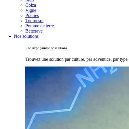
Colza
Vigne
Prairies
Tournesol
Pomme de terre
Betterave
Nos solutions
Une large gamme de solutions
Trouvez une solution par culture, par adventice, par type 