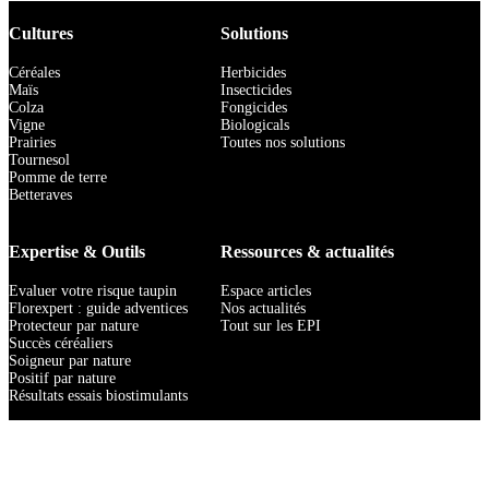
Cultures
Solutions
Céréales
Herbicides
Maïs
Insecticides
Colza
Fongicides
Vigne
Biologicals
Prairies
Toutes nos solutions
Tournesol
Pomme de terre
Betteraves
Expertise & Outils
Ressources & actualités
Evaluer votre risque taupin
Espace articles
Florexpert : guide adventices
Nos actualités
Protecteur par nature
Tout sur les EPI
Succès céréaliers
Soigneur par nature
Positif par nature
Résultats essais biostimulants