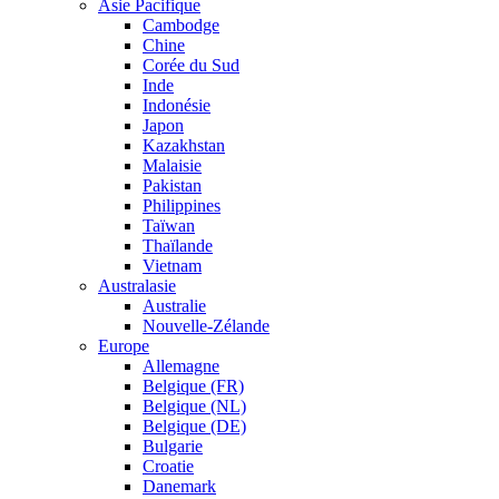
Asie Pacifique
Cambodge
Chine
Corée du Sud
Inde
Indonésie
Japon
Kazakhstan
Malaisie
Pakistan
Philippines
Taïwan
Thaïlande
Vietnam
Australasie
Australie
Nouvelle-Zélande
Europe
Allemagne
Belgique (FR)
Belgique (NL)
Belgique (DE)
Bulgarie
Croatie
Danemark