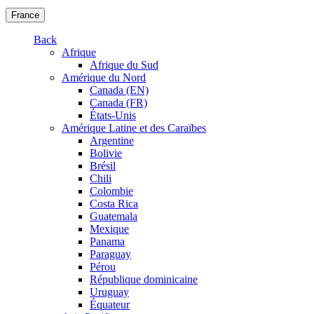
France
Back
Afrique
Afrique du Sud
Amérique du Nord
Canada (EN)
Canada (FR)
États-Unis
Amérique Latine et des Caraïbes
Argentine
Bolivie
Brésil
Chili
Colombie
Costa Rica
Guatemala
Mexique
Panama
Paraguay
Pérou
République dominicaine
Uruguay
Équateur