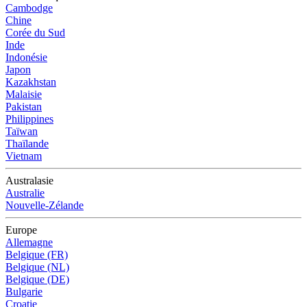
Cambodge
Chine
Corée du Sud
Inde
Indonésie
Japon
Kazakhstan
Malaisie
Pakistan
Philippines
Taïwan
Thaïlande
Vietnam
Australasie
Australie
Nouvelle-Zélande
Europe
Allemagne
Belgique (FR)
Belgique (NL)
Belgique (DE)
Bulgarie
Croatie