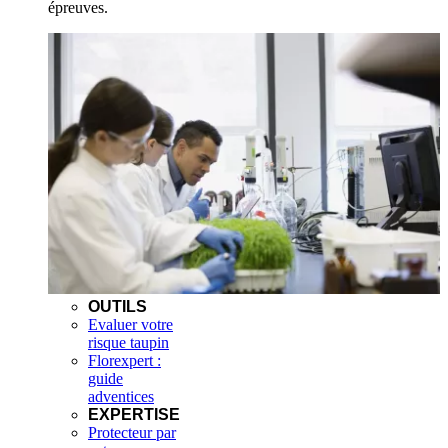
épreuves.
OUTILS
Evaluer votre
risque taupin
Florexpert :
guide
adventices
EXPERTISE
Protecteur par