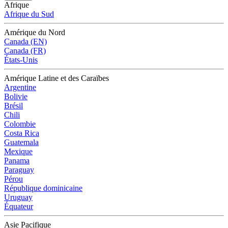
Afrique
Afrique du Sud
Amérique du Nord
Canada (EN)
Canada (FR)
États-Unis
Amérique Latine et des Caraïbes
Argentine
Bolivie
Brésil
Chili
Colombie
Costa Rica
Guatemala
Mexique
Panama
Paraguay
Pérou
République dominicaine
Uruguay
Équateur
Asie Pacifique