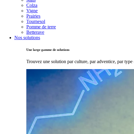
Colza
Vigne
Prairies
Tournesol
Pomme de terre
Betterave
Nos solutions
Une large gamme de solutions
Trouvez une solution par culture, par adventice, par type 