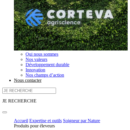
Qui nous sommes
Nos valeurs
Développement durable
Innovation
Nos champs d’action
Nous contacter
JE RECHERCHE
Accueil
Expertise et outils
Soigneur par Nature
Produits pour éleveurs