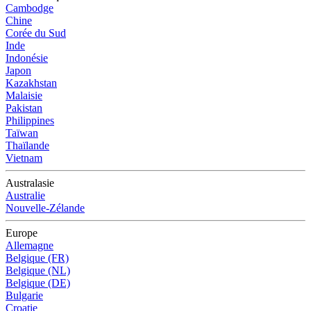
Cambodge
Chine
Corée du Sud
Inde
Indonésie
Japon
Kazakhstan
Malaisie
Pakistan
Philippines
Taïwan
Thaïlande
Vietnam
Australasie
Australie
Nouvelle-Zélande
Europe
Allemagne
Belgique (FR)
Belgique (NL)
Belgique (DE)
Bulgarie
Croatie