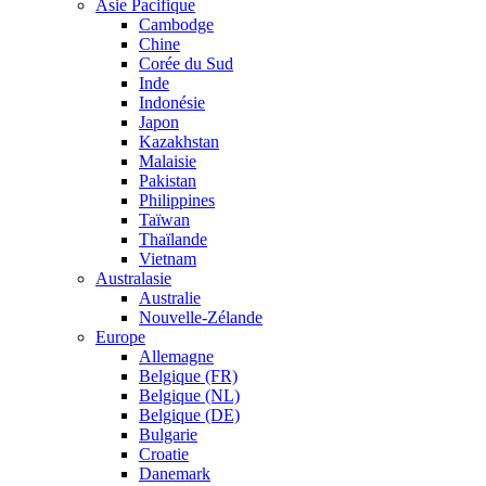
Asie Pacifique
Cambodge
Chine
Corée du Sud
Inde
Indonésie
Japon
Kazakhstan
Malaisie
Pakistan
Philippines
Taïwan
Thaïlande
Vietnam
Australasie
Australie
Nouvelle-Zélande
Europe
Allemagne
Belgique (FR)
Belgique (NL)
Belgique (DE)
Bulgarie
Croatie
Danemark