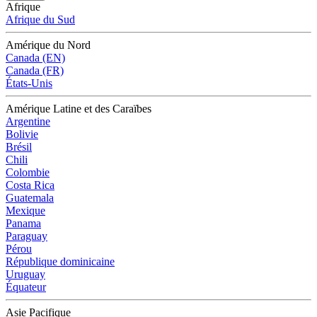
Afrique
Afrique du Sud
Amérique du Nord
Canada (EN)
Canada (FR)
États-Unis
Amérique Latine et des Caraïbes
Argentine
Bolivie
Brésil
Chili
Colombie
Costa Rica
Guatemala
Mexique
Panama
Paraguay
Pérou
République dominicaine
Uruguay
Équateur
Asie Pacifique