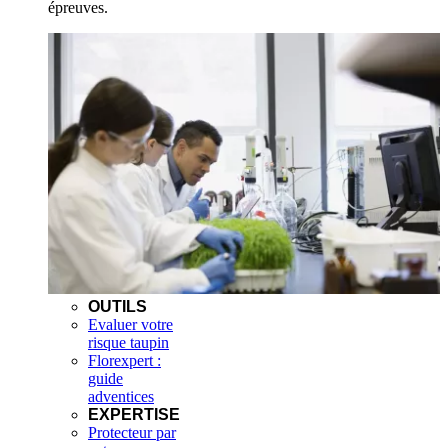
épreuves.
OUTILS
Evaluer votre
risque taupin
Florexpert :
guide
adventices
EXPERTISE
Protecteur par