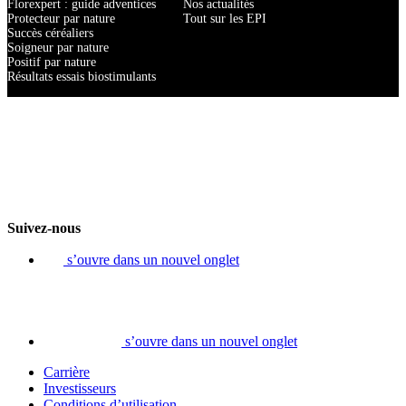
Florexpert : guide adventices
Nos actualités
Protecteur par nature
Tout sur les EPI
Succès céréaliers
Soigneur par nature
Positif par nature
Résultats essais biostimulants
Suivez-nous
s’ouvre dans un nouvel onglet
s’ouvre dans un nouvel onglet
Carrière
Investisseurs
Conditions d’utilisation