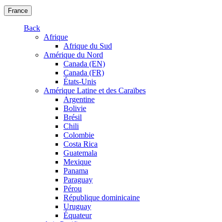
France
Back
Afrique
Afrique du Sud
Amérique du Nord
Canada (EN)
Canada (FR)
États-Unis
Amérique Latine et des Caraïbes
Argentine
Bolivie
Brésil
Chili
Colombie
Costa Rica
Guatemala
Mexique
Panama
Paraguay
Pérou
République dominicaine
Uruguay
Équateur