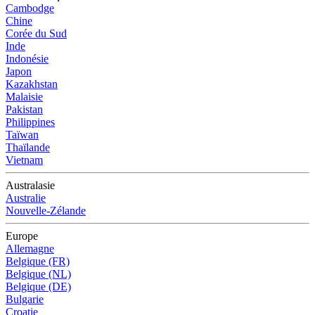
Cambodge
Chine
Corée du Sud
Inde
Indonésie
Japon
Kazakhstan
Malaisie
Pakistan
Philippines
Taïwan
Thaïlande
Vietnam
Australasie
Australie
Nouvelle-Zélande
Europe
Allemagne
Belgique (FR)
Belgique (NL)
Belgique (DE)
Bulgarie
Croatie