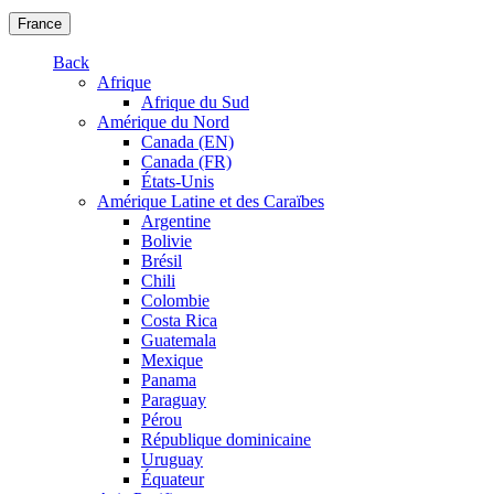
France
Back
Afrique
Afrique du Sud
Amérique du Nord
Canada (EN)
Canada (FR)
États-Unis
Amérique Latine et des Caraïbes
Argentine
Bolivie
Brésil
Chili
Colombie
Costa Rica
Guatemala
Mexique
Panama
Paraguay
Pérou
République dominicaine
Uruguay
Équateur