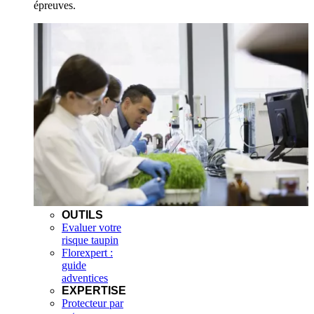
épreuves.
OUTILS
Evaluer votre
risque taupin
Florexpert :
guide
adventices
EXPERTISE
Protecteur par