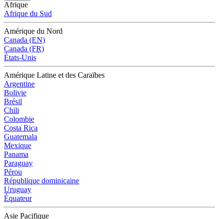
Afrique
Afrique du Sud
Amérique du Nord
Canada (EN)
Canada (FR)
États-Unis
Amérique Latine et des Caraïbes
Argentine
Bolivie
Brésil
Chili
Colombie
Costa Rica
Guatemala
Mexique
Panama
Paraguay
Pérou
République dominicaine
Uruguay
Équateur
Asie Pacifique