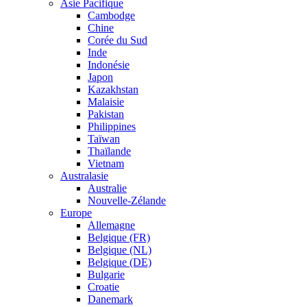
Asie Pacifique
Cambodge
Chine
Corée du Sud
Inde
Indonésie
Japon
Kazakhstan
Malaisie
Pakistan
Philippines
Taïwan
Thaïlande
Vietnam
Australasie
Australie
Nouvelle-Zélande
Europe
Allemagne
Belgique (FR)
Belgique (NL)
Belgique (DE)
Bulgarie
Croatie
Danemark