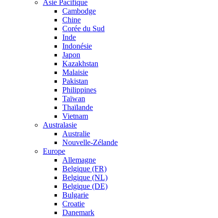
Asie Pacifique
Cambodge
Chine
Corée du Sud
Inde
Indonésie
Japon
Kazakhstan
Malaisie
Pakistan
Philippines
Taïwan
Thaïlande
Vietnam
Australasie
Australie
Nouvelle-Zélande
Europe
Allemagne
Belgique (FR)
Belgique (NL)
Belgique (DE)
Bulgarie
Croatie
Danemark