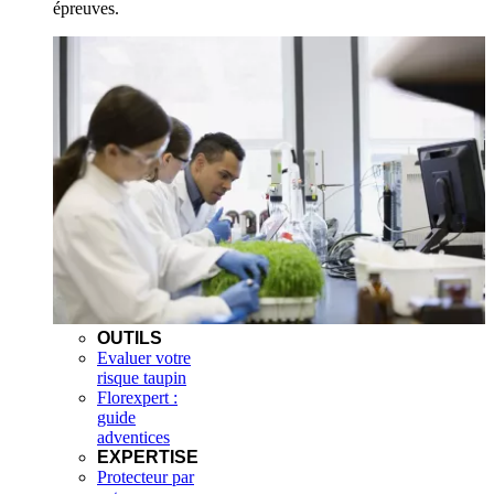
épreuves.
OUTILS
Evaluer votre
risque taupin
Florexpert :
guide
adventices
EXPERTISE
Protecteur par