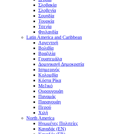
Σλοβακία
Σλοβενία
Σουηδία
Τουρκία
Τσεχία
Φινλανδία
Latin America and Caribbean
Αργεντινή
Βολιβία
Βραζιλία
Γουατεμάλα
Δομινικανή Δημοκρατία
Ισημερινός
Κολομβία
Κόστα Ρίκα
Μεξικό
Ουρουγουάη
Παναμάς
Παραγουάη
Περού
Χιλή
North America
Ηνωμένες Πολιτείες
Καναδάς (EN)