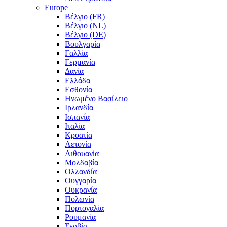
Europe
Βέλγιο (FR)
Βέλγιο (NL)
Βέλγιο (DE)
Βουλγαρία
Γαλλία
Γερμανία
Δανία
Ελλάδα
Εσθονία
Ηνωμένο Βασίλειο
Ιρλανδία
Ισπανία
Ιταλία
Κροατία
Λετονία
Λιθουανία
Μολδαβία
Ολλανδία
Ουγγαρία
Ουκρανία
Πολωνία
Πορτογαλία
Ρουμανία
Σερβία