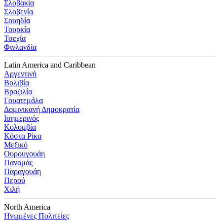
Σλοβακία
Σλοβενία
Σουηδία
Τουρκία
Τσεχία
Φινλανδία
Latin America and Caribbean
Αργεντινή
Βολιβία
Βραζιλία
Γουατεμάλα
Δομινικανή Δημοκρατία
Ισημερινός
Κολομβία
Κόστα Ρίκα
Μεξικό
Ουρουγουάη
Παναμάς
Παραγουάη
Περού
Χιλή
North America
Ηνωμένες Πολιτείες