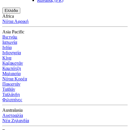
Καναδάς (FR)
Ελλάδα
Africa
Νότια Αφρική
Asia Pacific
Βιετνάμ
Ιαπωνία
Ινδία
Ινδονησία
Κίνα
Καζακστάν
Καμπότζη
Μαλαισία
Νότια Κορέα
Πακιστάν
Ταϊβάν
Ταϊλάνδη
Φιλιππίνες
Australasia
Αυστραλία
Νέα Ζηλανδία