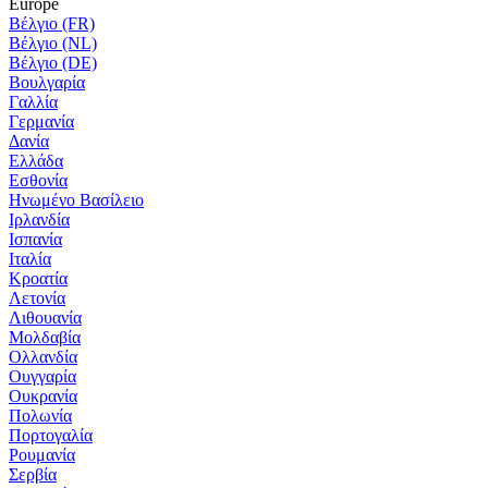
Europe
Βέλγιο (FR)
Βέλγιο (NL)
Βέλγιο (DE)
Βουλγαρία
Γαλλία
Γερμανία
Δανία
Ελλάδα
Εσθονία
Ηνωμένο Βασίλειο
Ιρλανδία
Ισπανία
Ιταλία
Κροατία
Λετονία
Λιθουανία
Μολδαβία
Ολλανδία
Ουγγαρία
Ουκρανία
Πολωνία
Πορτογαλία
Ρουμανία
Σερβία