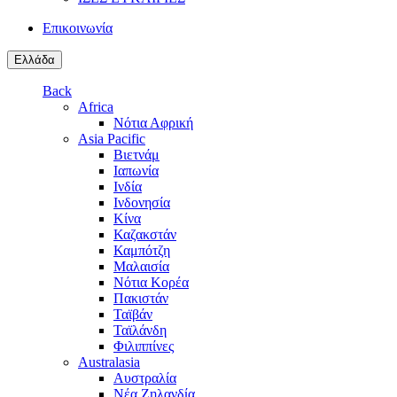
Επικοινωνία
Ελλάδα
Back
Africa
Νότια Αφρική
Asia Pacific
Βιετνάμ
Ιαπωνία
Ινδία
Ινδονησία
Κίνα
Καζακστάν
Καμπότζη
Μαλαισία
Νότια Κορέα
Πακιστάν
Ταϊβάν
Ταϊλάνδη
Φιλιππίνες
Australasia
Αυστραλία
Νέα Ζηλανδία