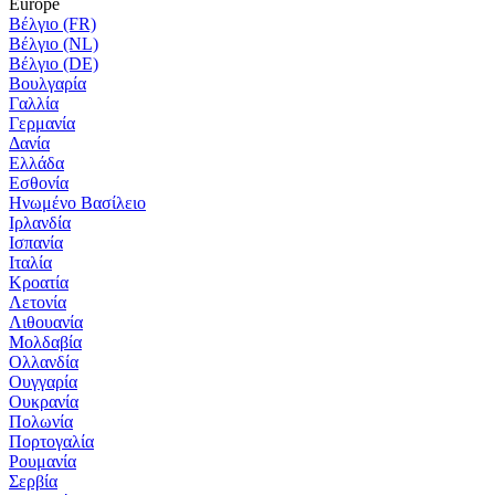
Europe
Βέλγιο (FR)
Βέλγιο (NL)
Βέλγιο (DE)
Βουλγαρία
Γαλλία
Γερμανία
Δανία
Ελλάδα
Εσθονία
Ηνωμένο Βασίλειο
Ιρλανδία
Ισπανία
Ιταλία
Κροατία
Λετονία
Λιθουανία
Μολδαβία
Ολλανδία
Ουγγαρία
Ουκρανία
Πολωνία
Πορτογαλία
Ρουμανία
Σερβία