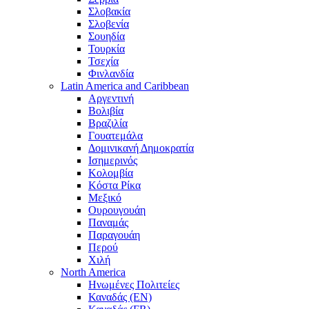
Σλοβακία
Σλοβενία
Σουηδία
Τουρκία
Τσεχία
Φινλανδία
Latin America and Caribbean
Αργεντινή
Βολιβία
Βραζιλία
Γουατεμάλα
Δομινικανή Δημοκρατία
Ισημερινός
Κολομβία
Κόστα Ρίκα
Μεξικό
Ουρουγουάη
Παναμάς
Παραγουάη
Περού
Χιλή
North America
Ηνωμένες Πολιτείες
Καναδάς (EN)