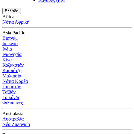
Καναδάς (FR)
Ελλάδα
Africa
Νότια Αφρική
Asia Pacific
Βιετνάμ
Ιαπωνία
Ινδία
Ινδονησία
Κίνα
Καζακστάν
Καμπότζη
Μαλαισία
Νότια Κορέα
Πακιστάν
Ταϊβάν
Ταϊλάνδη
Φιλιππίνες
Australasia
Αυστραλία
Νέα Ζηλανδία