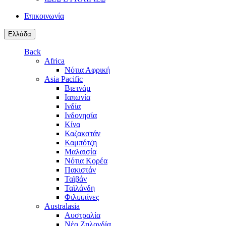
Επικοινωνία
Ελλάδα
Back
Africa
Νότια Αφρική
Asia Pacific
Βιετνάμ
Ιαπωνία
Ινδία
Ινδονησία
Κίνα
Καζακστάν
Καμπότζη
Μαλαισία
Νότια Κορέα
Πακιστάν
Ταϊβάν
Ταϊλάνδη
Φιλιππίνες
Australasia
Αυστραλία
Νέα Ζηλανδία