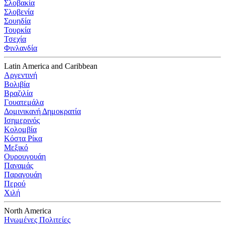
Σλοβακία
Σλοβενία
Σουηδία
Τουρκία
Τσεχία
Φινλανδία
Latin America and Caribbean
Αργεντινή
Βολιβία
Βραζιλία
Γουατεμάλα
Δομινικανή Δημοκρατία
Ισημερινός
Κολομβία
Κόστα Ρίκα
Μεξικό
Ουρουγουάη
Παναμάς
Παραγουάη
Περού
Χιλή
North America
Ηνωμένες Πολιτείες