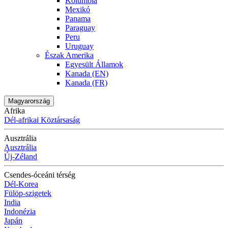
Kolumbia
Mexikó
Panama
Paraguay
Peru
Uruguay
Észak Amerika
Egyesült Államok
Kanada (EN)
Kanada (FR)
Magyarország
Afrika
Dél-afrikai Köztársaság
Ausztrália
Ausztrália
Új-Zéland
Csendes-óceáni térség
Dél-Korea
Fülöp-szigetek
India
Indonézia
Japán