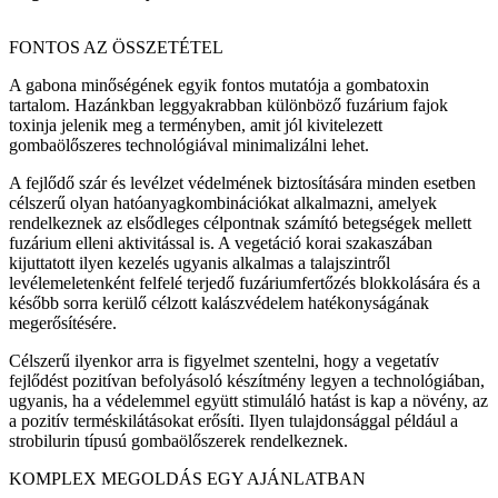
FONTOS AZ ÖSSZETÉTEL
A gabona minőségének egyik fontos mutatója a gombatoxin
tartalom. Hazánkban leggyakrabban különböző fuzárium fajok
toxinja jelenik meg a terményben, amit jól kivitelezett
gombaölőszeres technológiával minimalizálni lehet.
A fejlődő szár és levélzet védelmének biztosítására minden esetben
célszerű olyan hatóanyagkombinációkat alkalmazni, amelyek
rendelkeznek az elsődleges célpontnak számító betegségek mellett
fuzárium elleni aktivitással is. A vegetáció korai szakaszában
kijuttatott ilyen kezelés ugyanis alkalmas a talajszintről
levélemeletenként felfelé terjedő fuzáriumfertőzés blokkolására és a
később sorra kerülő célzott kalászvédelem hatékonyságának
megerősítésére.
Célszerű ilyenkor arra is figyelmet szentelni, hogy a vegetatív
fejlődést pozitívan befolyásoló készítmény legyen a technológiában,
ugyanis, ha a védelemmel együtt stimuláló hatást is kap a növény, az
a pozitív terméskilátásokat erősíti. Ilyen tulajdonsággal például a
strobilurin típusú gombaölőszerek rendelkeznek.
KOMPLEX MEGOLDÁS EGY AJÁNLATBAN