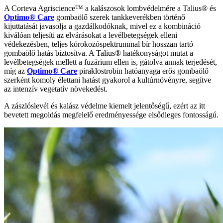
A Corteva Agriscience™ a kalászosok lombvédelmére a Talius® és
Optimo® Care
gombaölő szerek tankkeverékben történő
kijuttatását javasolja a gazdálkodóknak, mivel ez a kombináció
kiválóan teljesíti az elvárásokat a levélbetegségek elleni
védekezésben, teljes kórokozóspektrummal bír hosszan tartó
gombaölő hatás biztosítva. A Talius® hatékonyságot mutat a
levélbetegségek mellett a fuzárium ellen is, gátolva annak terjedését,
míg az
Optimo® Care
piraklostrobin hatóanyaga erős gombaölő
szerként komoly élettani hatást gyakorol a kultúrnövényre, segítve
az intenzív vegetatív növekedést.
A zászlóslevél és kalász védelme kiemelt jelentőségű, ezért az itt
bevetett megoldás megfelelő eredményessége elsődleges fontosságú.