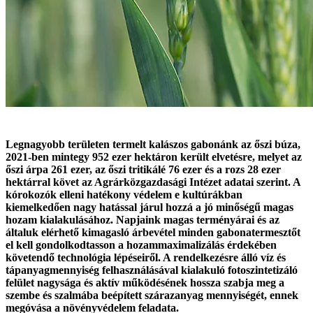
Legnagyobb területen termelt kalászos gabonánk az őszi búza,
2021-ben mintegy 952 ezer hektáron került elvetésre, melyet az
őszi árpa 261 ezer, az őszi tritikálé 76 ezer és a rozs 28 ezer
hektárral követ az Agrárközgazdasági Intézet adatai szerint. A
kórokozók elleni hatékony védelem e kultúrákban
kiemelkedően nagy hatással járul hozzá a jó minőségű magas
hozam kialakulásához. Napjaink magas terményárai és az
általuk elérhető kimagasló árbevétel minden gabonatermesztőt
el kell gondolkodtasson a hozammaximalizálás érdekében
követendő technológia lépéseiről. A rendelkezésre álló víz és
tápanyagmennyiség felhasználásával kialakuló fotoszintetizáló
felület nagysága és aktív működésének hossza szabja meg a
szembe és szalmába beépített szárazanyag mennyiségét, ennek
megóvása a növényvédelem feladata.