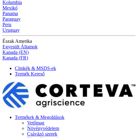
Kolumbia
Mexikó
Panama
Paraguay
Peru
Uruguay
Észak Amerika
Egyesült Államok
Kanada (EN)
Kanada (FR)
Címkék & MSDS-ek
Termék Kereső
Termékek & Megoldások
Vetőmag
Növényvédelem
Csávázó szerek