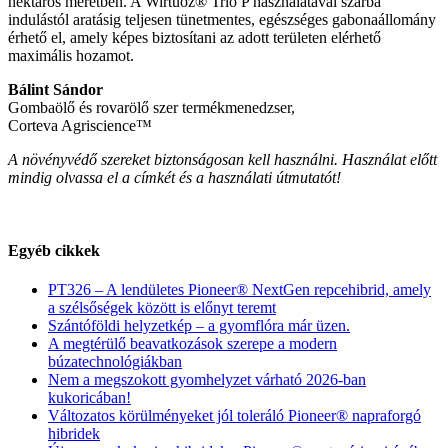
hektáros méretben. A Wirtuoz® Trio P használatával szárba
indulástól aratásig teljesen tünetmentes, egészséges gabonaállomány
érhető el, amely képes biztosítani az adott területen elérhető
maximális hozamot.
Bálint Sándor
Gombaölő és rovarölő szer termékmenedzser,
Corteva Agriscience™
A növényvédő szereket biztonságosan kell használni. Használat előtt
mindig olvassa el a címkét és a használati útmutatót!
Egyéb cikkek
PT326 – A lendületes Pioneer® NextGen repcehibrid, amely
a szélsőségek között is előnyt teremt
Szántóföldi helyzetkép – a gyomflóra már üzen.
A megtérülő beavatkozások szerepe a modern
búzatechnológiákban
Nem a megszokott gyomhelyzet várható 2026-ban
kukoricában!
Változatos körülményeket jól toleráló Pioneer® napraforgó
hibridek