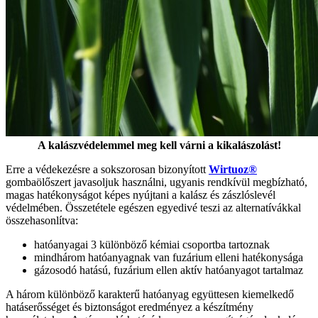
A kalászvédelemmel meg kell várni a kikalászolást!
Erre a védekezésre a sokszorosan bizonyított
Wirtuoz®
gombaölőszert javasoljuk használni, ugyanis rendkívül megbízható,
magas hatékonyságot képes nyújtani a kalász és zászlóslevél
védelmében. Összetétele egészen egyedivé teszi az alternatívákkal
összehasonlítva:
hatóanyagai 3 különböző kémiai csoportba tartoznak
mindhárom hatóanyagnak van fuzárium elleni hatékonysága
gázosodó hatású, fuzárium ellen aktív hatóanyagot tartalmaz
A három különböző karakterű hatóanyag együttesen kiemelkedő
hatáserősséget és biztonságot eredményez a készítmény