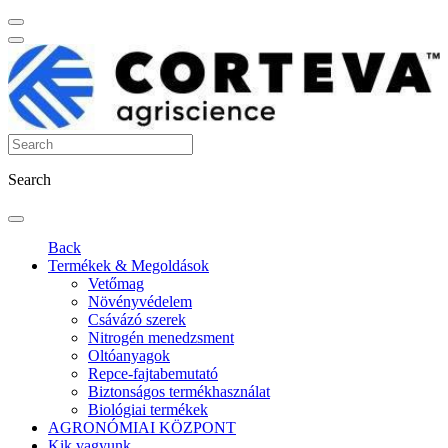
Search
Back
Termékek & Megoldások
Vetőmag
Növényvédelem
Csávázó szerek
Nitrogén menedzsment
Oltóanyagok
Repce-fajtabemutató
Biztonságos termékhasználat
Biológiai termékek
AGRONÓMIAI KÖZPONT
Kik vagyunk