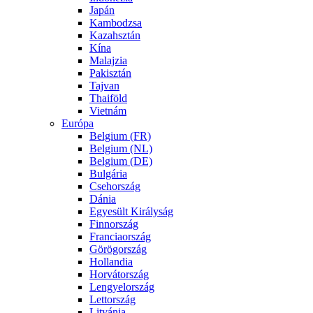
Japán
Kambodzsa
Kazahsztán
Kína
Malajzia
Pakisztán
Tajvan
Thaiföld
Vietnám
Európa
Belgium (FR)
Belgium (NL)
Belgium (DE)
Bulgária
Csehország
Dánia
Egyesült Királyság
Finnország
Franciaország
Görögország
Hollandia
Horvátország
Lengyelország
Lettország
Litvánia