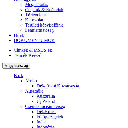
Megalakulás
Céljaink & Értékeink
Történelem
Kapcsolat
Területi képviselőink
Fenntarthatóság
Hírek
DOKUMENTUMOK
Címkék & MSDS-ek
Termék Kereső
Magyarország
Back
Afrika
Dél-afrikai Köztársaság
Ausztrália
Ausztrália
Új-Zéland
Csendes-óceáni térség
Dél-Korea
Fülöp-szigetek
India
Indonézia