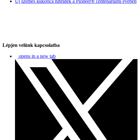
Új szemes kukorica hibridek a Pioneer® centenáriumi évében
Lépjen velünk kapcsolatba
opens in a new tab