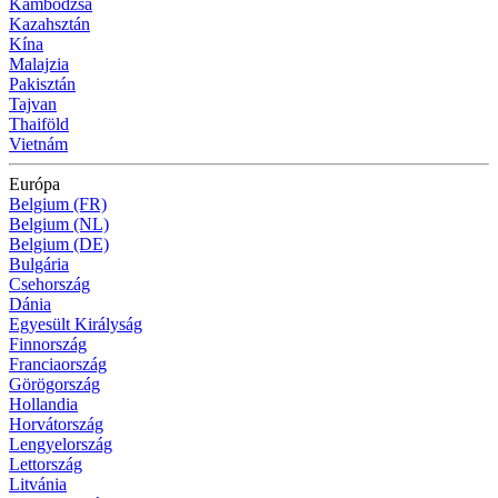
Kambodzsa
Kazahsztán
Kína
Malajzia
Pakisztán
Tajvan
Thaiföld
Vietnám
Európa
Belgium (FR)
Belgium (NL)
Belgium (DE)
Bulgária
Csehország
Dánia
Egyesült Királyság
Finnország
Franciaország
Görögország
Hollandia
Horvátország
Lengyelország
Lettország
Litvánia