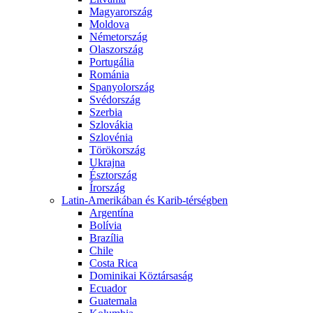
Magyarország
Moldova
Németország
Olaszország
Portugália
Románia
Spanyolország
Svédország
Szerbia
Szlovákia
Szlovénia
Törökország
Ukrajna
Észtország
Írország
Latin-Amerikában és Karib-térségben
Argentína
Bolívia
Brazília
Chile
Costa Rica
Dominikai Köztársaság
Ecuador
Guatemala