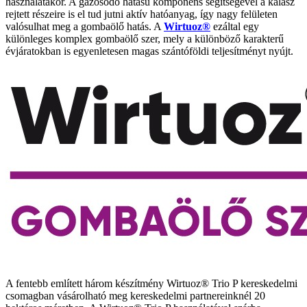
használatakor. A gázosodó hatású komponens segítségével a kalász
rejtett részeire is el tud jutni aktív hatóanyag, így nagy felületen
valósulhat meg a gombaölő hatás. A
Wirtuoz®
ezáltal egy
különleges komplex gombaölő szer, mely a különböző karakterű
évjáratokban is egyenletesen magas szántóföldi teljesítményt nyújt.
A fentebb említett három készítmény Wirtuoz® Trio P kereskedelmi
csomagban vásárolható meg kereskedelmi partnereinknél 20