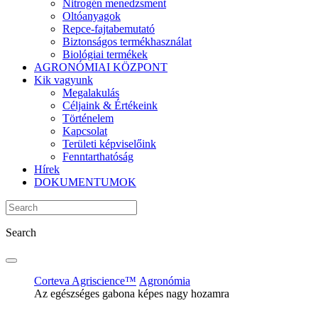
Nitrogén menedzsment
Oltóanyagok
Repce-fajtabemutató
Biztonságos termékhasználat
Biológiai termékek
AGRONÓMIAI KÖZPONT
Kik vagyunk
Megalakulás
Céljaink & Értékeink
Történelem
Kapcsolat
Területi képviselőink
Fenntarthatóság
Hírek
DOKUMENTUMOK
Search
Corteva Agriscience™
Agronómia
Az egészséges gabona képes nagy hozamra