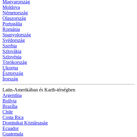
Magyarország
Moldova
Németország
Olaszország
Portugália
Románia
Spanyolország
Svédország
Szerbia
Szlovákia
Szlovénia
Törökország
Ukrajna
Észtország
Írország
Latin-Amerikában és Karib-térségben
Argentína
Bolívia
Brazília
Chile
Costa Rica
Dominikai Köztársaság
Ecuador
Guatemala