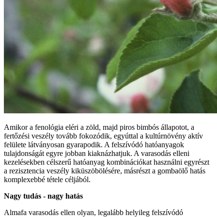
Amikor a fenológia eléri a zöld, majd piros bimbós állapotot, a
fertőzési veszély tovább fokozódik, egyúttal a kultúrnövény aktív
felülete látványosan gyarapodik. A felszívódó hatóanyagok
tulajdonságát egyre jobban kiaknázhatjuk. A varasodás elleni
kezelésekben célszerű hatóanyag kombinációkat használni egyrészt
a rezisztencia veszély kiküszöbölésére, másrészt a gombaölő hatás
komplexebbé tétele céljából.
Nagy tudás - nagy hatás
Almafa varasodás ellen olyan, legalább helyileg felszívódó