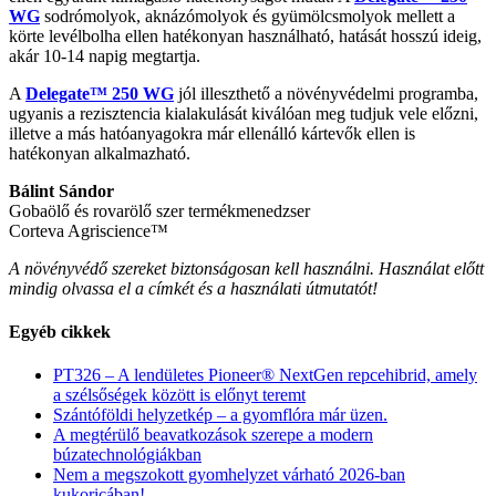
WG
sodrómolyok, aknázómolyok és gyümölcsmolyok mellett a
körte levélbolha ellen hatékonyan használható, hatását hosszú ideig,
akár 10-14 napig megtartja.
A
Delegate™ 250 WG
jól illeszthető a növényvédelmi programba,
ugyanis a rezisztencia kialakulását kiválóan meg tudjuk vele előzni,
illetve a más hatóanyagokra már ellenálló kártevők ellen is
hatékonyan alkalmazható.
Bálint Sándor
Gobaölő és rovarölő szer termékmenedzser
Corteva Agriscience™
A növényvédő szereket biztonságosan kell használni. Használat előtt
mindig olvassa el a címkét és a használati útmutatót!
Egyéb cikkek
PT326 – A lendületes Pioneer® NextGen repcehibrid, amely
a szélsőségek között is előnyt teremt
Szántóföldi helyzetkép – a gyomflóra már üzen.
A megtérülő beavatkozások szerepe a modern
búzatechnológiákban
Nem a megszokott gyomhelyzet várható 2026-ban
kukoricában!