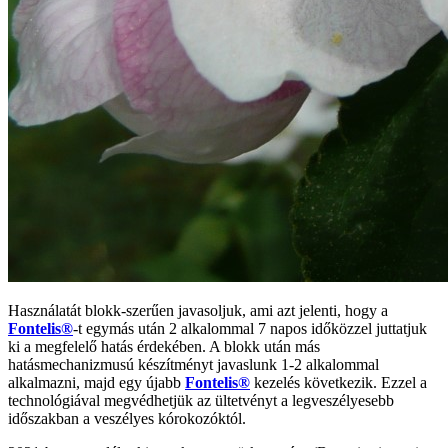
Használatát blokk-szerűen javasoljuk, ami azt jelenti, hogy a
Fontelis®
-t egymás után 2 alkalommal 7 napos időközzel juttatjuk
ki a megfelelő hatás érdekében. A blokk után más
hatásmechanizmusú készítményt javaslunk 1-2 alkalommal
alkalmazni, majd egy újabb
Fontelis®
kezelés következik. Ezzel a
technológiával megvédhetjük az ültetvényt a legveszélyesebb
időszakban a veszélyes kórokozóktól.