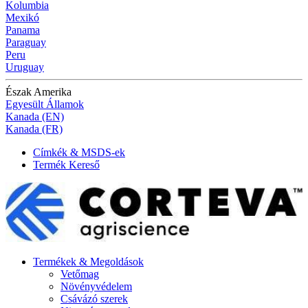
Kolumbia
Mexikó
Panama
Paraguay
Peru
Uruguay
Észak Amerika
Egyesült Államok
Kanada (EN)
Kanada (FR)
Címkék & MSDS-ek
Termék Kereső
Termékek & Megoldások
Vetőmag
Növényvédelem
Csávázó szerek