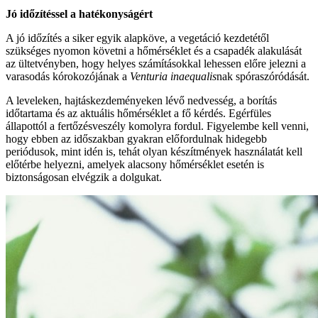
Jó időzítéssel a hatékonyságért
A jó időzítés a siker egyik alapköve, a vegetáció kezdetétől
szükséges nyomon követni a hőmérséklet és a csapadék alakulását
az ültetvényben, hogy helyes számításokkal lehessen előre jelezni a
varasodás kórokozójának a
Venturia inaequalis
nak spóraszóródását.
A leveleken, hajtáskezdeményeken lévő nedvesség, a borítás
időtartama és az aktuális hőmérséklet a fő kérdés. Egérfüles
állapottól a fertőzésveszély komolyra fordul. Figyelembe kell venni,
hogy ebben az időszakban gyakran előfordulnak hidegebb
periódusok, mint idén is, tehát olyan készítmények használatát kell
előtérbe helyezni, amelyek alacsony hőmérséklet esetén is
biztonságosan elvégzik a dolgukat.