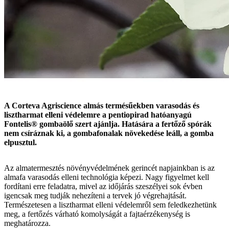
A Corteva Agriscience almás termésűekben varasodás és
lisztharmat elleni védelemre a pentiopirad hatóanyagú
Fontelis® gombaölő szert ajánlja. Hatására a fertőző spórák
nem csíráznak ki, a gombafonalak növekedése leáll, a gomba
elpusztul.
Az almatermesztés növényvédelmének gerincét napjainkban is az
almafa varasodás elleni technológia képezi. Nagy figyelmet kell
fordítani erre feladatra, mivel az időjárás szeszélyei sok évben
igencsak meg tudják nehezíteni a tervek jó végrehajtását.
Természetesen a lisztharmat elleni védelemről sem feledkezhetünk
meg, a fertőzés várható komolyságát a fajtaérzékenység is
meghatározza.