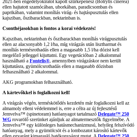
2021-ben engedélyokiratot kapott szürkepenész (Botrytis cinerea)
ellen hajtatott szamócában, uborkában, paradicsomban és
paprikában, valamint moníliás virág- és hajtáspusztulás ellen
kajsziban, őszibarackban, nektarinban is.
Csonthéjasokban is fontos a korai védekezés!
Kajsziban, nektarinban és őszibarackban moníliás virágpusztulás
ellen az alacsonyabb 1,2 l/ha, míg virágzás után lisztharmat és
moníliás termésrothadás ellen a magasabb 1,5 l/ha dózist kell
megelőző jelleggel kijuttatni. Egy vegetációban 2 alkalommal
használható a
Fontelis®
, amennyiben virágzáskor nem került
kijuttatásra, gyümölcsrothadás ellen a magasabb dózisban
felhasználható 2 alkalommal.
AKG programokban felhasználható.
A kártevőkkel is foglalkozni kell!
A virágzás végén, terméskötődés kezdetén már foglalkozni kell az
almamoly elleni védelemmel is, erre a célra az új fejlesztésű
Jemvelva™ (spinetoram) hatóanyagot tartalmazó
Delegate™ 250
WG
rovarölő szerünket ajánljuk az almatermesztők figyelmébe. A
Jemvelva™ egy különleges hatásmechanizmusú, helyileg felszívódó
hatóanyag, mely a gyümölcsöt és a lombozatot károsító kártevők
ellen egyaránt kimagasló hatékonyságot mutat. A
Delegate™ 250