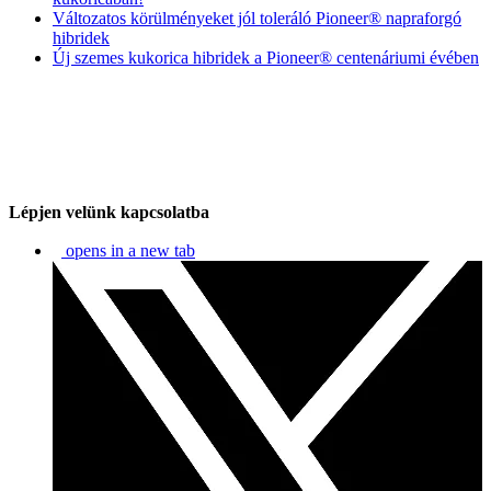
Változatos körülményeket jól toleráló Pioneer® napraforgó
hibridek
Új szemes kukorica hibridek a Pioneer® centenáriumi évében
Lépjen velünk kapcsolatba
opens in a new tab