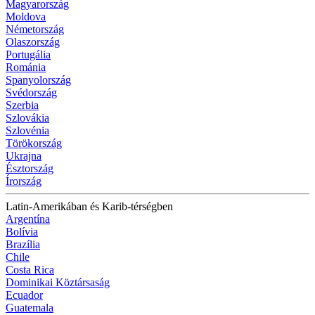
Magyarország
Moldova
Németország
Olaszország
Portugália
Románia
Spanyolország
Svédország
Szerbia
Szlovákia
Szlovénia
Törökország
Ukrajna
Észtország
Írország
Latin-Amerikában és Karib-térségben
Argentína
Bolívia
Brazília
Chile
Costa Rica
Dominikai Köztársaság
Ecuador
Guatemala