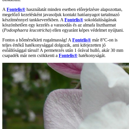
A
Fontelis®
használatát minden esetben előrejelzésre alapozottan,
megelőző kezelésként javasoljuk kontakt hatóanyagot tartalmazó
készítménnyel tankkeverékben. A
Fontelis®
sokoldalúságának
köszönhetően egy kezelés a varasodás és az almafa lisztharmat
(
Podosphaera leucotricha
) ellen egyaránt képes védelmet nyújtani.
Fontos a hőmérsékleti rugalmasság! A
Fontelis®
már 8°C-on is
teljes értékű hatékonysággal dolgozik, ami kifejezetten jó
esőállósággal társul! A permetezés után 1 órával hulló, akár 30 mm
csapadék már nem csökkenti a
Fontelis®
hatékonyságát.