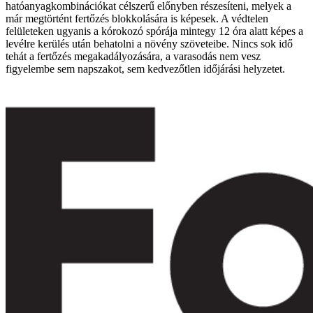
hatóanyagkombinációkat célszerű előnyben részesíteni, melyek a
már megtörtént fertőzés blokkolására is képesek. A védtelen
felületeken ugyanis a kórokozó spórája mintegy 12 óra alatt képes a
levélre kerülés után behatolni a növény szöveteibe. Nincs sok idő
tehát a fertőzés megakadályozására, a varasodás nem vesz
figyelembe sem napszakot, sem kedvezőtlen időjárási helyzetet.