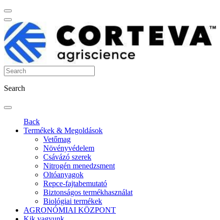
Search
Back
Termékek & Megoldások
Vetőmag
Növényvédelem
Csávázó szerek
Nitrogén menedzsment
Oltóanyagok
Repce-fajtabemutató
Biztonságos termékhasználat
Biológiai termékek
AGRONÓMIAI KÖZPONT
Kik vagyunk