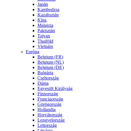
Japán
Kambodzsa
Kazahsztán
Kína
Malajzia
Pakisztán
Tajvan
Thaiföld
Vietnám
Európa
Belgium (FR)
Belgium (NL)
Belgium (DE)
Bulgária
Csehország
Dánia
Egyesült Királyság
Finnország
Franciaország
Görögország
Hollandia
Horvátország
Lengyelország
Lettország
Litvánia