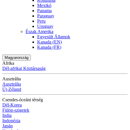
Kolumbia
Mexikó
Panama
Paraguay
Peru
Uruguay
Észak Amerika
Egyesült Államok
Kanada (EN)
Kanada (FR)
Magyarország
Afrika
Dél-afrikai Köztársaság
Ausztrália
Ausztrália
Új-Zéland
Csendes-óceáni térség
Dél-Korea
Fülöp-szigetek
India
Indonézia
Japán