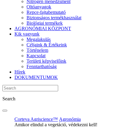
Nitrogén menedzsment
Oltóanyagok
Repce-fajtabemutató
Biztonságos termékhasználat
Biológiai termékek
AGRONÓMIAI KÖZPONT
Kik vagyunk
Megalakulás
Céljaink & Értékeink
Történelem
Kapcsolat
Területi képviselőink
Fenntarthatóság
Hírek
DOKUMENTUMOK
Search
Corteva Agriscience™
Agronómia
Amikor elindul a vegetáció, védekezni kell!