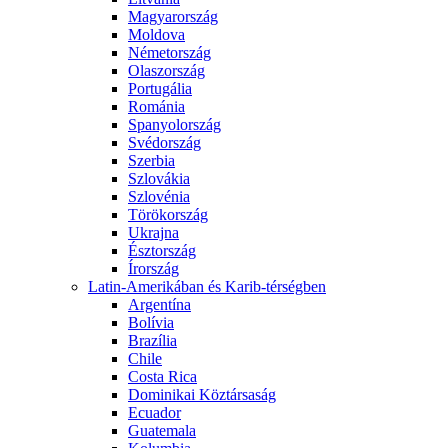
Magyarország
Moldova
Németország
Olaszország
Portugália
Románia
Spanyolország
Svédország
Szerbia
Szlovákia
Szlovénia
Törökország
Ukrajna
Észtország
Írország
Latin-Amerikában és Karib-térségben
Argentína
Bolívia
Brazília
Chile
Costa Rica
Dominikai Köztársaság
Ecuador
Guatemala