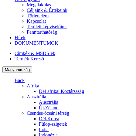
Megalakulás
Céljaink & Értékeink
Történelem
Kapcsolat
Területi képviselőink
Fenntarthatóság
Hírek
DOKUMENTUMOK
Címkék & MSDS-ek
Termék Kereső
Magyarország
Back
Afrika
Dél-afrikai Köztársaság
Ausztrália
Ausztrália
Új-Zéland
Csendes-óceáni térség
Dél-Korea
Fülöp-szigetek
India
Indonézia