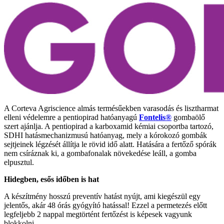
A Corteva Agriscience almás termésűekben varasodás és lisztharmat
elleni védelemre a pentiopirad hatóanyagú
Fontelis®
gombaölő
szert ajánlja. A pentiopirad a karboxamid kémiai csoportba tartozó,
SDHI hatásmechanizmusú hatóanyag, mely a kórokozó gombák
sejtjeinek légzését állítja le rövid idő alatt. Hatására a fertőző spórák
nem csíráznak ki, a gombafonalak növekedése leáll, a gomba
elpusztul.
Hidegben, esős időben is hat
A készítmény hosszú preventív hatást nyújt, ami kiegészül egy
jelentős, akár 48 órás gyógyító hatással! Ezzel a permetezés előtt
legfeljebb 2 nappal megtörtént fertőzést is képesek vagyunk
blokkolni.