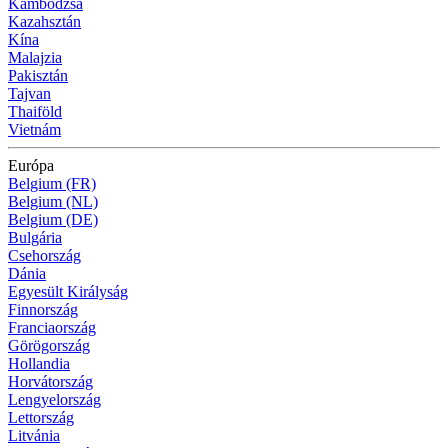
Kambodzsa
Kazahsztán
Kína
Malajzia
Pakisztán
Tajvan
Thaiföld
Vietnám
Európa
Belgium (FR)
Belgium (NL)
Belgium (DE)
Bulgária
Csehország
Dánia
Egyesült Királyság
Finnország
Franciaország
Görögország
Hollandia
Horvátország
Lengyelország
Lettország
Litvánia