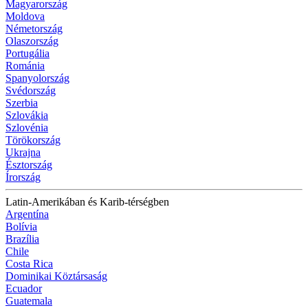
Magyarország
Moldova
Németország
Olaszország
Portugália
Románia
Spanyolország
Svédország
Szerbia
Szlovákia
Szlovénia
Törökország
Ukrajna
Észtország
Írország
Latin-Amerikában és Karib-térségben
Argentína
Bolívia
Brazília
Chile
Costa Rica
Dominikai Köztársaság
Ecuador
Guatemala