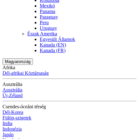
Kolumbia
Mexikó
Panama
Paraguay
Peru
Uruguay
Észak Amerika
Egyesült Államok
Kanada (EN)
Kanada (FR)
Magyarország
Afrika
Dél-afrikai Köztársaság
Ausztrália
Ausztrália
Új-Zéland
Csendes-óceáni térség
Dél-Korea
Fülöp-szigetek
India
Indonézia
Japán