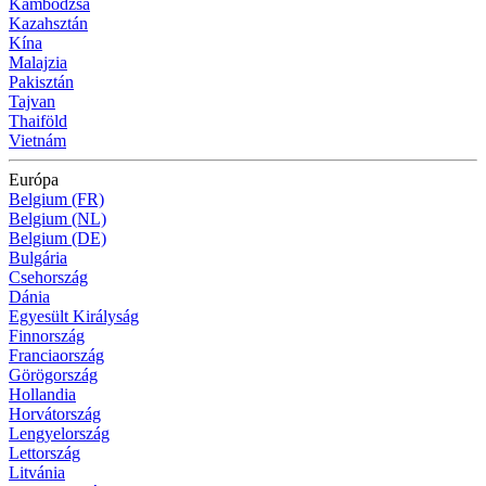
Kambodzsa
Kazahsztán
Kína
Malajzia
Pakisztán
Tajvan
Thaiföld
Vietnám
Európa
Belgium (FR)
Belgium (NL)
Belgium (DE)
Bulgária
Csehország
Dánia
Egyesült Királyság
Finnország
Franciaország
Görögország
Hollandia
Horvátország
Lengyelország
Lettország
Litvánia