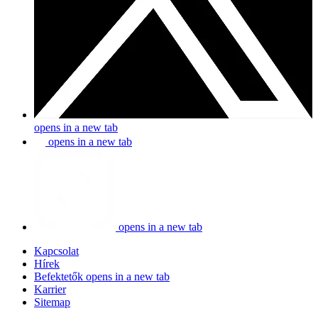
opens in a new tab
opens in a new tab
opens in a new tab
Kapcsolat
Hírek
Befektetők
opens in a new tab
Karrier
Sitemap