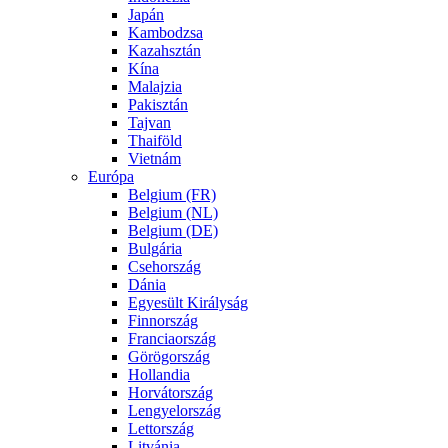
Japán
Kambodzsa
Kazahsztán
Kína
Malajzia
Pakisztán
Tajvan
Thaiföld
Vietnám
Európa
Belgium (FR)
Belgium (NL)
Belgium (DE)
Bulgária
Csehország
Dánia
Egyesült Királyság
Finnország
Franciaország
Görögország
Hollandia
Horvátország
Lengyelország
Lettország
Litvánia