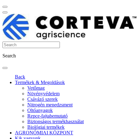
Search
Back
Termékek & Megoldások
Vetőmag
Növényvédelem
Csávázó szerek
Nitrogén menedzsment
Oltóanyagok
Repce-fajtabemutató
Biztonságos termékhasználat
Biológiai termékek
AGRONÓMIAI KÖZPONT
Kik vagyunk