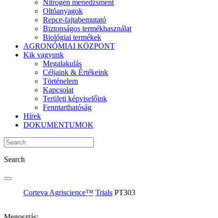
Nitrogén menedzsment
Oltóanyagok
Repce-fajtabemutató
Biztonságos termékhasználat
Biológiai termékek
AGRONÓMIAI KÖZPONT
Kik vagyunk
Megalakulás
Céljaink & Értékeink
Történelem
Kapcsolat
Területi képviselőink
Fenntarthatóság
Hírek
DOKUMENTUMOK
Search
Corteva Agriscience™
Trials
PT303
Megosztás: