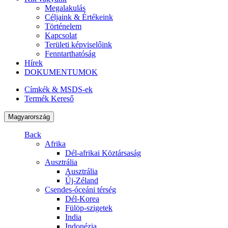
Megalakulás
Céljaink & Értékeink
Történelem
Kapcsolat
Területi képviselőink
Fenntarthatóság
Hírek
DOKUMENTUMOK
Címkék & MSDS-ek
Termék Kereső
Magyarország
Back
Afrika
Dél-afrikai Köztársaság
Ausztrália
Ausztrália
Új-Zéland
Csendes-óceáni térség
Dél-Korea
Fülöp-szigetek
India
Indonézia