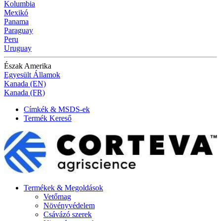
Kolumbia
Mexikó
Panama
Paraguay
Peru
Uruguay
Észak Amerika
Egyesült Államok
Kanada (EN)
Kanada (FR)
Címkék & MSDS-ek
Termék Kereső
Termékek & Megoldások
Vetőmag
Növényvédelem
Csávázó szerek