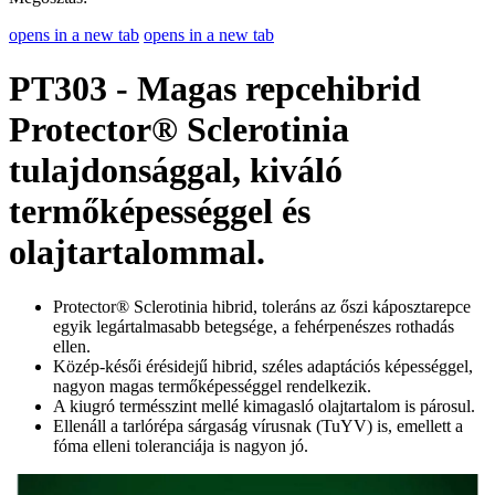
opens in a new tab
opens in a new tab
PT303 - Magas repcehibrid
Protector® Sclerotinia
tulajdonsággal,
kiváló
termőképességgel és
olajtartalommal.
Protector® Sclerotinia hibrid, toleráns az őszi káposztarepce
egyik legártalmasabb betegsége, a fehérpenészes rothadás
ellen.
Közép-késői érésidejű hibrid, széles adaptációs képességgel,
nagyon magas termőképességgel rendelkezik.
A kiugró termésszint mellé kimagasló olajtartalom is párosul.
Ellenáll a tarlórépa sárgaság vírusnak (TuYV) is, emellett a
fóma elleni toleranciája is nagyon jó.