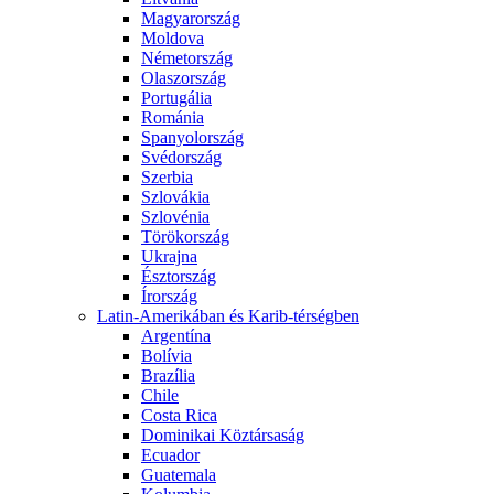
Magyarország
Moldova
Németország
Olaszország
Portugália
Románia
Spanyolország
Svédország
Szerbia
Szlovákia
Szlovénia
Törökország
Ukrajna
Észtország
Írország
Latin-Amerikában és Karib-térségben
Argentína
Bolívia
Brazília
Chile
Costa Rica
Dominikai Köztársaság
Ecuador
Guatemala